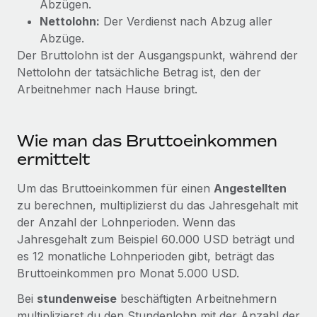
Abzügen.
Events
Tools
Nettolohn:
Der Verdienst nach Abzug aller
Partner werden
Newsroom
Abzüge.
Entdecke die Möglichkeiten einer Partnerschaft
Der Bruttolohn ist der Ausgangspunkt, während der
DIENSTLEISTUNGEN
Informationen zu Gehältern und Qualifikationen
Remote Build
Demnächst verfügbar
Nettolohn der tatsächliche Betrag ist, den der
Frag unsere Expert:innen
Beratung zu Integrationen und KI-Automatisierung
Arbeitnehmer nach Hause bringt.
Insights Center
Hilfe von Expert:innen für globale HR & Compliance
Hol dir Unterstützung
Background-Checks
FALLSTUDIEN
Wie man das Bruttoeinkommen
Einfacheres Bewerber:innen-Screening
Alle Ressourcen anzeigen
ermittelt
So hat der KI-Vorreiter Weaviate sein Team mit
Remote um 120 % vergrößert
Compliance Watchtower
Um das Bruttoeinkommen für einen
Angestellten
Lückenlose Compliance
BLOG
Weaviate auf einen Blick Weaviate entwickelt KI-basierte
zu berechnen, multiplizierst du das Jahresgehalt mit
Open-Source-Infrastrukturen. Das...
Globale Payroll
der Anzahl der Lohnperioden. Wenn das
Geräteverwaltung
Jahresgehalt zum Beispiel 60.000 USD beträgt und
Globale Bereitstellung und Verfolgung von IT-
Mehr erfahren
EOR und PEO
es 12 monatliche Lohnperioden gibt, beträgt das
Geräten
Bruttoeinkommen pro Monat 5.000 USD.
Contractor Management
Gründung von Niederlassungen
Strategische Partnerschaft zwischen
Bei
stundenweise
beschäftigten Arbeitnehmern
Steuern
Schnelle, rechtssichere Gründung von
Reverse Tech und Remote für Contractor
multiplizierst du den Stundenlohn mit der Anzahl der