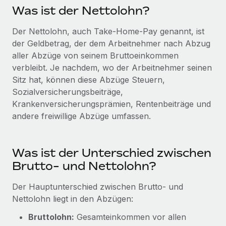
Globales Onboarding und Verwalten von
Was ist der Nettolohn?
Gesamtbeschäftigungskosten
Anmelden
Freelancer:innen
Nederlands
WACHSTUMSPHASE
Der Nettolohn, auch Take-Home-Pay genannt, ist
Honorarzahlungen berechnen
PEO
der Geldbetrag, der dem Arbeitnehmer nach Abzug
Français
Informationen zu möglichen Währungen und
Startups
Auslagern von komplexen HR-Aufgaben
aller Abzüge von seinem Bruttoeinkommen
Abwicklungsfristen für globale Freelancer:innen
Agile HR- und Payroll-Lösungen für wachsende
verbleibt. Je nachdem, wo der Arbeitnehmer seinen
Deutsch
Unternehmen
Sitz hat, können diese Abzüge Steuern,
INFRASTRUKTUR
LERNEN MIT REMOTE
Mittelstand
Sozialversicherungsbeiträge,
Español
Remote Embedded
Maßgeschneiderte HR-Lösungen, um Teams zu
Krankenversicherungsprämien, Rentenbeiträge und
Forschung und Leitfäden
Nahtlose Integration der HR in bestehende Abläufe
vergrößern
andere freiwillige Abzüge umfassen.
Italiano
Fallstudien
Plattform
Enterprise
Português (Portugal)
Integrierte HR-Kernfunktionen für dein Team
HR-Glossar
Globale HR für Konzerne und Großunternehmen
Was ist der Unterschied zwischen
Brutto- und Nettolohn?
Verknüpfen
Neu
日本語
Checklisten und Vorlagen
Verknüpfung beliebiger KI-Tools mit Remote über unser
PARTNER WERDEN
Der Hauptunterschied zwischen Brutto- und
Bibliothek für Stellenbeschreibungen
한국어
MCP
Strategische Technologiepartner
Nettolohn liegt in den Abzügen:
Webinare
Integrationen
Flexible Einbettung von Global-HR-Funktionen in deine
中文（简体）
Bruttolohn:
Gesamteinkommen vor allen
Plattform
Prozessoptimierung mit unverzichtbaren Business-