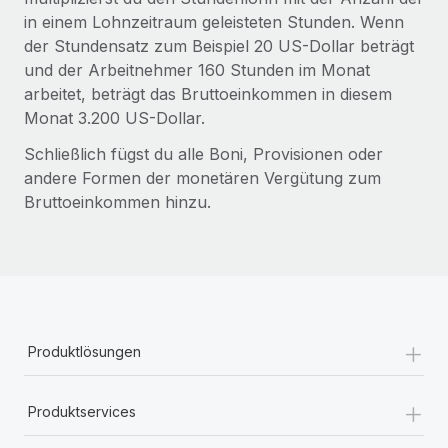
Management und Payroll
Niederlassungen
in einem Lohnzeitraum geleisteten Stunden. Wenn
Den Blog erkunden
Reverse Tech auf einen Blick Das Gesundheits- und
der Stundensatz zum Beispiel 20 US-Dollar beträgt
Mobilität und Relocation
Wellness-Startup Reverse Tech hat das globale...
und der Arbeitnehmer 160 Stunden im Monat
Mühelose Relocation von Mitarbeiter:innen
arbeitet, beträgt das Bruttoeinkommen in diesem
BLOG
Mehr erfahren
Monat 3.200 US-Dollar.
Benefits
Neues zu Remote-Produkten: Integration mit
Mühelose Verwaltung von Benefits
Schließlich fügst du alle Boni, Provisionen oder
Gusto und Zero und Contractor Management
andere Formen der monetären Vergütung zum
Plus
Bruttoeinkommen hinzu.
Auch im neuen Jahr wollen wir bei Remote Unternehmen
aller Größen dabei unterstützen, die beste...
Mehr erfahren
+
Wie Phiture 55 Mitarbeiter:innen in 19 Ländern
Produktlösungen
mit Remote verwaltet
Phiture ist der unumstrittene Marktführer im Bereich der
+
Produktservices
Wachstumsberatung für mobile Apps. Das...