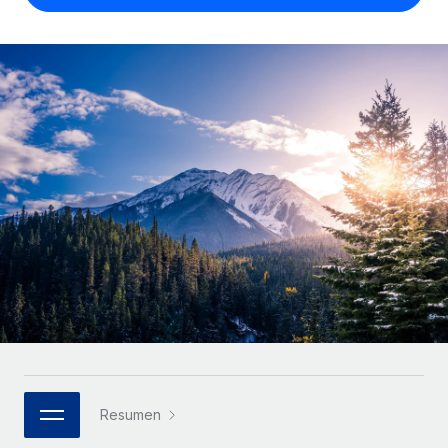
Compáranos con otras empresas.
Iniciar sesión
Contractor Management
Nederlands
Calculadora de pagos a autónomos
Integra y gestiona a autónomos globalmente.
Descubre opciones de divisas y tiempos de pago para
ETAPAS DE CRECIMIENTO
Français
autónomos globales.
PEO
Startups
Externaliza tareas laborales complejas.
Deutsch
Soluciones ágiles de RR. HH. globales y nóminas para
APRENDIZAJE CON REMOTE
empresas en crecimiento.
Español
Guías y recursos
INFRAESTRUCTURA
Mediana empresa
Conexión Remote
Casos prácticos
Amplía tu equipo con soluciones de RR. HH.
Italiano
Integra los RR. HH. en tus flujos de trabajo sin
personalizadas.
Glosario de RR. HH.
complicaciones.
Português (Portugal)
Empresa
Listas de verificación y plantillas
Plataforma
RR. HH. globales para grandes empresas.
日本語
Funciones esenciales de RR. HH. integradas para tu
Biblioteca de descripciones de puestos
equipo.
한국어
ASOCIARSE
Webinarios
Conectar
Nuevo
Socios tecnológicos estratégicos
Resumen
中文（简体）
Conecta cualquier herramienta de IA con Remote
Eventos
Integra la gestión de los RR. HH. globales en tu
mediante nuestro MCP.