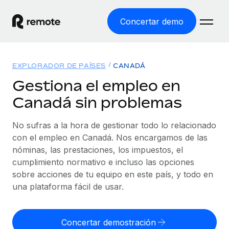
Concertar demo
Inicio
EXPLORADOR DE PAÍSES
CANADÁ
Productos
Gestiona el empleo en
Canadá sin problemas
Soluciones
EMPLEO GLOBAL
Nómina global
No sufras a la hora de gestionar todo lo relacionado
Recursos
COBERTURA MUNDIAL
Gestiona las nóminas de forma sencilla y conforme a la
con el empleo en Canadá. Nos encargamos de las
Explorador de países
legalidad.
nóminas, las prestaciones, los impuestos, el
Precios
HERRAMIENTAS Y CALCULADORAS
Consulta el soporte del empleo global según el país.
cumplimiento normativo e incluso las opciones
Employer of Record
Calculadora del riesgo de clasificación errónea
sobre acciones de tu equipo en este país, y todo en
Explorador estatal de EE. UU.
Expándete en todo el mundo sin gastar en entidades.
Consulta el riesgo de clasificación errónea por país.
una plataforma fácil de usar.
Simplifica la contratación en todos los estados de EE.
Español
Contractor of Record
Calculadora del coste por empleado
UU.
Contrata a autónomos en cualquier parte del mundo
Calcula lo que cuestan los empleados en total en
Concertar demostración
English
Comparador de Remote
cumpliendo la normativa.
cualquier país.