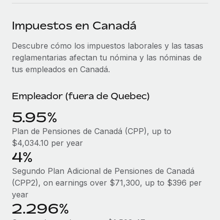
plataforma de forma flexible.
Sala de prensa
Integraciones
Impuestos en Canadá
Asociarse
Optimiza los procesos con herramientas empresariales
Información sobre salarios y talento
Descubre oportunidades de colaborar con nosotros.
esenciales.
Descubre cómo los impuestos laborales y las tasas
Centro de información
reglamentarias afectan tu nómina y las nóminas de
Remote Build
Próximamente
tus empleados en Canadá.
Consultoría de integraciones y automatización con IA.
Obtén ayuda
SERVICIOS
Pregunta a un experto
Consulta todos los recursos
Empleador (fuera de Quebec)
CASOS PRÁCTICOS
Obtén ayuda de gente experta en RR. HH. globales
5.95%
y cumplimiento normativo.
BLOG
Plan de Pensiones de Canadá (CPP), up to
Comprobaciones de antecedentes
Nómina global
$4,034.10 per year
Simplifica los procesos de cribado de candidatos.
4%
EOR y PEO
Segundo Plan Adicional de Pensiones de Canadá
Cumplimiento normativo
Contractor Management
(CPP2), on earnings over $71,300, up to $396 per
Adelántate a los riesgos de cumplimiento
year
normativo.
Impuestos
2.296%
Gestión de dispositivos