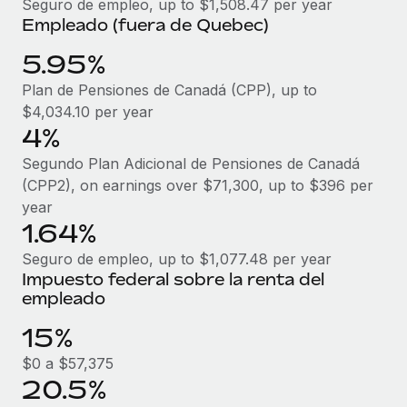
Explora el blog
Seguro de empleo, up to $1,508.47 per year
Proporciona dispositivos tecnológicos y contrólalos
Empleado (fuera de Quebec)
en todo el mundo.
5.95%
BLOG
Apertura de entidades
Plan de Pensiones de Canadá (CPP), up to
Abre entidades conforme a la legalidad enseguida.
Novedades de producto de Remote:
$4,034.10 per year
Integraciones con Gusto y Xero y Contractor
4%
Movilidad y reubicación
Management Plus
Reubica a los empleados con facilidad.
Segundo Plan Adicional de Pensiones de Canadá
La misión de Remote sigue siendo ayudar a empresas de
(CPP2), on earnings over $71,300, up to $396 per
todos los tamaños a contratar, gestionar y...
Prestaciones
year
Gestiona las prestaciones de los empleados sin
1.64%
Más información
complicaciones.
Seguro de empleo, up to $1,077.48 per year
Impuesto federal sobre la renta del
Pento se convierte en un empleador equitativo
empleado
con Remote
15%
Gestionar las nóminas internamente es complicado. Tardas
semanas en hacerlo manualmente y, al mes...
$0 a $57,375
20.5%
Más información