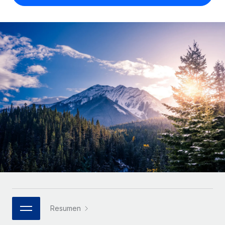
Compáranos con otras empresas.
Iniciar sesión
Contractor Management
Nederlands
Calculadora de pagos a autónomos
Integra y gestiona a autónomos globalmente.
Descubre opciones de divisas y tiempos de pago para
ETAPAS DE CRECIMIENTO
Français
autónomos globales.
PEO
Startups
Externaliza tareas laborales complejas.
Deutsch
Soluciones ágiles de RR. HH. globales y nóminas para
APRENDIZAJE CON REMOTE
empresas en crecimiento.
Español
Guías y recursos
INFRAESTRUCTURA
Mediana empresa
Conexión Remote
Casos prácticos
Amplía tu equipo con soluciones de RR. HH.
Italiano
Integra los RR. HH. en tus flujos de trabajo sin
personalizadas.
Glosario de RR. HH.
complicaciones.
Português (Portugal)
Empresa
Listas de verificación y plantillas
Plataforma
RR. HH. globales para grandes empresas.
日本語
Funciones esenciales de RR. HH. integradas para tu
Biblioteca de descripciones de puestos
equipo.
한국어
ASOCIARSE
Webinarios
Conectar
Nuevo
Socios tecnológicos estratégicos
Resumen
中文（简体）
Conecta cualquier herramienta de IA con Remote
Eventos
Integra la gestión de los RR. HH. globales en tu
mediante nuestro MCP.