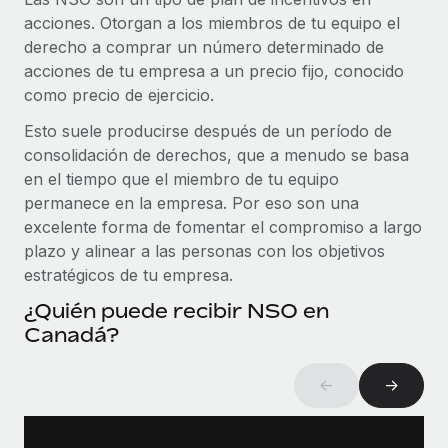
Explora el blog
Cómo el personal de Weaviate, empresa
Proporciona dispositivos tecnológicos y contrólalos
acciones. Otorgan a los miembros de tu equipo el
pionera en IA, ha crecido un 120 % con Remote
en todo el mundo.
derecho a comprar un número determinado de
Weaviate en resumen Weaviate crea infraestructuras de
acciones de tu empresa a un precio fijo, conocido
BLOG
Apertura de entidades
código abierto basadas en la inteligencia...
como precio de ejercicio.
Abre entidades conforme a la legalidad enseguida.
Novedades de producto de Remote:
Más información
Esto suele producirse después de un período de
Integraciones con Gusto y Xero y Contractor
Movilidad y reubicación
Management Plus
consolidación de derechos, que a menudo se basa
Reubica a los empleados con facilidad.
en el tiempo que el miembro de tu equipo
La misión de Remote sigue siendo ayudar a empresas de
permanece en la empresa. Por eso son una
todos los tamaños a contratar, gestionar y...
Prestaciones
excelente forma de fomentar el compromiso a largo
Gestiona las prestaciones de los empleados sin
Más información
plazo y alinear a las personas con los objetivos
complicaciones.
estratégicos de tu empresa.
¿Quién puede recibir NSO en
Pento se convierte en un empleador equitativo
Canadá?
con Remote
Gestionar las nóminas internamente es complicado. Tardas
←
→
semanas en hacerlo manualmente y, al mes...
Más información