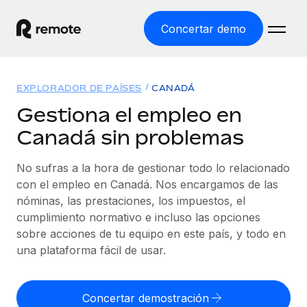
Concertar demo
Inicio
EXPLORADOR DE PAÍSES
CANADÁ
Productos
Gestiona el empleo en
Canadá sin problemas
Soluciones
EMPLEO GLOBAL
Nómina global
No sufras a la hora de gestionar todo lo relacionado
Recursos
COBERTURA MUNDIAL
Gestiona las nóminas de forma sencilla y conforme a la
con el empleo en Canadá. Nos encargamos de las
Explorador de países
legalidad.
nóminas, las prestaciones, los impuestos, el
Precios
HERRAMIENTAS Y CALCULADORAS
Consulta el soporte del empleo global según el país.
cumplimiento normativo e incluso las opciones
Employer of Record
Calculadora del riesgo de clasificación errónea
sobre acciones de tu equipo en este país, y todo en
Explorador estatal de EE. UU.
Expándete en todo el mundo sin gastar en entidades.
Consulta el riesgo de clasificación errónea por país.
una plataforma fácil de usar.
Simplifica la contratación en todos los estados de EE.
Español
Contractor of Record
Calculadora del coste por empleado
UU.
Contrata a autónomos en cualquier parte del mundo
Calcula lo que cuestan los empleados en total en
Concertar demostración
English
Comparador de Remote
cumpliendo la normativa.
cualquier país.