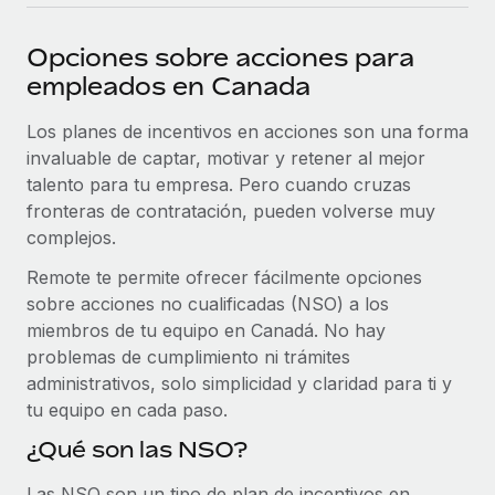
plataforma de forma flexible.
Sala de prensa
Integraciones
Opciones sobre acciones para
Asociarse
Optimiza los procesos con herramientas empresariales
Información sobre salarios y talento
empleados en Canada
Descubre oportunidades de colaborar con nosotros.
esenciales.
Centro de información
Los planes de incentivos en acciones son una forma
Remote Build
Próximamente
invaluable de captar, motivar y retener al mejor
Consultoría de integraciones y automatización con IA.
Obtén ayuda
SERVICIOS
talento para tu empresa. Pero cuando cruzas
Pregunta a un experto
Consulta todos los recursos
fronteras de contratación, pueden volverse muy
CASOS PRÁCTICOS
Obtén ayuda de gente experta en RR. HH. globales
complejos.
y cumplimiento normativo.
Remote te permite ofrecer fácilmente opciones
BLOG
Colaboración estratégica de Reverse Tech con
sobre acciones no cualificadas (NSO) a los
Remote para gestionar a autónomos y las
Comprobaciones de antecedentes
Nómina global
nóminas
miembros de tu equipo en Canadá. No hay
Simplifica los procesos de cribado de candidatos.
problemas de cumplimiento ni trámites
EOR y PEO
Reverse Tech en resumen La startup de salud y bienestar
administrativos, solo simplicidad y claridad para ti y
Cumplimiento normativo
Reverse Tech se asoció con Remote para...
Contractor Management
tu equipo en cada paso.
Adelántate a los riesgos de cumplimiento
Más información
normativo.
¿Qué son las NSO?
Impuestos
Gestión de dispositivos
Las NSO son un tipo de plan de incentivos en