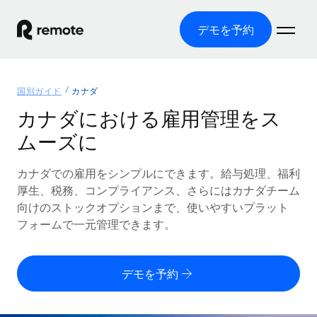
デモを予約
ホーム
国別ガイド
カナダ
製品
カナダにおける雇用管理をス
ムーズに
ソリューション
グローバル雇用
グローバル給与処理
カナダでの雇用をシンプルにできます。給与処理、福利
リソース
各国の制度に対応
コンプライアンス対応の給与処理を手軽に
厚生、税務、コンプライアンス、さらにはカナダチーム
国別ガイド
向けのストックオプションまで、使いやすいプラット
価格
ツールと計算ツール
Employer of Record（EOR）
/国別のグローバル雇用支援を検索する
フォームで一元管理できます。
グローバル展開をコストをかけずに実現
誤分類リスク判定ツール
米国州エクスプローラー
国別に従業員の誤分類リスクを確認する
Contractor of Record
米国の各州において採用プロセスを簡素化する
日本語
デモを予約
世界中の契約社員と法令を遵守して契約
従業員コスト計算ツール
Remoteを他社と比較
各国の総従業員コストを計算する
契約社員管理
English
他社と比較した、当社の強みを確認する