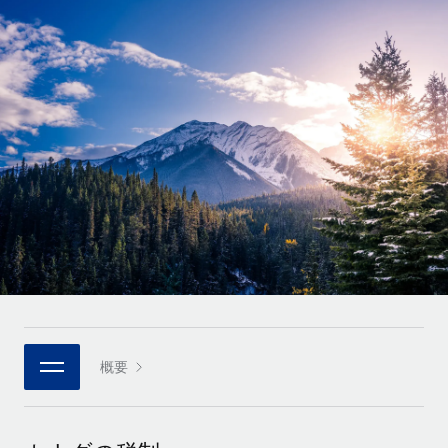
世界中の契約社員をオンボーディングし、管理
契約社員の報酬計算ツール
ログイン
Nederlands
グローバルな契約社員向けに、通貨オプションと支払スピー
PEO
成長の段階
ドを確認する
複雑な雇用関連業務を外部委託
Français
スタートアップ
成長中の企業向けのアジャイルなグローバルHR・給与処理ソ
REMOTEで学習
Deutsch
リューション
インフラ
リサーチおよびガイド
Remote統合
ミッドマーケット
Español
人事機能をワークフローにシームレスに統合する
活用事例
カスタマイズされた人事ソリューションでチームを拡大する
Italiano
プラットフォーム
HR用語集
企業
チームのための人事の基本機能を内蔵
大企業向けのグローバルHR
Português (Portugal)
チェックリストおよびテンプレート
接続
新しい
職務内容ライブラリ
日本語
当社のMCPを使用して、あらゆるAIツールをRemoteに接続
パートナーに登録
戦略的テクノロジーパートナー
ウェビナー
統合
概要
한국어
グローバルな人事機能を柔軟に自社プラットフォームへ統合
基本的なビジネスツールを活用して業務プロセスを効率化す
イベント
る
中文（简体）
パートナーとして登録
ニュースルーム