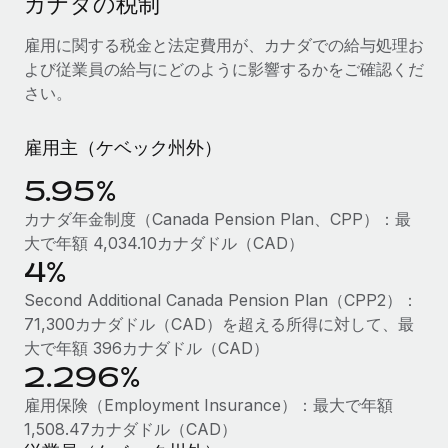
カナダの税制
当社とのパートナーシップの可能性を検討する
サービス
給与・人材情報
雇用に関する税金と法定費用が、カナダでの給与処理お
Remote Build
近日リリース予定
よび従業員の給与にどのように影響するかをご確認くだ
専門家に相談
統合とAI自動化に関するコンサルティング
情報センター
さい。
グローバル人事・コンプライアンスの専門サポート
サポートを依頼する
バックグラウンドチェック
活用事例
雇用主（ケベック州外）
候補者の選考プロセスをシンプルに
すべてのリソースを表示する
5.95%
Compliance Watchtower
カナダ年金制度（Canada Pension Plan、CPP）：最
コンプライアンスリスクを先回りして対応
ブログ
大で年額 4,034.10カナダドル（CAD）
グローバル給与処理
4%
デバイス管理
ITデバイスを世界規模で提供・管理
Second Additional Canada Pension Plan（CPP2）：
EORおよびPEO
71,300カナダドル（CAD）を超える所得に対して、最
法人設立
契約社員管理
大で年額 396カナダドル（CAD）
法令順守した法人をスピーディに設立
2.296%
税務
雇用保険（Employment Insurance）：最大で年額
移住・転勤
ブログを読む
1,508.47カナダドル（CAD）
従業員の異動をスムーズに