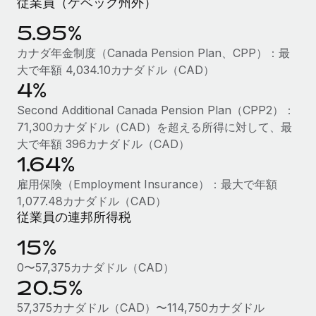
従業員（ケベック州外）
福利厚生
5.95%
ブログ
従業員の福利厚生を簡単に管理
カナダ年金制度（Canada Pension Plan、CPP）：最
Remoteの製品アップデート：GustoとXeroの統合お
大で年額 4,034.10カナダドル（CAD）
よびContractor Management Plus（契約社員管理
4%
プラス）
Second Additional Canada Pension Plan（CPP2）：
Remoteの使命は、世界のどこにいても、あらゆる規模の企業が
71,300カナダドル（CAD）を超える所得に対して、最
業務に最適な人材を採用し、管理し、給与を支給できるようにす
大で年額 396カナダドル（CAD）
ることです。この数週間で、新しい統合、機能、改良点をリリー
1.64%
スしました。...
雇用保険（Employment Insurance）：最大で年額
詳細を見る
1,077.48カナダドル（CAD）
従業員の連邦所得税
15%
給与詐欺：種類、事例、ビジネスを守る方法
0〜57,375カナダドル（CAD）
給与, 賃金は詐欺の特に魅力的な標的です。多額の資金がシステ
20.5%
ム間で頻繁に移動しているためです。このため、自社のビジネス
を保護することは極めて重要です。...
57,375カナダドル（CAD）〜114,750カナダドル