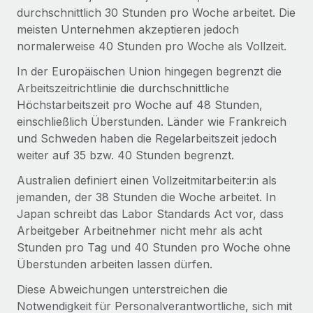
Management und Payroll
Niederlassungen
durchschnittlich 30 Stunden pro Woche arbeitet. Die
Den Blog erkunden
meisten Unternehmen akzeptieren jedoch
Reverse Tech auf einen Blick Das Gesundheits- und
Mobilität und Relocation
normalerweise 40 Stunden pro Woche als Vollzeit.
Wellness-Startup Reverse Tech hat das globale...
Mühelose Relocation von Mitarbeiter:innen
BLOG
In der Europäischen Union hingegen begrenzt die
Mehr erfahren
Benefits
Arbeitszeitrichtlinie die durchschnittliche
Neues zu Remote-Produkten: Integration mit
Höchstarbeitszeit pro Woche auf 48 Stunden,
Mühelose Verwaltung von Benefits
Gusto und Zero und Contractor Management
einschließlich Überstunden. Länder wie Frankreich
Plus
und Schweden haben die Regelarbeitszeit jedoch
Auch im neuen Jahr wollen wir bei Remote Unternehmen
weiter auf 35 bzw. 40 Stunden begrenzt.
aller Größen dabei unterstützen, die beste...
Australien definiert einen Vollzeitmitarbeiter:in als
Mehr erfahren
jemanden, der 38 Stunden die Woche arbeitet. In
Japan schreibt das Labor Standards Act vor, dass
Arbeitgeber Arbeitnehmer nicht mehr als acht
Wie Phiture 55 Mitarbeiter:innen in 19 Ländern
Stunden pro Tag und 40 Stunden pro Woche ohne
mit Remote verwaltet
Überstunden arbeiten lassen dürfen.
Phiture ist der unumstrittene Marktführer im Bereich der
Diese Abweichungen unterstreichen die
Wachstumsberatung für mobile Apps. Das...
Notwendigkeit für Personalverantwortliche, sich mit