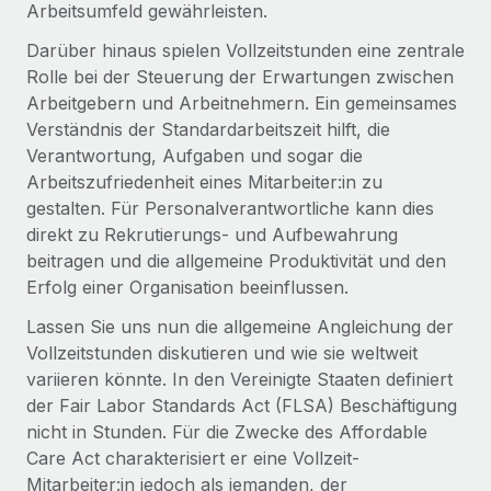
Events
Arbeitsumfeld gewährleisten.
Tools
Partner werden
Darüber hinaus spielen Vollzeitstunden eine zentrale
Newsroom
Entdecke die Möglichkeiten einer Partnerschaft
Rolle bei der Steuerung der Erwartungen zwischen
DIENSTLEISTUNGEN
Informationen zu Gehältern und Qualifikationen
Arbeitgebern und Arbeitnehmern. Ein gemeinsames
Remote Build
Demnächst verfügbar
Frag unsere Expert:innen
Verständnis der Standardarbeitszeit hilft, die
Beratung zu Integrationen und KI-Automatisierung
Insights Center
Verantwortung, Aufgaben und sogar die
Hilfe von Expert:innen für globale HR & Compliance
Arbeitszufriedenheit eines Mitarbeiter:in zu
Hol dir Unterstützung
Background-Checks
FALLSTUDIEN
gestalten. Für Personalverantwortliche kann dies
Einfacheres Bewerber:innen-Screening
Alle Ressourcen anzeigen
direkt zu Rekrutierungs- und Aufbewahrung
So hat der KI-Vorreiter Weaviate sein Team mit
beitragen und die allgemeine Produktivität und den
Remote um 120 % vergrößert
Compliance Watchtower
Erfolg einer Organisation beeinflussen.
Lückenlose Compliance
BLOG
Weaviate auf einen Blick Weaviate entwickelt KI-basierte
Lassen Sie uns nun die allgemeine Angleichung der
Open-Source-Infrastrukturen. Das...
Globale Payroll
Geräteverwaltung
Vollzeitstunden diskutieren und wie sie weltweit
variieren könnte. In den Vereinigte Staaten definiert
Globale Bereitstellung und Verfolgung von IT-
Mehr erfahren
EOR und PEO
der Fair Labor Standards Act (FLSA) Beschäftigung
Geräten
Contractor Management
nicht in Stunden. Für die Zwecke des Affordable
Gründung von Niederlassungen
Care Act charakterisiert er eine Vollzeit-
Strategische Partnerschaft zwischen
Steuern
Schnelle, rechtssichere Gründung von
Reverse Tech und Remote für Contractor
Mitarbeiter:in jedoch als jemanden, der