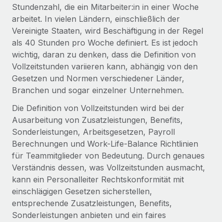
Globales Onboarding und Verwalten von
Stundenzahl, die ein Mitarbeiter:in in einer Woche
Gesamtbeschäftigungskosten
Anmelden
Freelancer:innen
arbeitet. In vielen Ländern, einschließlich der
Nederlands
WACHSTUMSPHASE
Vereinigte Staaten, wird Beschäftigung in der Regel
Honorarzahlungen berechnen
PEO
als 40 Stunden pro Woche definiert. Es ist jedoch
Français
Informationen zu möglichen Währungen und
Startups
Auslagern von komplexen HR-Aufgaben
wichtig, daran zu denken, dass die Definition von
Abwicklungsfristen für globale Freelancer:innen
Agile HR- und Payroll-Lösungen für wachsende
Vollzeitstunden variieren kann, abhängig von den
Deutsch
Unternehmen
Gesetzen und Normen verschiedener Länder,
INFRASTRUKTUR
LERNEN MIT REMOTE
Mittelstand
Branchen und sogar einzelner Unternehmen.
Español
Remote Embedded
Maßgeschneiderte HR-Lösungen, um Teams zu
Forschung und Leitfäden
Die Definition von Vollzeitstunden wird bei der
Nahtlose Integration der HR in bestehende Abläufe
vergrößern
Italiano
Ausarbeitung von Zusatzleistungen, Benefits,
Fallstudien
Plattform
Sonderleistungen, Arbeitsgesetzen, Payroll
Enterprise
Português (Portugal)
Integrierte HR-Kernfunktionen für dein Team
Berechnungen und Work-Life-Balance Richtlinien
HR-Glossar
Globale HR für Konzerne und Großunternehmen
für Teammitglieder von Bedeutung. Durch genaues
Verknüpfen
Neu
日本語
Checklisten und Vorlagen
Verständnis dessen, was Vollzeitstunden ausmacht,
Verknüpfung beliebiger KI-Tools mit Remote über unser
PARTNER WERDEN
kann ein Personalleiter Rechtskonformität mit
Bibliothek für Stellenbeschreibungen
한국어
MCP
einschlägigen Gesetzen sicherstellen,
Strategische Technologiepartner
entsprechende Zusatzleistungen, Benefits,
Webinare
Integrationen
Flexible Einbettung von Global-HR-Funktionen in deine
中文（简体）
Sonderleistungen anbieten und ein faires
Plattform
Prozessoptimierung mit unverzichtbaren Business-