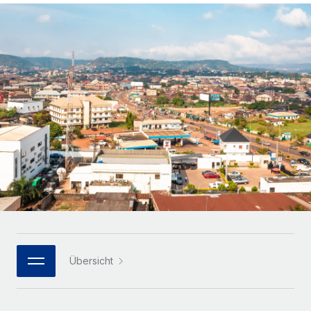
Globales Onboarding und Verwalten von
Gesamtbeschäftigungskosten
Anmelden
Freelancer:innen
Nederlands
WACHSTUMSPHASE
Honorarzahlungen berechnen
PEO
Français
Informationen zu möglichen Währungen und
Startups
Auslagern von komplexen HR-Aufgaben
Abwicklungsfristen für globale Freelancer:innen
Agile HR- und Payroll-Lösungen für wachsende
Deutsch
Unternehmen
INFRASTRUKTUR
LERNEN MIT REMOTE
Mittelstand
Español
Remote Embedded
Maßgeschneiderte HR-Lösungen, um Teams zu
Forschung und Leitfäden
Nahtlose Integration der HR in bestehende Abläufe
vergrößern
Italiano
Fallstudien
Plattform
Enterprise
Português (Portugal)
Integrierte HR-Kernfunktionen für dein Team
HR-Glossar
Globale HR für Konzerne und Großunternehmen
Verknüpfen
Neu
日本語
Checklisten und Vorlagen
Verknüpfung beliebiger KI-Tools mit Remote über unser
PARTNER WERDEN
Bibliothek für Stellenbeschreibungen
한국어
MCP
Übersicht
Strategische Technologiepartner
Webinare
Integrationen
Flexible Einbettung von Global-HR-Funktionen in deine
中文（简体）
Plattform
Prozessoptimierung mit unverzichtbaren Business-