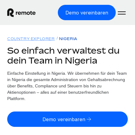
Demo vereinbaren
Startseite
COUNTRY EXPLORER
NIGERIA
Produkte
So einfach verwaltest du
dein Team in Nigeria
Lösungen
WELTWEITE BESCHÄFTIGUNG
Globale Payroll
Einfache Einstellung in Nigeria. Wir übernehmen für dein Team
Ressourcen
WELTWEITE ABDECKUNG
Einfache, rechtssicher Payroll
in Nigeria die gesamte Administration von Gehaltsabrechnung
Country Explorer
über Benefits, Compliance und Steuern bis hin zu
Preise
TOOLS UND RECHNER
Employer of Record
Aktienoptionen – alles auf einer benutzerfreundlichen
Länderspezifische Unterstützung bei der Einstellung
Weltweites Wachstum ohne Kosten für Niederlassungen
Plattform.
Scheinselbstständigkeitsrisiko berechnen
Explorer für US-Bundesstaaten
Länderspezifische Einschätzung des
Contractor of Record
Einfache Einstellung in allen US-Bundesstaaten
Scheinselbstständigkeitsrisikos
English (United States)
Rechtssichere, weltweite Arbeit mit Freelancer:innen
Demo vereinbaren
Remote im Vergleich
Personalkostenrechner
Contractor Management
English
Vergleiche mit unseren Mitbewerbern
Länderspezifische Berechnung der