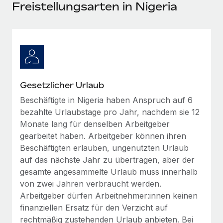
Events
Freistellungsarten in Nigeria
Tools
Partner werden
Newsroom
Entdecke die Möglichkeiten einer Partnerschaft
DIENSTLEISTUNGEN
Informationen zu Gehältern und Qualifikationen
Remote Build
Demnächst verfügbar
Frag unsere Expert:innen
Beratung zu Integrationen und KI-Automatisierung
Insights Center
Hilfe von Expert:innen für globale HR & Compliance
Gesetzlicher Urlaub
Hol dir Unterstützung
Background-Checks
FALLSTUDIEN
Beschäftigte in Nigeria haben Anspruch auf 6
Einfacheres Bewerber:innen-Screening
Alle Ressourcen anzeigen
bezahlte Urlaubstage pro Jahr, nachdem sie 12
So hat der KI-Vorreiter Weaviate sein Team mit
Monate lang für denselben Arbeitgeber
Remote um 120 % vergrößert
Compliance Watchtower
gearbeitet haben. Arbeitgeber können ihren
Lückenlose Compliance
BLOG
Weaviate auf einen Blick Weaviate entwickelt KI-basierte
Beschäftigten erlauben, ungenutzten Urlaub
Open-Source-Infrastrukturen. Das...
Globale Payroll
auf das nächste Jahr zu übertragen, aber der
Geräteverwaltung
gesamte angesammelte Urlaub muss innerhalb
Globale Bereitstellung und Verfolgung von IT-
Mehr erfahren
EOR und PEO
von zwei Jahren verbraucht werden.
Geräten
Arbeitgeber dürfen Arbeitnehmer:innen keinen
Contractor Management
Gründung von Niederlassungen
finanziellen Ersatz für den Verzicht auf
Revolution des Enterprise Contractor
Steuern
Schnelle, rechtssichere Gründung von
Managements – die Erfolgsgeschichte einer
rechtmäßig zustehenden Urlaub anbieten. Bei