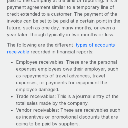
paid to the company at the time of reporting. It is a
Ontdek hoe je met ons kunt samenwerken
DIENSTEN
payment agreement similar to a temporary line of
Inzicht in salaris en talent
Vraag een expert
Remote Build
Binnenkort beschikbaar
credit extended to a customer. The payment of the
Krijg hulp van global HR- en juridische experts
invoice can be set to be paid at a certain point in the
Integraties en advies over AI-automatiseringen
Inzichtencentrum
future, such as one day, many months, or even a
Achtergrondonderzoek
year later, though typically in two months or less.
Support
Vereenvoudig het screeningsproces van
CASESTUDY'S
The following are the different
types of accounts
kandidaten
Alle bronnen bekijken
receivable
recorded in financial reports:
Compliance Watchtower
Employee receivables: These are the personal
Blijf compliance-risico's voor
BLOG
expenses employees owe their employer, such
Global Payroll
as repayments of travel advances, travel
Apparaatbeheer
expenses, or payments for equipment the
Lever en track wereldwijd IT-middelen
EOR en PEO
employee damaged.
Trade receivables: This is a journal entry of the
Entiteiten oprichten
Contractor Management
total sales made by the company.
Stel snel compliant entiteiten op
Vendor receivables: These are receivables such
Belastingen
Mobiliteit en overplaatsing
as incentives or promotional discounts that are
Naar de blog
going to be paid by suppliers.
Plaats werknemers moeiteloos over