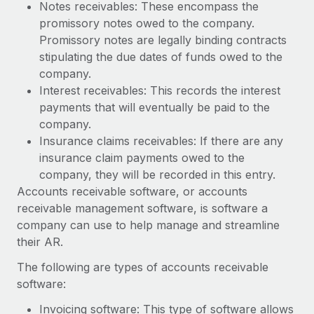
Notes receivables: These encompass the
Secundaire arbeidsvoorwaarden
promissory notes owed to the company.
BLOG
Eenvoudig secundaire arbeidsvoorwaarden
Promissory notes are legally binding contracts
beheren
stipulating the due dates of funds owed to the
Productupdates van Remote: Gusto- en Xero-
company.
integraties en Contractor Management Plus
Interest receivables: This records the interest
Het blijft de missie van Remote om alle soorten bedrijven
payments that will eventually be paid to the
te helpen bij het aannemen, beheren en...
company.
Insurance claims receivables: If there are any
Meer informatie
insurance claim payments owed to the
company, they will be recorded in this entry.
Accounts receivable software, or accounts
Hoe Phiture 55 werknemers in 19 landen
receivable management software, is software a
beheert met Remote
company can use to help manage and streamline
Phiture, een toonaangevende leider in de wereldwijde
their AR.
mobiele groeiadviessector, zet zich sinds 2016...
The following are types of accounts receivable
Meer informatie
software:
Invoicing software: This type of software allows