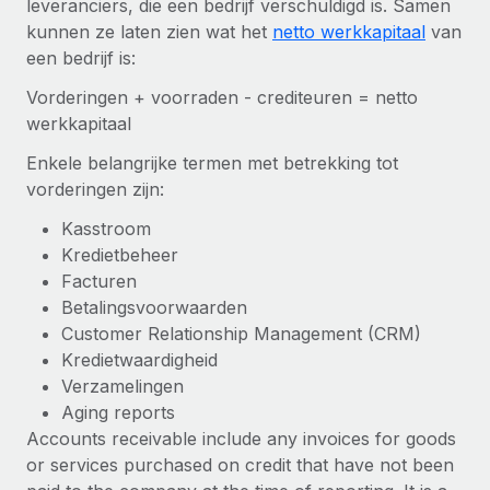
leveranciers, die een bedrijf verschuldigd is. Samen
Zzp'ers internationaal onboarden en beheren
Betalingscalculator voor zzp'ers
kunnen ze laten zien wat het
netto werkkapitaal
van
Inloggen
Nederlands
Ontdek valuta-opties en betaalsnelheden voor
PEO
een bedrijf is:
GROEIFASE
internationale zzp'ers
Ingewikkelde HR-taken eenvoudig uitbesteden
Français
Vorderingen + voorraden - crediteuren = netto
Start-ups
werkkapitaal
Flexibele global HR en payroll solutions voor groeiende
LEREN MET REMOTE
Deutsch
bedrijven
INFRASTRUCTUUR
Enkele belangrijke termen met betrekking tot
Onderzoek en gidsen
Remote Embedded
vorderingen zijn:
Mid-market
Español
HR naadloos in workflows integreren
Casestudy's
Teams uitbreiden met HR solutions op maat
Kasstroom
Italiano
Kredietbeheer
Platform
HR-woordenlijst
Enterprise
Facturen
Ingebouwde essentiële HR-functies voor je team
Global HR voor grote bedrijven
Português (Portugal)
Betalingsvoorwaarden
Checklists en templates
Verbinden
Nieuw
Customer Relationship Management (CRM)
Bibliotheek met functiebeschrijvingen
日本語
AI-tools koppelen aan Remote met onze MCP
Kredietwaardigheid
WERK MET ONS SAMEN
Verzamelingen
Strategische technologiepartners
Webinars
Integraties
한국어
Aging reports
Integreer global HR flexibel in je platform
Processen stroomlijnen met essentiële zakelijke tools
Accounts receivable include any invoices for goods
Evenementen
中文（简体）
or services purchased on credit that have not been
Een partner worden
Newsroom