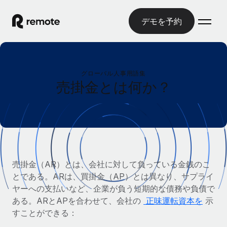
デモを予約
ホーム
グローバル人事用語集
製品
売掛金とは何か？
ソリューション
グローバル雇用
グローバル給与処理
リソース
各国の制度に対応
コンプライアンス対応の給与処理を手軽に
国別ガイド
価格
ツールと計算ツール
Employer of Record（EOR）
/国別のグローバル雇用支援を検索する
売掛金（AR）とは、会社に対して負っている金銭のこ
グローバル展開をコストをかけずに実現
誤分類リスク判定ツール
とである。ARは、買掛金（AP）とは異なり、サプライ
米国州エクスプローラー
国別に従業員の誤分類リスクを確認する
Contractor of Record
ヤーへの支払いなど、企業が負う短期的な債務や負債で
米国の各州において採用プロセスを簡素化する
日本語
世界中の契約社員と法令を遵守して契約
ある。ARとAPを合わせて、会社の
正味運転資本を
示
従業員コスト計算ツール
Remoteを他社と比較
すことができる：
各国の総従業員コストを計算する
契約社員管理
English
他社と比較した、当社の強みを確認する