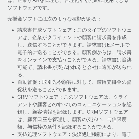
は、企業がARを管理し、合理化するために使用できる
ソフトウェアです。
福利厚生
詳細を見る
ブログ
従業員の福利厚生を簡単に管理
売掛金ソフトには次のような種類がある：
Remoteの製品アップデート：GustoとXeroの統合お
請求書作成ソフトウェア：このタイプのソフトウェ
よびContractor Management Plus（契約社員管理
アは、企業がクライアントや顧客に請求書を作成
プラス）
し、送信することができます。請求書はEメールで
Remoteの使命は、世界のどこにいても、あらゆる規模の企業が
電子的に送ることができる。顧客側からは、請求書
業務に最適な人材を採用し、管理し、給与を支給できるようにす
をオンラインで支払うことができる。請求書は追跡
ることです。この数週間で、新しい統合、機能、改良点をリリー
可能で、請求書が支払われると会社に通知が送られ
スしました。...
る。
自動督促：取引先や顧客に対して、滞留売掛金の督
詳細を見る
促状を送ることができます。
CRMソフトウェア：このソフトウェアは、クライ
アントや顧客とのすべてのコミュニケーションを記
給与詐欺：種類、事例、ビジネスを守る方法
録し、顧客情報を記録します。CRMソフトウェア
給与, 賃金は詐欺の特に魅力的な標的です。多額の資金がシステ
は、顧客口座を管理し、顧客の支払い、与信限度
ム間で頻繁に移動しているためです。このため、自社のビジネス
額、与信枠の条件を記録することができる。
を保護することは極めて重要です。...
支払処理ソフトウェア：決済処理機能により、電子