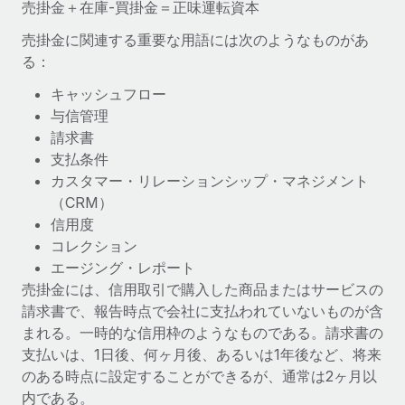
売掛金＋在庫-買掛金＝正味運転資本
世界中の契約社員をオンボーディングし、管理
契約社員の報酬計算ツール
ログイン
Nederlands
グローバルな契約社員向けに、通貨オプションと支払スピー
売掛金に関連する重要な用語には次のようなものがあ
PEO
成長の段階
ドを確認する
る：
複雑な雇用関連業務を外部委託
Français
スタートアップ
キャッシュフロー
成長中の企業向けのアジャイルなグローバルHR・給与処理ソ
与信管理
REMOTEで学習
Deutsch
リューション
インフラ
請求書
リサーチおよびガイド
Remote統合
支払条件
ミッドマーケット
Español
人事機能をワークフローにシームレスに統合する
カスタマー・リレーションシップ・マネジメント
活用事例
カスタマイズされた人事ソリューションでチームを拡大する
（CRM）
Italiano
プラットフォーム
HR用語集
企業
信用度
チームのための人事の基本機能を内蔵
大企業向けのグローバルHR
コレクション
Português (Portugal)
チェックリストおよびテンプレート
エージング・レポート
接続
新しい
売掛金には、信用取引で購入した商品またはサービスの
職務内容ライブラリ
日本語
当社のMCPを使用して、あらゆるAIツールをRemoteに接続
パートナーに登録
請求書で、報告時点で会社に支払われていないものが含
戦略的テクノロジーパートナー
ウェビナー
統合
まれる。一時的な信用枠のようなものである。請求書の
한국어
グローバルな人事機能を柔軟に自社プラットフォームへ統合
支払いは、1日後、何ヶ月後、あるいは1年後など、将来
基本的なビジネスツールを活用して業務プロセスを効率化す
イベント
のある時点に設定することができるが、通常は2ヶ月以
る
中文（简体）
パートナーとして登録
内である。
ニュースルーム