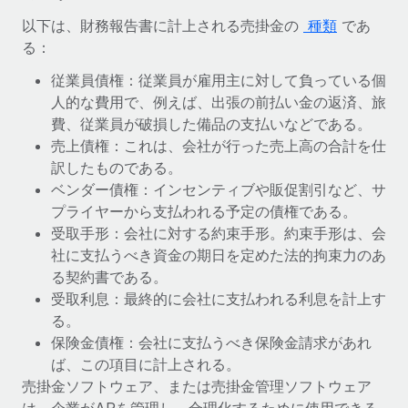
当社とのパートナーシップの可能性を検討する
以下は、財務報告書に計上される売掛金の
種類
であ
サービス
給与・人材情報
Remote Build
近日リリース予定
る：
専門家に相談
統合とAI自動化に関するコンサルティング
情報センター
従業員債権：従業員が雇用主に対して負っている個
グローバル人事・コンプライアンスの専門サポート
人的な費用で、例えば、出張の前払い金の返済、旅
サポートを依頼する
費、従業員が破損した備品の支払いなどである。
バックグラウンドチェック
活用事例
売上債権：これは、会社が行った売上高の合計を仕
候補者の選考プロセスをシンプルに
すべてのリソースを表示する
訳したものである。
Reverse Tech、契約社員管理と給与処理でRemote
と戦略的提携
Compliance Watchtower
ベンダー債権：インセンティブや販促割引など、サ
コンプライアンスリスクを先回りして対応
ブログ
プライヤーから支払われる予定の債権である。
Reverse Techの概要 健康とウェルネスのスタートアップである
受取手形：会社に対する約束手形。約束手形は、会
Reverse...
グローバル給与処理
デバイス管理
社に支払うべき資金の期日を定めた法的拘束力のあ
ITデバイスを世界規模で提供・管理
詳細を見る
EORおよびPEO
る契約書である。
受取利息：最終的に会社に支払われる利息を計上す
法人設立
契約社員管理
る。
法令順守した法人をスピーディに設立
AIのパイオニアであるWeaviateは、Remoteを使
保険金債権：会社に支払うべき保険金請求があれ
税務
い、どのようにしてワークフォースを120%に増やした
ば、この項目に計上される。
移住・転勤
のか
売掛金ソフトウェア、または売掛金管理ソフトウェア
ブログを読む
従業員の異動をスムーズに
Weaviateの概要...