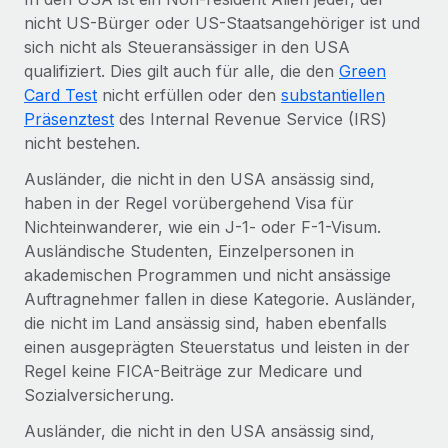
Globales Onboarding und Verwalten von
nicht US-Bürger oder US-Staatsangehöriger ist und
Gesamtbeschäftigungskosten
Anmelden
Freelancer:innen
Nederlands
sich nicht als Steueransässiger in den USA
WACHSTUMSPHASE
Honorarzahlungen berechnen
qualifiziert. Dies gilt auch für alle, die den
Green
PEO
Français
Informationen zu möglichen Währungen und
Startups
Card Test
nicht erfüllen oder den
substantiellen
Auslagern von komplexen HR-Aufgaben
Abwicklungsfristen für globale Freelancer:innen
Agile HR- und Payroll-Lösungen für wachsende
Präsenztest
des Internal Revenue Service (IRS)
Deutsch
Unternehmen
nicht bestehen.
INFRASTRUKTUR
LERNEN MIT REMOTE
Ausländer, die nicht in den USA ansässig sind,
Mittelstand
Español
Remote Embedded
haben in der Regel vorübergehend Visa für
Maßgeschneiderte HR-Lösungen, um Teams zu
Forschung und Leitfäden
Nahtlose Integration der HR in bestehende Abläufe
Nichteinwanderer, wie ein J-1- oder F-1-Visum.
vergrößern
Italiano
Ausländische Studenten, Einzelpersonen in
Fallstudien
Plattform
Enterprise
akademischen Programmen und nicht ansässige
Português (Portugal)
Integrierte HR-Kernfunktionen für dein Team
HR-Glossar
Globale HR für Konzerne und Großunternehmen
Auftragnehmer fallen in diese Kategorie. Ausländer,
die nicht im Land ansässig sind, haben ebenfalls
Verknüpfen
Neu
日本語
Checklisten und Vorlagen
einen ausgeprägten Steuerstatus und leisten in der
Verknüpfung beliebiger KI-Tools mit Remote über unser
PARTNER WERDEN
Regel keine FICA-Beiträge zur Medicare und
Bibliothek für Stellenbeschreibungen
한국어
MCP
Strategische Technologiepartner
Sozialversicherung.
Webinare
Integrationen
Flexible Einbettung von Global-HR-Funktionen in deine
中文（简体）
Ausländer, die nicht in den USA ansässig sind,
Plattform
Prozessoptimierung mit unverzichtbaren Business-