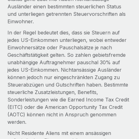
Management und Payroll
Niederlassungen
Ausländer einen bestimmten steuerlichen Status
Den Blog erkunden
Reverse Tech auf einen Blick Das Gesundheits- und
und unterliegen getrennten Steuervorschriften als
Mobilität und Relocation
Wellness-Startup Reverse Tech hat das globale...
Einwohner.
Mühelose Relocation von Mitarbeiter:innen
BLOG
In der Regel bedeutet dies, dass sie Steuern auf
Mehr erfahren
Benefits
jedes US-Einkommen unterliegen, wobei entweder
Neues zu Remote-Produkten: Integration mit
Mühelose Verwaltung von Benefits
Einwohnersätze oder Pauschalsätze je nach
Gusto und Zero und Contractor Management
Geschäftstätigkeit gelten. So zahlen gebietsfremde
Plus
unabhängige Auftragnehmer pauschal 30% auf
Auch im neuen Jahr wollen wir bei Remote Unternehmen
jedes US-Einkommen. Nichtansässige Ausländer
aller Größen dabei unterstützen, die beste...
können jedoch nur eingeschränkten Zugang zu
Steuerabzügen und Gutschriften haben. Bestimmte
Mehr erfahren
steuerliche Zusatzleistungen, Benefits,
Sonderleistungen wie die Earned Income Tax Credit
(EITC) oder die American Opportunity Tax Credit
Wie Phiture 55 Mitarbeiter:innen in 19 Ländern
mit Remote verwaltet
(AOTC) können nicht in Anspruch genommen
werden.
Phiture ist der unumstrittene Marktführer im Bereich der
Wachstumsberatung für mobile Apps. Das...
Nicht Residente Aliens mit einem ansässigen