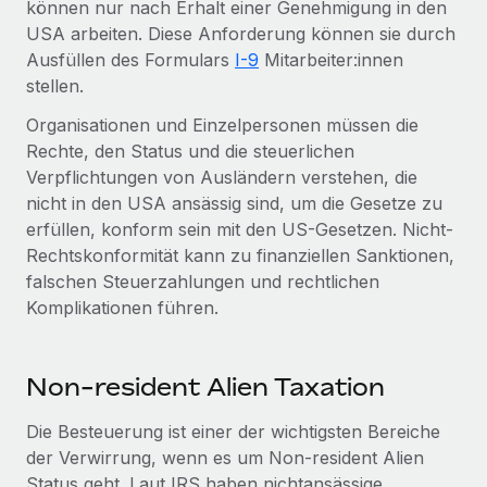
können nur nach Erhalt einer Genehmigung in den
Events
Tools
USA arbeiten. Diese Anforderung können sie durch
Partner werden
Newsroom
Ausfüllen des Formulars
I-9
Mitarbeiter:innen
Entdecke die Möglichkeiten einer Partnerschaft
stellen.
DIENSTLEISTUNGEN
Informationen zu Gehältern und Qualifikationen
Remote Build
Demnächst verfügbar
Organisationen und Einzelpersonen müssen die
Frag unsere Expert:innen
Beratung zu Integrationen und KI-Automatisierung
Insights Center
Rechte, den Status und die steuerlichen
Hilfe von Expert:innen für globale HR & Compliance
Verpflichtungen von Ausländern verstehen, die
Hol dir Unterstützung
Background-Checks
nicht in den USA ansässig sind, um die Gesetze zu
FALLSTUDIEN
Einfacheres Bewerber:innen-Screening
erfüllen, konform sein mit den US-Gesetzen. Nicht-
Alle Ressourcen anzeigen
So hat der KI-Vorreiter Weaviate sein Team mit
Rechtskonformität kann zu finanziellen Sanktionen,
Remote um 120 % vergrößert
Compliance Watchtower
falschen Steuerzahlungen und rechtlichen
Lückenlose Compliance
BLOG
Komplikationen führen.
Weaviate auf einen Blick Weaviate entwickelt KI-basierte
Open-Source-Infrastrukturen. Das...
Globale Payroll
Geräteverwaltung
Globale Bereitstellung und Verfolgung von IT-
Mehr erfahren
EOR und PEO
Non-resident Alien Taxation
Geräten
Contractor Management
Die Besteuerung ist einer der wichtigsten Bereiche
Gründung von Niederlassungen
Strategische Partnerschaft zwischen
der Verwirrung, wenn es um Non-resident Alien
Steuern
Schnelle, rechtssichere Gründung von
Reverse Tech und Remote für Contractor
Status geht. Laut IRS haben nichtansässige