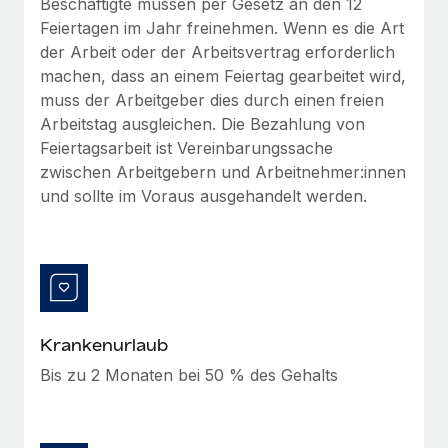
Beschäftigte müssen per Gesetz an den 12
globalen Content-Agentur mit Remote
Niederlassungen
Den Blog erkunden
Feiertagen im Jahr freinehmen. Wenn es die Art
Auf einen Blick Erfahre mehr über die unglaubliche
der Arbeit oder der Arbeitsvertrag erforderlich
Mobilität und Relocation
Transformation einer weltweit erfolgreichen...
machen, dass an einem Feiertag gearbeitet wird,
Mühelose Relocation von Mitarbeiter:innen
BLOG
muss der Arbeitgeber dies durch einen freien
Mehr erfahren
Arbeitstag ausgleichen. Die Bezahlung von
Benefits
Neues zu Remote-Produkten: Integration mit
Feiertagsarbeit ist Vereinbarungssache
Mühelose Verwaltung von Benefits
Gusto und Zero und Contractor Management
zwischen Arbeitgebern und Arbeitnehmer:innen
Plus
und sollte im Voraus ausgehandelt werden.
Auch im neuen Jahr wollen wir bei Remote Unternehmen
aller Größen dabei unterstützen, die beste...
Mehr erfahren
Krankenurlaub
Wie Phiture 55 Mitarbeiter:innen in 19 Ländern
mit Remote verwaltet
Bis zu 2 Monaten bei 50 % des Gehalts
Phiture ist der unumstrittene Marktführer im Bereich der
Wachstumsberatung für mobile Apps. Das...