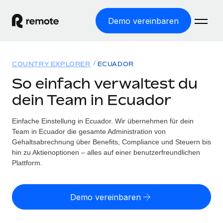
Demo vereinbaren
Startseite
COUNTRY EXPLORER
ECUADOR
Produkte
So einfach verwaltest du
dein Team in Ecuador
Lösungen
WELTWEITE BESCHÄFTIGUNG
Globale Payroll
Einfache Einstellung in Ecuador. Wir übernehmen für dein
Ressourcen
WELTWEITE ABDECKUNG
Einfache, rechtssicher Payroll
Team in Ecuador die gesamte Administration von
Country Explorer
Gehaltsabrechnung über Benefits, Compliance und Steuern bis
Preise
TOOLS UND RECHNER
Employer of Record
hin zu Aktienoptionen – alles auf einer benutzerfreundlichen
Länderspezifische Unterstützung bei der Einstellung
Weltweites Wachstum ohne Kosten für Niederlassungen
Plattform.
Scheinselbstständigkeitsrisiko berechnen
Explorer für US-Bundesstaaten
Länderspezifische Einschätzung des
Contractor of Record
Einfache Einstellung in allen US-Bundesstaaten
Scheinselbstständigkeitsrisikos
English (United States)
Rechtssichere, weltweite Arbeit mit Freelancer:innen
Demo vereinbaren
Remote im Vergleich
Personalkostenrechner
Contractor Management
English
Vergleiche mit unseren Mitbewerbern
Länderspezifische Berechnung der