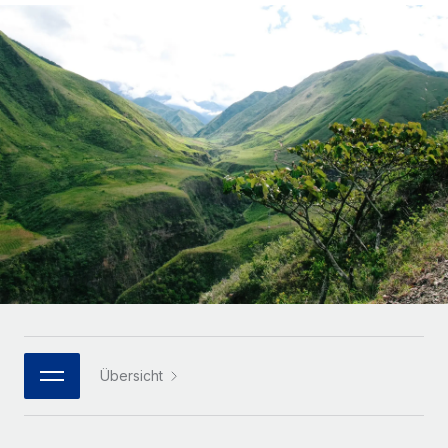
Globales Onboarding und Verwalten von
Gesamtbeschäftigungskosten
Anmelden
Freelancer:innen
Nederlands
WACHSTUMSPHASE
Honorarzahlungen berechnen
PEO
Français
Informationen zu möglichen Währungen und
Startups
Auslagern von komplexen HR-Aufgaben
Abwicklungsfristen für globale Freelancer:innen
Agile HR- und Payroll-Lösungen für wachsende
Deutsch
Unternehmen
INFRASTRUKTUR
LERNEN MIT REMOTE
Mittelstand
Español
Remote Embedded
Maßgeschneiderte HR-Lösungen, um Teams zu
Forschung und Leitfäden
Nahtlose Integration der HR in bestehende Abläufe
vergrößern
Italiano
Fallstudien
Plattform
Enterprise
Português (Portugal)
Integrierte HR-Kernfunktionen für dein Team
HR-Glossar
Globale HR für Konzerne und Großunternehmen
Verknüpfen
Neu
日本語
Checklisten und Vorlagen
Verknüpfung beliebiger KI-Tools mit Remote über unser
PARTNER WERDEN
Bibliothek für Stellenbeschreibungen
한국어
MCP
Übersicht
Strategische Technologiepartner
Webinare
Integrationen
Flexible Einbettung von Global-HR-Funktionen in deine
中文（简体）
Plattform
Prozessoptimierung mit unverzichtbaren Business-