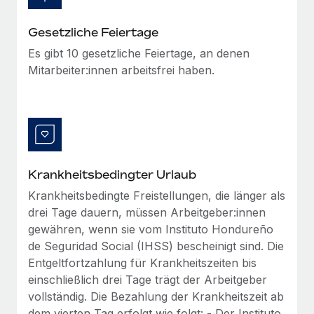
globalen Content-Agentur mit Remote
Niederlassungen
Den Blog erkunden
Auf einen Blick Erfahre mehr über die unglaubliche
Gesetzliche Feiertage
Mobilität und Relocation
Transformation einer weltweit erfolgreichen...
Es gibt 10 gesetzliche Feiertage, an denen
Mühelose Relocation von Mitarbeiter:innen
BLOG
Mitarbeiter:innen arbeitsfrei haben.
Mehr erfahren
Benefits
Neues zu Remote-Produkten: Integration mit
Mühelose Verwaltung von Benefits
Gusto und Zero und Contractor Management
Plus
Auch im neuen Jahr wollen wir bei Remote Unternehmen
aller Größen dabei unterstützen, die beste...
Krankheitsbedingter Urlaub
Mehr erfahren
Krankheitsbedingte Freistellungen, die länger als
drei Tage dauern, müssen Arbeitgeber:innen
gewähren, wenn sie vom Instituto Hondureño
Wie Phiture 55 Mitarbeiter:innen in 19 Ländern
de Seguridad Social (IHSS) bescheinigt sind. Die
mit Remote verwaltet
Entgeltfortzahlung für Krankheitszeiten bis
Phiture ist der unumstrittene Marktführer im Bereich der
einschließlich drei Tage trägt der Arbeitgeber
Wachstumsberatung für mobile Apps. Das...
vollständig. Die Bezahlung der Krankheitszeit ab
dem vierten Tag erfolgt wie folgt: - Der Instituto