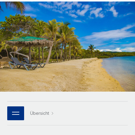
Globales Onboarding und Verwalten von
Gesamtbeschäftigungskosten
Anmelden
Freelancer:innen
Nederlands
WACHSTUMSPHASE
Honorarzahlungen berechnen
PEO
Français
Informationen zu möglichen Währungen und
Startups
Auslagern von komplexen HR-Aufgaben
Abwicklungsfristen für globale Freelancer:innen
Agile HR- und Payroll-Lösungen für wachsende
Deutsch
Unternehmen
INFRASTRUKTUR
LERNEN MIT REMOTE
Mittelstand
Español
Remote Embedded
Maßgeschneiderte HR-Lösungen, um Teams zu
Forschung und Leitfäden
Nahtlose Integration der HR in bestehende Abläufe
vergrößern
Italiano
Fallstudien
Plattform
Enterprise
Português (Portugal)
Integrierte HR-Kernfunktionen für dein Team
HR-Glossar
Globale HR für Konzerne und Großunternehmen
Verknüpfen
Neu
日本語
Checklisten und Vorlagen
Verknüpfung beliebiger KI-Tools mit Remote über unser
PARTNER WERDEN
Bibliothek für Stellenbeschreibungen
한국어
MCP
Übersicht
Strategische Technologiepartner
Webinare
Integrationen
Flexible Einbettung von Global-HR-Funktionen in deine
中文（简体）
Plattform
Prozessoptimierung mit unverzichtbaren Business-