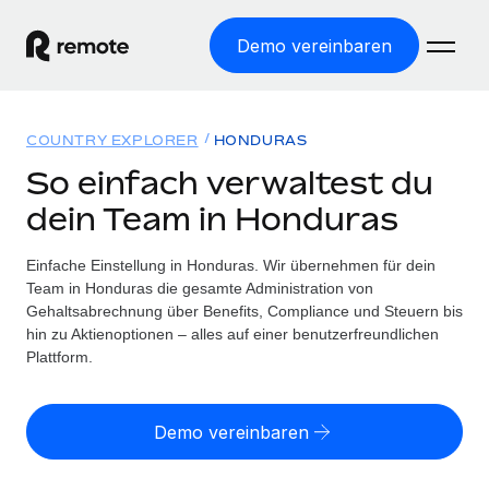
Demo vereinbaren
Startseite
COUNTRY EXPLORER
HONDURAS
Produkte
So einfach verwaltest du
dein Team in Honduras
Lösungen
WELTWEITE BESCHÄFTIGUNG
Globale Payroll
Einfache Einstellung in Honduras. Wir übernehmen für dein
Ressourcen
WELTWEITE ABDECKUNG
Einfache, rechtssicher Payroll
Team in Honduras die gesamte Administration von
Country Explorer
Gehaltsabrechnung über Benefits, Compliance und Steuern bis
Preise
TOOLS UND RECHNER
Employer of Record
hin zu Aktienoptionen – alles auf einer benutzerfreundlichen
Länderspezifische Unterstützung bei der Einstellung
Weltweites Wachstum ohne Kosten für Niederlassungen
Plattform.
Scheinselbstständigkeitsrisiko berechnen
Explorer für US-Bundesstaaten
Länderspezifische Einschätzung des
Contractor of Record
Einfache Einstellung in allen US-Bundesstaaten
Scheinselbstständigkeitsrisikos
English (United States)
Rechtssichere, weltweite Arbeit mit Freelancer:innen
Demo vereinbaren
Remote im Vergleich
Personalkostenrechner
Contractor Management
English
Vergleiche mit unseren Mitbewerbern
Länderspezifische Berechnung der