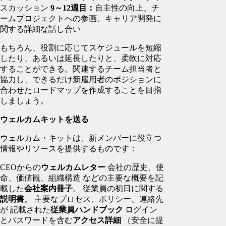
スカッション
9～12週目：
自主性の向上、チ
ームプロジェクトへの参画、キャリア開発に
関する詳細な話し合い
もちろん、役割に応じてスケジュールを短縮
したり、あるいは延長したりと、柔軟に対応
することができる。関連するチーム担当者と
協力し、できるだけ新雇用者のポジションに
合わせたロードマップを作成することを目指
しましょう。
ウェルカムキットを送る
ウェルカム・キットは、新メンバーに役立つ
情報やリソースを提供するものです：
CEOからの
ウェルカムレター
会社の歴史、使
命、価値観、組織構造 などの主要な概要を記
載した
会社案内冊子
。
従業員の初日に関する
説明書
。
主要なプロセス、ポリシー、連絡先
が 記載された
従業員ハンドブック
ログイン
とパスワードを含む
アクセス詳細
（安全に提