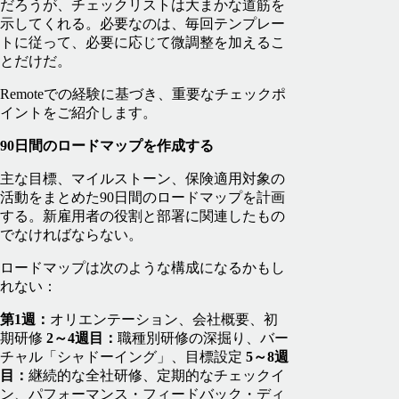
だろうが、チェックリストは大まかな道筋を
示してくれる。必要なのは、毎回テンプレー
トに従って、必要に応じて微調整を加えるこ
とだけだ。
Remoteでの経験に基づき、重要なチェックポ
イントをご紹介します。
90日間のロードマップを作成する
主な目標、マイルストーン、保険適用対象の
活動をまとめた90日間のロードマップを計画
する。新雇用者の役割と部署に関連したもの
でなければならない。
ロードマップは次のような構成になるかもし
れない：
第1週：
オリエンテーション、会社概要、初
期研修
2～4週目：
職種別研修の深掘り、バー
チャル「シャドーイング」、目標設定
5～8週
目：
継続的な全社研修、定期的なチェックイ
ン、パフォーマンス・フィードバック・ディ