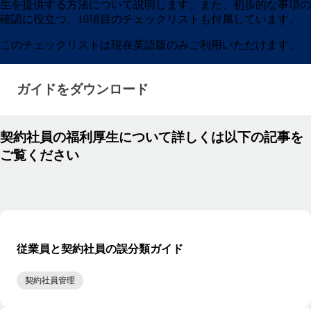
生を提供する方法について説明します。また、初歩的な事項の
確認に役立つ、10項目のチェックリストも付属しています。
このチェックリストは現在英語版のみご利用いただけます。
ガイドをダウンロード · research/benefits-for-contrac
ガイドをダウンロード
契約社員の福利厚生について詳しくは以下の記事を
ご覧ください
従業員と契約社員の誤分類ガイド
契約社員管理