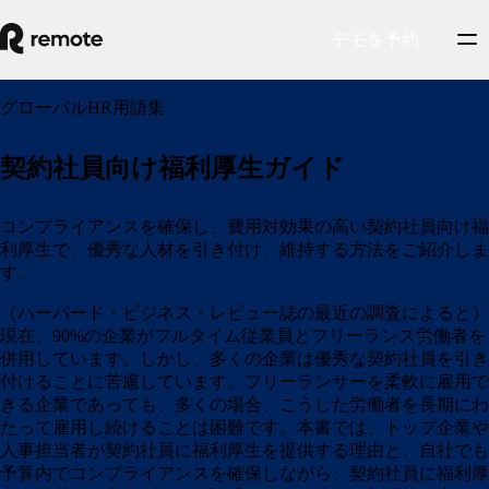
デモを予約
グローバルHR用語集
契約社員向け福利厚生ガイド
コンプライアンスを確保し、費用対効果の高い契約社員向け福
利厚生で、優秀な人材を引き付け、維持する方法をご紹介しま
す。
（ハーバード・ビジネス・レビュー誌の最近の調査によると）
現在、90%の企業がフルタイム従業員とフリーランス労働者を
併用しています。しかし、多くの企業は優秀な契約社員を引き
付けることに苦慮しています。フリーランサーを柔軟に雇用で
きる企業であっても、多くの場合、こうした労働者を長期にわ
たって雇用し続けることは困難です。本書では、トップ企業や
人事担当者が契約社員に福利厚生を提供する理由と、自社でも
予算内でコンプライアンスを確保しながら、契約社員に福利厚