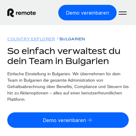
Demo vereinbaren
Startseite
COUNTRY EXPLORER
BULGARIEN
Produkte
So einfach verwaltest du
dein Team in Bulgarien
Lösungen
WELTWEITE BESCHÄFTIGUNG
Globale Payroll
Einfache Einstellung in Bulgarien. Wir übernehmen für dein
Ressourcen
WELTWEITE ABDECKUNG
Einfache, rechtssicher Payroll
Team in Bulgarien die gesamte Administration von
Country Explorer
Gehaltsabrechnung über Benefits, Compliance und Steuern bis
Preise
TOOLS UND RECHNER
Employer of Record
hin zu Aktienoptionen – alles auf einer benutzerfreundlichen
Länderspezifische Unterstützung bei der Einstellung
Weltweites Wachstum ohne Kosten für Niederlassungen
Plattform.
Scheinselbstständigkeitsrisiko berechnen
Explorer für US-Bundesstaaten
Länderspezifische Einschätzung des
Contractor of Record
Einfache Einstellung in allen US-Bundesstaaten
Scheinselbstständigkeitsrisikos
English (United States)
Rechtssichere, weltweite Arbeit mit Freelancer:innen
Demo vereinbaren
Remote im Vergleich
Personalkostenrechner
Contractor Management
English
Vergleiche mit unseren Mitbewerbern
Länderspezifische Berechnung der