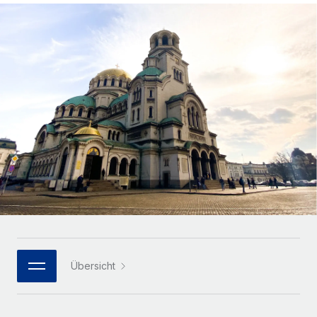
Globales Onboarding und Verwalten von
Gesamtbeschäftigungskosten
Anmelden
Freelancer:innen
Nederlands
WACHSTUMSPHASE
Honorarzahlungen berechnen
PEO
Français
Informationen zu möglichen Währungen und
Startups
Auslagern von komplexen HR-Aufgaben
Abwicklungsfristen für globale Freelancer:innen
Agile HR- und Payroll-Lösungen für wachsende
Deutsch
Unternehmen
INFRASTRUKTUR
LERNEN MIT REMOTE
Mittelstand
Español
Remote Embedded
Maßgeschneiderte HR-Lösungen, um Teams zu
Forschung und Leitfäden
Nahtlose Integration der HR in bestehende Abläufe
vergrößern
Italiano
Fallstudien
Plattform
Enterprise
Português (Portugal)
Integrierte HR-Kernfunktionen für dein Team
HR-Glossar
Globale HR für Konzerne und Großunternehmen
Verknüpfen
Neu
日本語
Checklisten und Vorlagen
Verknüpfung beliebiger KI-Tools mit Remote über unser
PARTNER WERDEN
Bibliothek für Stellenbeschreibungen
한국어
MCP
Übersicht
Strategische Technologiepartner
Webinare
Integrationen
Flexible Einbettung von Global-HR-Funktionen in deine
中文（简体）
Plattform
Prozessoptimierung mit unverzichtbaren Business-