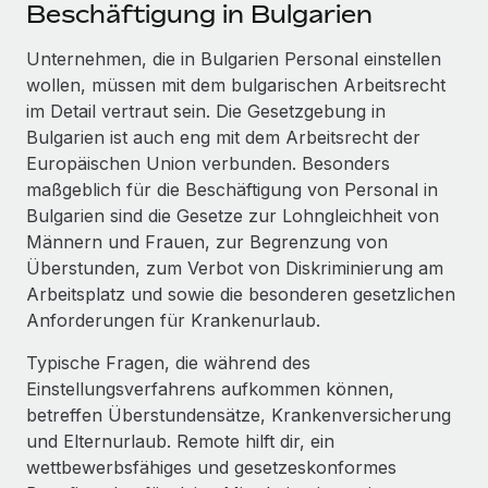
Events
Beschäftigung in Bulgarien
Tools
Partner werden
Newsroom
Unternehmen, die in Bulgarien Personal einstellen
Entdecke die Möglichkeiten einer Partnerschaft
wollen, müssen mit dem bulgarischen Arbeitsrecht
DIENSTLEISTUNGEN
Informationen zu Gehältern und Qualifikationen
Remote Build
Demnächst verfügbar
im Detail vertraut sein. Die Gesetzgebung in
Frag unsere Expert:innen
Beratung zu Integrationen und KI-Automatisierung
Bulgarien ist auch eng mit dem Arbeitsrecht der
Insights Center
Hilfe von Expert:innen für globale HR & Compliance
Europäischen Union verbunden. Besonders
Hol dir Unterstützung
maßgeblich für die Beschäftigung von Personal in
Background-Checks
FALLSTUDIEN
Bulgarien sind die Gesetze zur Lohngleichheit von
Einfacheres Bewerber:innen-Screening
Alle Ressourcen anzeigen
Männern und Frauen, zur Begrenzung von
So hat der KI-Vorreiter Weaviate sein Team mit
Überstunden, zum Verbot von Diskriminierung am
Remote um 120 % vergrößert
Compliance Watchtower
Arbeitsplatz und sowie die besonderen gesetzlichen
Lückenlose Compliance
BLOG
Weaviate auf einen Blick Weaviate entwickelt KI-basierte
Anforderungen für Krankenurlaub.
Open-Source-Infrastrukturen. Das...
Globale Payroll
Geräteverwaltung
Typische Fragen, die während des
Globale Bereitstellung und Verfolgung von IT-
Mehr erfahren
EOR und PEO
Einstellungsverfahrens aufkommen können,
Geräten
betreffen Überstundensätze, Krankenversicherung
Contractor Management
und Elternurlaub. Remote hilft dir, ein
Gründung von Niederlassungen
Strategische Partnerschaft zwischen
wettbewerbsfähiges und gesetzeskonformes
Steuern
Schnelle, rechtssichere Gründung von
Reverse Tech und Remote für Contractor