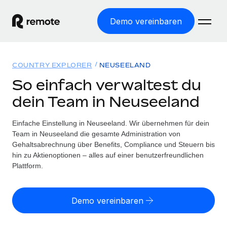
Demo vereinbaren
Startseite
COUNTRY EXPLORER
NEUSEELAND
Produkte
So einfach verwaltest du
dein Team in Neuseeland
Lösungen
WELTWEITE BESCHÄFTIGUNG
Globale Payroll
Einfache Einstellung in Neuseeland. Wir übernehmen für dein
Ressourcen
WELTWEITE ABDECKUNG
Einfache, rechtssicher Payroll
Team in Neuseeland die gesamte Administration von
Country Explorer
Gehaltsabrechnung über Benefits, Compliance und Steuern bis
Preise
TOOLS UND RECHNER
Employer of Record
hin zu Aktienoptionen – alles auf einer benutzerfreundlichen
Länderspezifische Unterstützung bei der Einstellung
Weltweites Wachstum ohne Kosten für Niederlassungen
Plattform.
Scheinselbstständigkeitsrisiko berechnen
Explorer für US-Bundesstaaten
Länderspezifische Einschätzung des
Contractor of Record
Einfache Einstellung in allen US-Bundesstaaten
Scheinselbstständigkeitsrisikos
English (United States)
Rechtssichere, weltweite Arbeit mit Freelancer:innen
Demo vereinbaren
Remote im Vergleich
Personalkostenrechner
Contractor Management
English
Vergleiche mit unseren Mitbewerbern
Länderspezifische Berechnung der