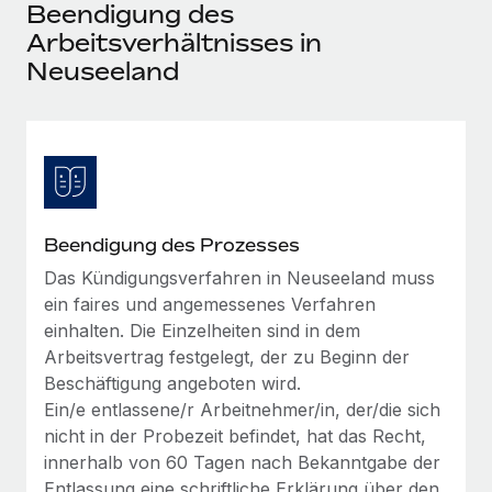
Events
Beendigung des
Tools
Partner werden
Arbeitsverhältnisses in
Newsroom
Entdecke die Möglichkeiten einer Partnerschaft
Neuseeland
DIENSTLEISTUNGEN
Informationen zu Gehältern und Qualifikationen
Remote Build
Demnächst verfügbar
Frag unsere Expert:innen
Beratung zu Integrationen und KI-Automatisierung
Insights Center
Hilfe von Expert:innen für globale HR & Compliance
Hol dir Unterstützung
Background-Checks
FALLSTUDIEN
Einfacheres Bewerber:innen-Screening
Alle Ressourcen anzeigen
Beendigung des Prozesses
So hat der KI-Vorreiter Weaviate sein Team mit
Remote um 120 % vergrößert
Das Kündigungsverfahren in Neuseeland muss
Compliance Watchtower
ein faires und angemessenes Verfahren
Lückenlose Compliance
BLOG
Weaviate auf einen Blick Weaviate entwickelt KI-basierte
einhalten. Die Einzelheiten sind in dem
Open-Source-Infrastrukturen. Das...
Globale Payroll
Geräteverwaltung
Arbeitsvertrag festgelegt, der zu Beginn der
Globale Bereitstellung und Verfolgung von IT-
Mehr erfahren
Beschäftigung angeboten wird.
EOR und PEO
Geräten
Ein/e entlassene/r Arbeitnehmer/in, der/die sich
Contractor Management
nicht in der Probezeit befindet, hat das Recht,
Gründung von Niederlassungen
Strategische Partnerschaft zwischen
innerhalb von 60 Tagen nach Bekanntgabe der
Steuern
Schnelle, rechtssichere Gründung von
Reverse Tech und Remote für Contractor
Entlassung eine schriftliche Erklärung über den