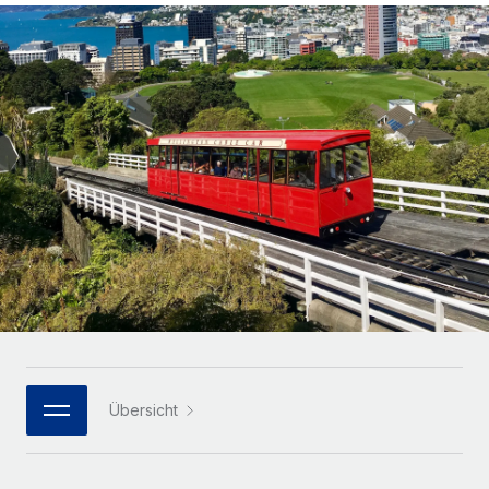
Globales Onboarding und Verwalten von
Gesamtbeschäftigungskosten
Anmelden
Freelancer:innen
Nederlands
WACHSTUMSPHASE
Honorarzahlungen berechnen
PEO
Français
Informationen zu möglichen Währungen und
Startups
Auslagern von komplexen HR-Aufgaben
Abwicklungsfristen für globale Freelancer:innen
Agile HR- und Payroll-Lösungen für wachsende
Deutsch
Unternehmen
INFRASTRUKTUR
LERNEN MIT REMOTE
Mittelstand
Español
Remote Embedded
Maßgeschneiderte HR-Lösungen, um Teams zu
Forschung und Leitfäden
Nahtlose Integration der HR in bestehende Abläufe
vergrößern
Italiano
Fallstudien
Plattform
Enterprise
Português (Portugal)
Integrierte HR-Kernfunktionen für dein Team
HR-Glossar
Globale HR für Konzerne und Großunternehmen
Verknüpfen
Neu
日本語
Checklisten und Vorlagen
Verknüpfung beliebiger KI-Tools mit Remote über unser
PARTNER WERDEN
Bibliothek für Stellenbeschreibungen
한국어
MCP
Übersicht
Strategische Technologiepartner
Webinare
Integrationen
Flexible Einbettung von Global-HR-Funktionen in deine
中文（简体）
Plattform
Prozessoptimierung mit unverzichtbaren Business-