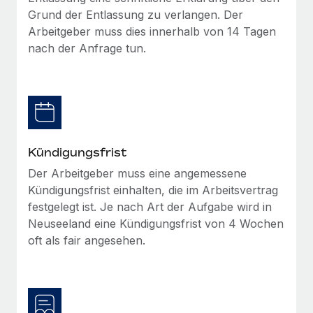
Management und Payroll
Niederlassungen
Grund der Entlassung zu verlangen. Der
Den Blog erkunden
Reverse Tech auf einen Blick Das Gesundheits- und
Arbeitgeber muss dies innerhalb von 14 Tagen
Mobilität und Relocation
Wellness-Startup Reverse Tech hat das globale...
nach der Anfrage tun.
Mühelose Relocation von Mitarbeiter:innen
BLOG
Mehr erfahren
Benefits
Neues zu Remote-Produkten: Integration mit
Mühelose Verwaltung von Benefits
Gusto und Zero und Contractor Management
Plus
Auch im neuen Jahr wollen wir bei Remote Unternehmen
Kündigungsfrist
aller Größen dabei unterstützen, die beste...
Der Arbeitgeber muss eine angemessene
Kündigungsfrist einhalten, die im Arbeitsvertrag
Mehr erfahren
festgelegt ist. Je nach Art der Aufgabe wird in
Neuseeland eine Kündigungsfrist von 4 Wochen
oft als fair angesehen.
Wie Phiture 55 Mitarbeiter:innen in 19 Ländern
mit Remote verwaltet
Phiture ist der unumstrittene Marktführer im Bereich der
Wachstumsberatung für mobile Apps. Das...