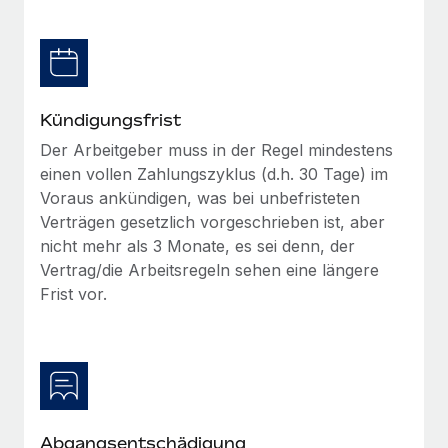
Management und Payroll
Niederlassungen
Den Blog erkunden
Reverse Tech auf einen Blick Das Gesundheits- und
Mobilität und Relocation
Wellness-Startup Reverse Tech hat das globale...
Mühelose Relocation von Mitarbeiter:innen
BLOG
Mehr erfahren
Kündigungsfrist
Benefits
Neues zu Remote-Produkten: Integration mit
Der Arbeitgeber muss in der Regel mindestens
Mühelose Verwaltung von Benefits
Gusto und Zero und Contractor Management
einen vollen Zahlungszyklus (d.h. 30 Tage) im
Plus
Voraus ankündigen, was bei unbefristeten
Auch im neuen Jahr wollen wir bei Remote Unternehmen
Verträgen gesetzlich vorgeschrieben ist, aber
aller Größen dabei unterstützen, die beste...
nicht mehr als 3 Monate, es sei denn, der
Vertrag/die Arbeitsregeln sehen eine längere
Mehr erfahren
Frist vor.
Wie Phiture 55 Mitarbeiter:innen in 19 Ländern
mit Remote verwaltet
Phiture ist der unumstrittene Marktführer im Bereich der
Wachstumsberatung für mobile Apps. Das...
Abgangsentschädigung