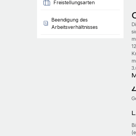
Freistellungsarten
Beendigung des
D
Arbeitsverhältnisses
s
m
1
K
m
3
M
G
L
B
(e