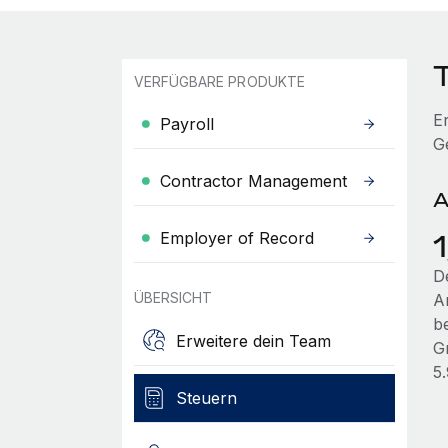
VERFÜGBARE PRODUKTE
E
Payroll
G
Contractor Management
A
Employer of Record
D
ÜBERSICHT
A
b
Erweitere dein Team
G
5
Steuern