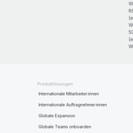
W
8
(e
W
5
(e
W
Produktlösungen
Internationale Mitarbeiter:innen
Internationale Auftragnehmer:innen
Globale Expansion
Globale Teams onboarden