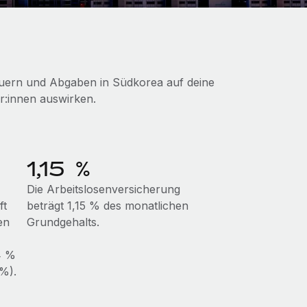
teuern und Abgaben in Südkorea auf deine
r:innen auswirken.
1,15 %
Die Arbeitslosenversicherung
ft
beträgt 1,15 % des monatlichen
en
Grundgehalts.
4 %
%).