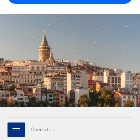
Globales Onboarding und Verwalten von
Gesamtbeschäftigungskosten
Anmelden
Freelancer:innen
Nederlands
WACHSTUMSPHASE
Honorarzahlungen berechnen
PEO
Français
Informationen zu möglichen Währungen und
Startups
Auslagern von komplexen HR-Aufgaben
Abwicklungsfristen für globale Freelancer:innen
Agile HR- und Payroll-Lösungen für wachsende
Deutsch
Unternehmen
INFRASTRUKTUR
LERNEN MIT REMOTE
Mittelstand
Español
Remote Embedded
Maßgeschneiderte HR-Lösungen, um Teams zu
Forschung und Leitfäden
Nahtlose Integration der HR in bestehende Abläufe
vergrößern
Italiano
Fallstudien
Plattform
Enterprise
Português (Portugal)
Integrierte HR-Kernfunktionen für dein Team
HR-Glossar
Globale HR für Konzerne und Großunternehmen
Verknüpfen
Neu
日本語
Checklisten und Vorlagen
Verknüpfung beliebiger KI-Tools mit Remote über unser
PARTNER WERDEN
Bibliothek für Stellenbeschreibungen
한국어
MCP
Strategische Technologiepartner
Webinare
Integrationen
Flexible Einbettung von Global-HR-Funktionen in deine
Übersicht
中文（简体）
Plattform
Prozessoptimierung mit unverzichtbaren Business-