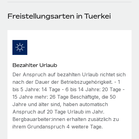
Events
Tools
Partner werden
Freistellungsarten in Tuerkei
Newsroom
Entdecke die Möglichkeiten einer Partnerschaft
DIENSTLEISTUNGEN
Informationen zu Gehältern und Qualifikationen
Remote Build
Demnächst verfügbar
Frag unsere Expert:innen
Beratung zu Integrationen und KI-Automatisierung
Insights Center
Hilfe von Expert:innen für globale HR & Compliance
Hol dir Unterstützung
Background-Checks
FALLSTUDIEN
Bezahlter Urlaub
Einfacheres Bewerber:innen-Screening
Alle Ressourcen anzeigen
So hat der KI-Vorreiter Weaviate sein Team mit
Der Anspruch auf bezahlten Urlaub richtet sich
Remote um 120 % vergrößert
Compliance Watchtower
nach der Dauer der Betriebszugehörigkeit. - 1
Lückenlose Compliance
BLOG
Weaviate auf einen Blick Weaviate entwickelt KI-basierte
bis 5 Jahre: 14 Tage - 6 bis 14 Jahre: 20 Tage -
Open-Source-Infrastrukturen. Das...
Globale Payroll
15 Jahre mehr: 26 Tage Beschäftigte, die 50
Geräteverwaltung
Jahre und älter sind, haben automatisch
Globale Bereitstellung und Verfolgung von IT-
Mehr erfahren
EOR und PEO
Anspruch auf 20 Tage Urlaub im Jahr.
Geräten
Bergbauarbeiter:innen erhalten zusätzlich zu
Contractor Management
ihrem Grundanspruch 4 weitere Tage.
Gründung von Niederlassungen
Revolution des Enterprise Contractor
Steuern
Schnelle, rechtssichere Gründung von
Managements – die Erfolgsgeschichte einer