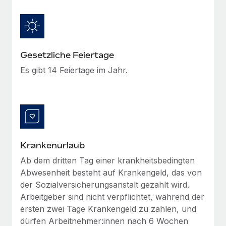
globalen Content-Agentur mit Remote
Niederlassungen
Den Blog erkunden
Auf einen Blick Erfahre mehr über die unglaubliche
Mobilität und Relocation
Transformation einer weltweit erfolgreichen...
Mühelose Relocation von Mitarbeiter:innen
BLOG
Mehr erfahren
Gesetzliche Feiertage
Benefits
Es gibt 14 Feiertage im Jahr.
Neues zu Remote-Produkten: Integration mit
Mühelose Verwaltung von Benefits
Gusto und Zero und Contractor Management
Plus
Auch im neuen Jahr wollen wir bei Remote Unternehmen
aller Größen dabei unterstützen, die beste...
Mehr erfahren
Krankenurlaub
Ab dem dritten Tag einer krankheitsbedingten
Abwesenheit besteht auf Krankengeld, das von
Wie Phiture 55 Mitarbeiter:innen in 19 Ländern
mit Remote verwaltet
der Sozialversicherungsanstalt gezahlt wird.
Arbeitgeber sind nicht verpflichtet, während der
Phiture ist der unumstrittene Marktführer im Bereich der
ersten zwei Tage Krankengeld zu zahlen, und
Wachstumsberatung für mobile Apps. Das...
dürfen Arbeitnehmer:innen nach 6 Wochen