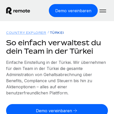
Demo vereinbaren
Startseite
COUNTRY EXPLORER
TÜRKEI
Produkte
So einfach verwaltest du
dein Team in der Türkei
Lösungen
WELTWEITE BESCHÄFTIGUNG
Globale Payroll
Einfache Einstellung in der Türkei. Wir übernehmen
Ressourcen
WELTWEITE ABDECKUNG
Einfache, rechtssicher Payroll
für dein Team in der Türkei die gesamte
Country Explorer
Administration von Gehaltsabrechnung über
Preise
TOOLS UND RECHNER
Employer of Record
Länderspezifische Unterstützung bei der Einstellung
Benefits, Compliance und Steuern bis hin zu
Weltweites Wachstum ohne Kosten für Niederlassungen
Scheinselbstständigkeitsrisiko berechnen
Aktienoptionen – alles auf einer
Explorer für US-Bundesstaaten
Länderspezifische Einschätzung des
benutzerfreundlichen Plattform.
Contractor of Record
Einfache Einstellung in allen US-Bundesstaaten
Scheinselbstständigkeitsrisikos
English (United States)
Rechtssichere, weltweite Arbeit mit Freelancer:innen
Remote im Vergleich
Personalkostenrechner
Contractor Management
Demo vereinbaren
English
Vergleiche mit unseren Mitbewerbern
Länderspezifische Berechnung der