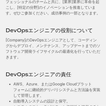
フェッショナルのチームと共に、[業界]業界に革命を起
当社とのパートナーシップの可能性を検討する
こし、[特定の分野]のイノベーションを推進していま
サービス
給与・人材情報
Remote Build
近日リリース予定
す。ぜひご参加ください。成功事例の一部となります。
専門家に相談
統合とAI自動化に関するコンサルティング
情報センター
グローバル人事・コンプライアンスの専門サポート
サポートを依頼する
DevOpsエンジニアの役割について
バックグラウンドチェック
活用事例
候補者の選考プロセスをシンプルに
すべてのリソースを表示する
[Company]のDevOpsエンジニアとして、コーディン
グからデプロイ、メンテナンス、アップデートまでのソ
Compliance Watchtower
フトウェア開発ライフサイクルの最適化を行っていただ
コンプライアンスリスクを先回りして対応
ブログ
きます。
グローバル給与処理
デバイス管理
ITデバイスを世界規模で提供・管理
EORおよびPEO
DevOpsエンジニアの責任
法人設立
契約社員管理
AWS、Azure、またはGoogle Cloudプラット
法令順守した法人をスピーディに設立
フォームに継続的デリバリシステムと方法論を実装
税務
して管理します。
移住・転勤
ブログを読む
自動導入システムの設計と保守。
従業員の異動をスムーズに