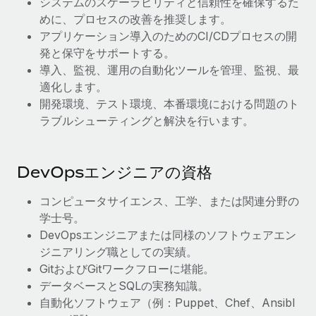
システムのスケーラビリティと信頼性を確保するた
めに、プロセスの改善を推奨します。
福利厚生
ブログ
アプリケーション導入のためのCI/CDプロセスの開
従業員の福利厚生を簡単に管理
発と保守をサポートする。
Remoteの製品アップデート：GustoとXeroの統合お
導入、監視、運用の自動化ツールを管理、監視、最
よびContractor Management Plus（契約社員管理
適化します。
プラス）
開発環境、テスト環境、本番環境における問題のト
Remoteの使命は、世界のどこにいても、あらゆる規模の企業が
ラブルシューティングと解決を行います。
業務に最適な人材を採用し、管理し、給与を支給できるようにす
ることです。この数週間で、新しい統合、機能、改良点をリリー
スしました。...
DevOpsエンジニアの資格
詳細を見る
コンピュータサイエンス、工学、または関連分野の
学士号。
DevOpsエンジニアまたは同様のソフトウェアエン
給与詐欺：種類、事例、ビジネスを守る方法
ジニアリング職としての実績。
給与, 賃金は詐欺の特に魅力的な標的です。多額の資金がシステ
GitおよびGitワークフローに堪能。
ム間で頻繁に移動しているためです。このため、自社のビジネス
データベースとSQLの実務知識。
を保護することは極めて重要です。...
自動化ソフトウェア（例：Puppet、Chef、Ansibl