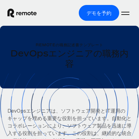
デモを予約
ホーム
REMOTEの職務記述書テンプレート
製品
DevOpsエンジニアの職務内
容
ソリューション
グローバル雇用
グローバル給与処理
リソース
各国の制度に対応
コンプライアンス対応の給与処理を手軽に
国別ガイド
価格
ツールと計算ツール
Employer of Record（EOR）
/国別のグローバル雇用支援を検索する
グローバル展開をコストをかけずに実現
誤分類リスク判定ツール
米国州エクスプローラー
DevOpsエンジニアは、ソフトウェア開発とIT運用の
国別に従業員の誤分類リスクを確認する
Contractor of Record
米国の各州において採用プロセスを簡素化する
ギャップを埋める重要な役割を担っています。自動化と
日本語
世界中の契約社員と法令を遵守して契約
従業員コスト計算ツール
コラボレーションにより、ソフトウェア製品を迅速に導
Remoteを他社と比較
各国の総従業員コストを計算する
入する役割を担っています。この役割は、継続的な統合
契約社員管理
English
他社と比較した、当社の強みを確認する