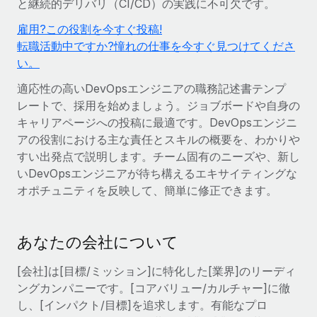
と継続的デリバリ（CI/CD）の実践に不可欠です。
世界中の契約社員をオンボーディングし、管理
契約社員の報酬計算ツール
ログイン
Nederlands
雇用?この役割を今すぐ投稿!
グローバルな契約社員向けに、通貨オプションと支払スピー
PEO
成長の段階
転職活動中ですか?憧れの仕事を今すぐ見つけてくださ
ドを確認する
複雑な雇用関連業務を外部委託
Français
い。
スタートアップ
成長中の企業向けのアジャイルなグローバルHR・給与処理ソ
適応性の高いDevOpsエンジニアの職務記述書テンプ
REMOTEで学習
Deutsch
リューション
インフラ
レートで、採用を始めましょう。ジョブボードや自身の
リサーチおよびガイド
Remote統合
キャリアページへの投稿に最適です。DevOpsエンジニ
ミッドマーケット
Español
アの役割における主な責任とスキルの概要を、わかりや
人事機能をワークフローにシームレスに統合する
活用事例
カスタマイズされた人事ソリューションでチームを拡大する
すい出発点で説明します。チーム固有のニーズや、新し
Italiano
プラットフォーム
HR用語集
企業
いDevOpsエンジニアが待ち構えるエキサイティングな
チームのための人事の基本機能を内蔵
オポチュニティを反映して、簡単に修正できます。
大企業向けのグローバルHR
Português (Portugal)
チェックリストおよびテンプレート
接続
新しい
職務内容ライブラリ
日本語
当社のMCPを使用して、あらゆるAIツールをRemoteに接続
パートナーに登録
あなたの会社について
戦略的テクノロジーパートナー
ウェビナー
統合
한국어
[会社]は[目標/ミッション]に特化した[業界]のリーディ
グローバルな人事機能を柔軟に自社プラットフォームへ統合
基本的なビジネスツールを活用して業務プロセスを効率化す
ングカンパニーです。[コアバリュー/カルチャー]に徹
イベント
る
中文（简体）
し、[インパクト/目標]を追求します。有能なプロ
パートナーとして登録
ニュースルーム