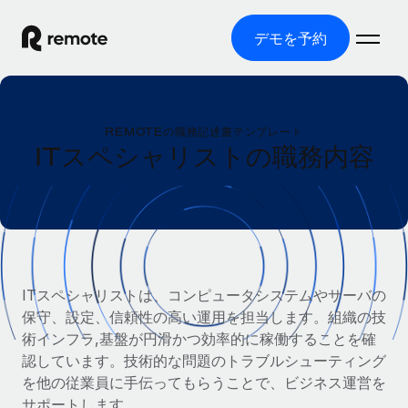
デモを予約
ホーム
REMOTEの職務記述書テンプレート
製品
ITスペシャリストの職務内容
ソリューション
グローバル雇用
グローバル給与処理
リソース
各国の制度に対応
コンプライアンス対応の給与処理を手軽に
国別ガイド
価格
ツールと計算ツール
Employer of Record（EOR）
/国別のグローバル雇用支援を検索する
ITスペシャリストは、コンピュータシステムやサーバの
グローバル展開をコストをかけずに実現
誤分類リスク判定ツール
保守、設定、信頼性の高い運用を担当します。組織の技
米国州エクスプローラー
国別に従業員の誤分類リスクを確認する
Contractor of Record
術インフラ,基盤が円滑かつ効率的に稼働することを確
米国の各州において採用プロセスを簡素化する
日本語
世界中の契約社員と法令を遵守して契約
認しています。技術的な問題のトラブルシューティング
従業員コスト計算ツール
Remoteを他社と比較
を他の従業員に手伝ってもらうことで、ビジネス運営を
各国の総従業員コストを計算する
契約社員管理
English
他社と比較した、当社の強みを確認する
サポートします。