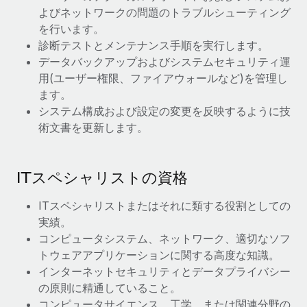
よびネットワークの問題のトラブルシューティング
福利厚生
を行います。
ブログ
従業員の福利厚生を簡単に管理
診断テストとメンテナンス手順を実行します。
データバックアップおよびシステムセキュリティ運
Remoteの製品アップデート：GustoとXeroの統合お
よびContractor Management Plus（契約社員管理
用(ユーザー権限、ファイアウォールなど)を管理し
プラス）
ます。
システム構成および設定の変更を反映するように技
Remoteの使命は、世界のどこにいても、あらゆる規模の企業が
術文書を更新します。
業務に最適な人材を採用し、管理し、給与を支給できるようにす
ることです。この数週間で、新しい統合、機能、改良点をリリー
スしました。...
ITスペシャリストの資格
詳細を見る
ITスペシャリストまたはそれに類する役割としての
実績。
給与詐欺：種類、事例、ビジネスを守る方法
コンピュータシステム、ネットワーク、適切なソフ
トウェアアプリケーションに関する高度な知識。
給与, 賃金は詐欺の特に魅力的な標的です。多額の資金がシステ
インターネットセキュリティとデータプライバシー
ム間で頻繁に移動しているためです。このため、自社のビジネス
の原則に精通していること。
を保護することは極めて重要です。...
コンピュータサイエンス、工学、または関連分野の