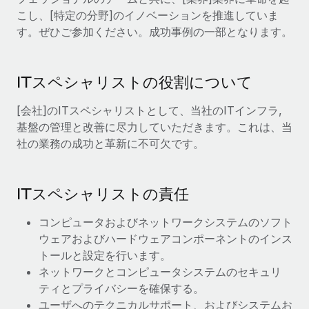
当社とのパートナーシップの可能性を検討する
こし、[特定の分野]のイノベーションを推進していま
サービス
給与・人材情報
す。ぜひご参加ください。成功事例の一部となります。
Remote Build
近日リリース予定
専門家に相談
統合とAI自動化に関するコンサルティング
情報センター
グローバル人事・コンプライアンスの専門サポート
ITスペシャリストの役割について
サポートを依頼する
バックグラウンドチェック
活用事例
[会社]のITスペシャリストとして、当社のITインフラ,
候補者の選考プロセスをシンプルに
すべてのリソースを表示する
基盤の管理と改善に尽力していただきます。これは、当
Compliance Watchtower
社の業務の成功と革新に不可欠です。
コンプライアンスリスクを先回りして対応
ブログ
グローバル給与処理
デバイス管理
ITスペシャリストの責任
ITデバイスを世界規模で提供・管理
EORおよびPEO
コンピュータおよびネットワークシステムのソフト
法人設立
契約社員管理
ウェアおよびハードウェアコンポーネントのインス
法令順守した法人をスピーディに設立
トールと設定を行います。
税務
ネットワークとコンピュータシステムのセキュリ
移住・転勤
ティとプライバシーを確保する。
ブログを読む
従業員の異動をスムーズに
ユーザへのテクニカルサポート、およびシステムお