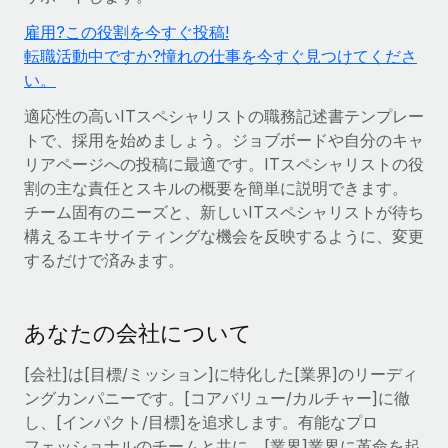
世界中の契約社員をオンボーディングし、管理
契約社員の報酬計算ツール
雇用?この役割を今すぐ投稿!
ログイン
Nederlands
グローバルな契約社員向けに、通貨オプションと支払スピー
PEO
転職活動中ですか?憧れの仕事を今すぐ見つけてくださ
成長の段階
ドを確認する
複雑な雇用関連業務を外部委託
い。
Français
スタートアップ
成長中の企業向けのアジャイルなグローバルHR・給与処理ソ
適応性の高いITスペシャリストの職務記述書テンプレー
REMOTEで学習
Deutsch
リューション
トで、採用を始めましょう。ジョブボードや自分のキャ
インフラ
リサーチおよびガイド
リアページへの投稿に最適です。ITスペシャリストの役
Remote統合
ミッドマーケット
Español
割の主な責任とスキルの概要を簡単に説明できます。
人事機能をワークフローにシームレスに統合する
活用事例
カスタマイズされた人事ソリューションでチームを拡大する
チーム固有のニーズと、新しいITスペシャリストが待ち
Italiano
構えるエキサイティングな機会を反映するように、変更
プラットフォーム
HR用語集
企業
するだけで済みます。
チームのための人事の基本機能を内蔵
大企業向けのグローバルHR
Português (Portugal)
チェックリストおよびテンプレート
接続
新しい
職務内容ライブラリ
日本語
当社のMCPを使用して、あらゆるAIツールをRemoteに接続
あなたの会社について
パートナーに登録
戦略的テクノロジーパートナー
ウェビナー
統合
[会社]は[目標/ミッション]に特化した[業界]のリーディ
한국어
グローバルな人事機能を柔軟に自社プラットフォームへ統合
基本的なビジネスツールを活用して業務プロセスを効率化す
ングカンパニーです。[コアバリュー/カルチャー]に徹
イベント
る
し、[インパクト/目標]を追求します。有能なプロ
中文（简体）
パートナーとして登録
フェッショナルのチームと共に、[業界]業界に革命を起
ニュースルーム