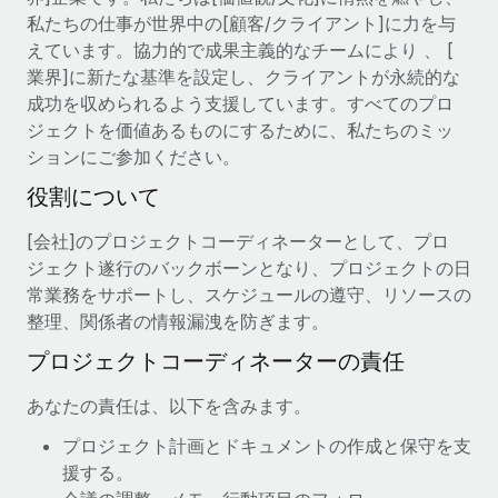
当社とのパートナーシップの可能性を検討する
私たちの仕事が世界中の[顧客/クライアント]に力を与
サービス
給与・人材情報
えています。協力的で成果主義的なチームにより 、 [
Remote Build
近日リリース予定
業界]に新たな基準を設定し、クライアントが永続的な
専門家に相談
統合とAI自動化に関するコンサルティング
情報センター
成功を収められるよう支援しています。すべてのプロ
グローバル人事・コンプライアンスの専門サポート
ジェクトを価値あるものにするために、私たちのミッ
サポートを依頼する
バックグラウンドチェック
活用事例
ションにご参加ください。
候補者の選考プロセスをシンプルに
すべてのリソースを表示する
役割について
Compliance Watchtower
[会社]のプロジェクトコーディネーターとして、プロ
コンプライアンスリスクを先回りして対応
ブログ
ジェクト遂行のバックボーンとなり、プロジェクトの日
グローバル給与処理
常業務をサポートし、スケジュールの遵守、リソースの
デバイス管理
整理、関係者の情報漏洩を防ぎます。
ITデバイスを世界規模で提供・管理
EORおよびPEO
プロジェクトコーディネーターの責任
法人設立
契約社員管理
あなたの責任は、以下を含みます。
法令順守した法人をスピーディに設立
税務
プロジェクト計画とドキュメントの作成と保守を支
移住・転勤
援する。
ブログを読む
従業員の異動をスムーズに