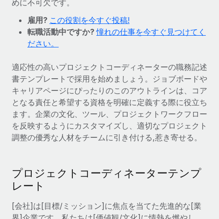
めに不可欠です。
世界中の契約社員をオンボーディングし、管理
契約社員の報酬計算ツール
ログイン
Nederlands
雇用?
グローバルな契約社員向けに、通貨オプションと支払スピー
この役割を今すぐ投稿!
PEO
成長の段階
転職活動中ですか?
ドを確認する
憧れの仕事を今すぐ見つけてく
複雑な雇用関連業務を外部委託
Français
ださい。
スタートアップ
成長中の企業向けのアジャイルなグローバルHR・給与処理ソ
REMOTEで学習
Deutsch
適応性の高いプロジェクトコーディネーターの職務記述
リューション
インフラ
書テンプレートで採用を始めましょう。ジョブボードや
リサーチおよびガイド
Remote統合
ミッドマーケット
Español
キャリアページにぴったりのこのアウトラインは、コア
人事機能をワークフローにシームレスに統合する
活用事例
カスタマイズされた人事ソリューションでチームを拡大する
となる責任と希望する資格を明確に定義する際に役立ち
Italiano
ます。企業の文化、ツール、プロジェクトワークフロー
プラットフォーム
HR用語集
企業
を反映するようにカスタマイズし、適切なプロジェクト
チームのための人事の基本機能を内蔵
大企業向けのグローバルHR
Português (Portugal)
調整の優秀な人材をチームに引き付ける,惹き寄せる。
チェックリストおよびテンプレート
接続
新しい
職務内容ライブラリ
日本語
当社のMCPを使用して、あらゆるAIツールをRemoteに接続
パートナーに登録
プロジェクトコーディネーターテンプ
戦略的テクノロジーパートナー
ウェビナー
統合
한국어
レート
グローバルな人事機能を柔軟に自社プラットフォームへ統合
基本的なビジネスツールを活用して業務プロセスを効率化す
イベント
る
[会社]は[目標/ミッション]に焦点を当てた先進的な[業
中文（简体）
パートナーとして登録
界]企業です。私たちは[価値観/文化]に情熱を燃やし、
ニュースルーム