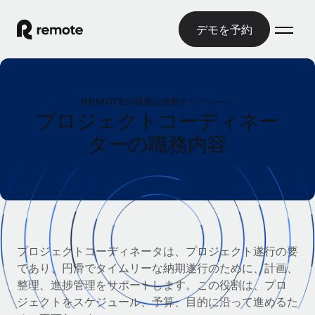
デモを予約
ホーム
REMOTEの職務記述書テンプレート
製品
プロジェクトコーディネー
ターの職務内容
ソリューション
グローバル雇用
グローバル給与処理
リソース
各国の制度に対応
コンプライアンス対応の給与処理を手軽に
国別ガイド
価格
ツールと計算ツール
Employer of Record（EOR）
/国別のグローバル雇用支援を検索する
グローバル展開をコストをかけずに実現
誤分類リスク判定ツール
米国州エクスプローラー
プロジェクトコーディネータは、プロジェクト遂行の要
国別に従業員の誤分類リスクを確認する
Contractor of Record
米国の各州において採用プロセスを簡素化する
であり、円滑でタイムリーな納期遂行のために、計画、
日本語
世界中の契約社員と法令を遵守して契約
従業員コスト計算ツール
整理、進捗管理をサポートします。この役割は、プロ
Remoteを他社と比較
各国の総従業員コストを計算する
ジェクトをスケジュール、予算、目的に沿って進めるた
契約社員管理
English
他社と比較した、当社の強みを確認する