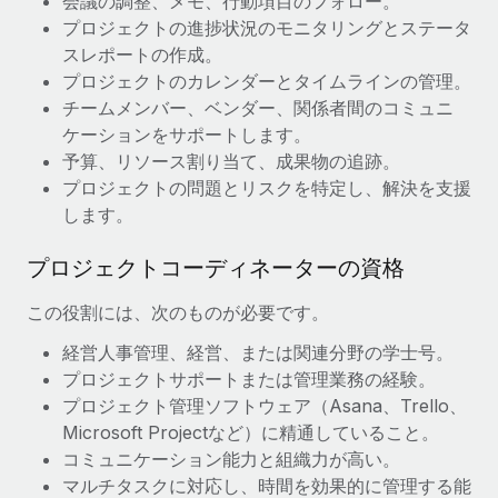
会議の調整、メモ、行動項目のフォロー。
プロジェクトの進捗状況のモニタリングとステータ
福利厚生
ブログ
スレポートの作成。
従業員の福利厚生を簡単に管理
プロジェクトのカレンダーとタイムラインの管理。
Remoteの製品アップデート：GustoとXeroの統合お
チームメンバー、ベンダー、関係者間のコミュニ
よびContractor Management Plus（契約社員管理
ケーションをサポートします。
プラス）
予算、リソース割り当て、成果物の追跡。
Remoteの使命は、世界のどこにいても、あらゆる規模の企業が
プロジェクトの問題とリスクを特定し、解決を支援
業務に最適な人材を採用し、管理し、給与を支給できるようにす
します。
ることです。この数週間で、新しい統合、機能、改良点をリリー
スしました。...
プロジェクトコーディネーターの資格
詳細を見る
この役割には、次のものが必要です。
経営人事管理、経営、または関連分野の学士号。
プロジェクトサポートまたは管理業務の経験。
給与詐欺：種類、事例、ビジネスを守る方法
プロジェクト管理ソフトウェア（Asana、Trello、
給与, 賃金は詐欺の特に魅力的な標的です。多額の資金がシステ
Microsoft Projectなど）に精通していること。
ム間で頻繁に移動しているためです。このため、自社のビジネス
コミュニケーション能力と組織力が高い。
を保護することは極めて重要です。...
マルチタスクに対応し、時間を効果的に管理する能