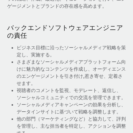
ゲージメントとブランドの存在感を高めます。
福利厚生
ブログ
従業員の福利厚生を簡単に管理
バックエンドソフトウェアエンジニア
Remoteの製品アップデート：GustoとXeroの統合お
よびContractor Management Plus（契約社員管理
の責任
プラス）
ビジネス目標に沿ったソーシャルメディア戦略を策
Remoteの使命は、世界のどこにいても、あらゆる規模の企業が
定し、実施する。
業務に最適な人材を採用し、管理し、給与を支給できるようにす
さまざまなソーシャルメディアプラットフォーム向
ることです。この数週間で、新しい統合、機能、改良点をリリー
けに魅力的なコンテンツを作成し、オーディエンス
スしました。...
のエンゲージメントを引き付け,惹き寄せ、定着さ
詳細を見る
せます。
視聴者のコメントを監視、モデレート、返信し、
ソーシャルコミュニティでの交流を管理できます。
給与詐欺：種類、事例、ビジネスを守る方法
ソーシャルメディアキャンペーンの効果を分析し、
データインサイトに基づいて戦略を調整します。
給与, 賃金は詐欺の特に魅力的な標的です。多額の資金がシステ
他の部門（マーケティングなど）と協力して、評判
ム間で頻繁に移動しているためです。このため、自社のビジネス
を管理し、主な担当者を特定し、アクションを調整
を保護することは極めて重要です。...