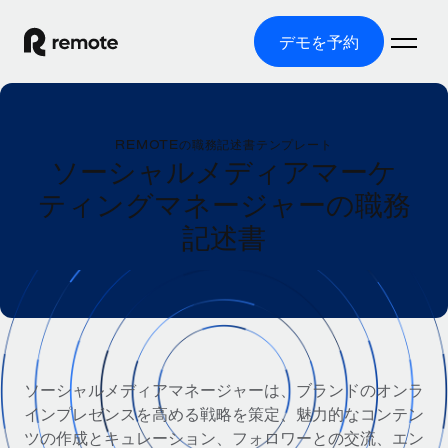
デモを予約
ホーム
REMOTEの職務記述書テンプレート
製品
ソーシャルメディアマーケ
ティングマネージャーの職務
ソリューション
グローバル雇用
記述書
グローバル給与処理
リソース
各国の制度に対応
コンプライアンス対応の給与処理を手軽に
国別ガイド
価格
ツールと計算ツール
Employer of Record（EOR）
/国別のグローバル雇用支援を検索する
グローバル展開をコストをかけずに実現
誤分類リスク判定ツール
米国州エクスプローラー
国別に従業員の誤分類リスクを確認する
Contractor of Record
米国の各州において採用プロセスを簡素化する
日本語
ソーシャルメディアマネージャーは、ブランドのオンラ
世界中の契約社員と法令を遵守して契約
従業員コスト計算ツール
インプレゼンスを高める戦略を策定、魅力的なコンテン
Remoteを他社と比較
各国の総従業員コストを計算する
契約社員管理
ツの作成とキュレーション、フォロワーとの交流、エン
English
他社と比較した、当社の強みを確認する