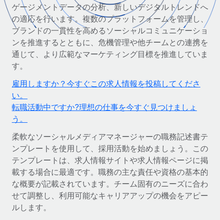
世界中の契約社員をオンボーディングし、管理
ゲージメントデータの分析、新しいデジタルトレンドへ
契約社員の報酬計算ツール
ログイン
の適応を行います。複数のプラットフォームを管理し、
Nederlands
グローバルな契約社員向けに、通貨オプションと支払スピー
PEO
成長の段階
ブランドの一貫性を高めるソーシャルコミュニケーショ
ドを確認する
複雑な雇用関連業務を外部委託
ンを推進するとともに、危機管理や他チームとの連携を
Français
スタートアップ
通じて、より広範なマーケティング目標を推進していま
成長中の企業向けのアジャイルなグローバルHR・給与処理ソ
REMOTEで学習
す。
Deutsch
リューション
インフラ
リサーチおよびガイド
雇用しますか？今すぐこの求人情報を投稿してくださ
Remote統合
ミッドマーケット
Español
い。
人事機能をワークフローにシームレスに統合する
活用事例
カスタマイズされた人事ソリューションでチームを拡大する
転職活動中ですか?理想の仕事を今すぐ見つけましょ
Italiano
プラットフォーム
う。
HR用語集
企業
チームのための人事の基本機能を内蔵
大企業向けのグローバルHR
柔軟なソーシャルメディアマネージャーの職務記述書テ
Português (Portugal)
チェックリストおよびテンプレート
ンプレートを使用して、採用活動を始めましょう。この
接続
新しい
テンプレートは、求人情報サイトや求人情報ページに掲
職務内容ライブラリ
日本語
当社のMCPを使用して、あらゆるAIツールをRemoteに接続
パートナーに登録
載する場合に最適です。職務の主な責任や資格の基本的
戦略的テクノロジーパートナー
ウェビナー
統合
な概要が記載されています。チーム固有のニーズに合わ
한국어
グローバルな人事機能を柔軟に自社プラットフォームへ統合
基本的なビジネスツールを活用して業務プロセスを効率化す
せて調整し、利用可能なキャリアアップの機会をアピー
イベント
る
ルします。
中文（简体）
パートナーとして登録
ニュースルーム