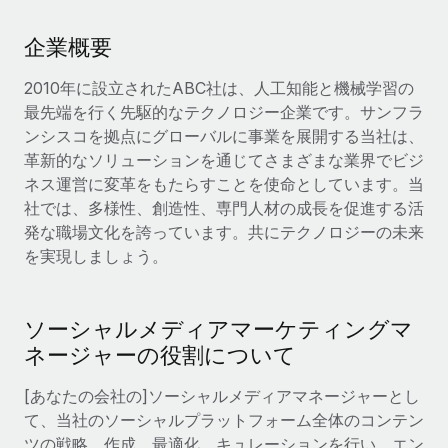
当社とのパートナーシップの可能性を検討する
サービス
給与・人材情報
企業概要
Remote Build
近日リリース予定
専門家に相談
統合とAI自動化に関するコンサルティング
情報センター
2010年に設立されたABC社は、人工知能と機械学習の
グローバル人事・コンプライアンスの専門サポート
最先端を行く先駆的なテクノロジー企業です。サンフラ
サポートを依頼する
ンシスコを拠点にグローバルに事業を展開する当社は、
バックグラウンドチェック
活用事例
革新的なソリューションを通じてさまざまな業界でビジ
候補者の選考プロセスをシンプルに
すべてのリソースを表示する
ネス運営に変革をもたらすことを使命としています。当
Compliance Watchtower
社では、多様性、創造性、専門人材の成長を促進する活
コンプライアンスリスクを先回りして対応
ブログ
発な職場文化を誇っています。共にテクノロジーの未来
を実現しましょう。
グローバル給与処理
デバイス管理
ITデバイスを世界規模で提供・管理
EORおよびPEO
ソーシャルメディアマーケティングマ
法人設立
契約社員管理
ネージャーの役割について
法令順守した法人をスピーディに設立
税務
[あなたの会社の]ソーシャルメディアマネージャーとし
移住・転勤
て、当社のソーシャルプラットフォーム全体のコンテン
ブログを読む
従業員の異動をスムーズに
ツの戦略、作成、最適化、キュレーションを行い、エン