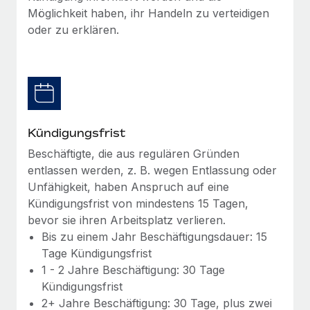
Management und Payroll
Niederlassungen
Möglichkeit haben, ihr Handeln zu verteidigen
Den Blog erkunden
oder zu erklären.
Reverse Tech auf einen Blick Das Gesundheits- und
Mobilität und Relocation
Wellness-Startup Reverse Tech hat das globale...
Mühelose Relocation von Mitarbeiter:innen
BLOG
Mehr erfahren
Benefits
Neues zu Remote-Produkten: Integration mit
Mühelose Verwaltung von Benefits
Gusto und Zero und Contractor Management
Plus
Kündigungsfrist
Auch im neuen Jahr wollen wir bei Remote Unternehmen
Beschäftigte, die aus regulären Gründen
aller Größen dabei unterstützen, die beste...
entlassen werden, z. B. wegen Entlassung oder
Unfähigkeit, haben Anspruch auf eine
Mehr erfahren
Kündigungsfrist von mindestens 15 Tagen,
bevor sie ihren Arbeitsplatz verlieren.
Bis zu einem Jahr Beschäftigungsdauer: 15
Wie Phiture 55 Mitarbeiter:innen in 19 Ländern
mit Remote verwaltet
Tage Kündigungsfrist
1 - 2 Jahre Beschäftigung: 30 Tage
Phiture ist der unumstrittene Marktführer im Bereich der
Kündigungsfrist
Wachstumsberatung für mobile Apps. Das...
2+ Jahre Beschäftigung: 30 Tage, plus zwei