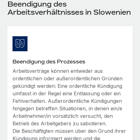
Events
Beendigung des
Tools
Partner werden
Arbeitsverhältnisses in Slowenien
Newsroom
Entdecke die Möglichkeiten einer Partnerschaft
DIENSTLEISTUNGEN
Informationen zu Gehältern und Qualifikationen
Remote Build
Demnächst verfügbar
Frag unsere Expert:innen
Beratung zu Integrationen und KI-Automatisierung
Insights Center
Hilfe von Expert:innen für globale HR & Compliance
Hol dir Unterstützung
Background-Checks
FALLSTUDIEN
Beendigung des Prozesses
Einfacheres Bewerber:innen-Screening
Alle Ressourcen anzeigen
Arbeitsverträge können entweder aus
So hat der KI-Vorreiter Weaviate sein Team mit
ordentlichen oder außerordentlichen Gründen
Remote um 120 % vergrößert
Compliance Watchtower
gekündigt werden: Eine ordentliche Kündigung
Lückenlose Compliance
BLOG
Weaviate auf einen Blick Weaviate entwickelt KI-basierte
umfasst in der Regel eine Entlassung oder ein
Open-Source-Infrastrukturen. Das...
Globale Payroll
Geräteverwaltung
Fehlverhalten. Außerordentliche Kündigungen
Globale Bereitstellung und Verfolgung von IT-
hingegen betreffen Situationen, in denen ein/e
Mehr erfahren
EOR und PEO
Geräten
Arbeitnehmer/in vorsätzlich versucht, den
Contractor Management
Betrieb des Arbeitgebers zu sabotieren.
Gründung von Niederlassungen
Die Beschäftigten müssen über den Grund ihrer
Strategische Partnerschaft zwischen
Steuern
Schnelle, rechtssichere Gründung von
Reverse Tech und Remote für Contractor
Kündigung informiert werden und die