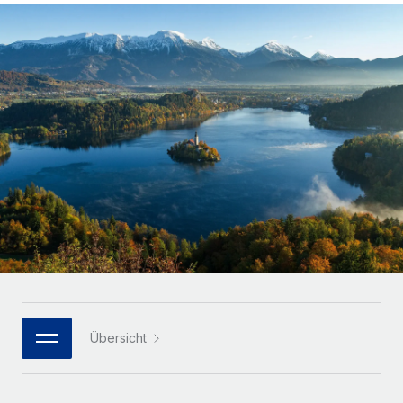
Globales Onboarding und Verwalten von
Gesamtbeschäftigungskosten
Anmelden
Freelancer:innen
Nederlands
WACHSTUMSPHASE
Honorarzahlungen berechnen
PEO
Français
Informationen zu möglichen Währungen und
Startups
Auslagern von komplexen HR-Aufgaben
Abwicklungsfristen für globale Freelancer:innen
Agile HR- und Payroll-Lösungen für wachsende
Deutsch
Unternehmen
INFRASTRUKTUR
LERNEN MIT REMOTE
Mittelstand
Español
Remote Embedded
Maßgeschneiderte HR-Lösungen, um Teams zu
Forschung und Leitfäden
Nahtlose Integration der HR in bestehende Abläufe
vergrößern
Italiano
Fallstudien
Plattform
Enterprise
Português (Portugal)
Integrierte HR-Kernfunktionen für dein Team
HR-Glossar
Globale HR für Konzerne und Großunternehmen
Verknüpfen
Neu
日本語
Checklisten und Vorlagen
Verknüpfung beliebiger KI-Tools mit Remote über unser
PARTNER WERDEN
Bibliothek für Stellenbeschreibungen
한국어
MCP
Übersicht
Strategische Technologiepartner
Webinare
Integrationen
Flexible Einbettung von Global-HR-Funktionen in deine
中文（简体）
Plattform
Prozessoptimierung mit unverzichtbaren Business-