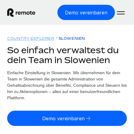
Demo vereinbaren
Startseite
COUNTRY EXPLORER
SLOWENIEN
Produkte
So einfach verwaltest du
dein Team in Slowenien
Lösungen
WELTWEITE BESCHÄFTIGUNG
Globale Payroll
Einfache Einstellung in Slowenien. Wir übernehmen für dein
Ressourcen
WELTWEITE ABDECKUNG
Einfache, rechtssicher Payroll
Team in Slowenien die gesamte Administration von
Country Explorer
Gehaltsabrechnung über Benefits, Compliance und Steuern bis
Preise
TOOLS UND RECHNER
Employer of Record
hin zu Aktienoptionen – alles auf einer benutzerfreundlichen
Länderspezifische Unterstützung bei der Einstellung
Weltweites Wachstum ohne Kosten für Niederlassungen
Plattform.
Scheinselbstständigkeitsrisiko berechnen
Explorer für US-Bundesstaaten
Länderspezifische Einschätzung des
Contractor of Record
Einfache Einstellung in allen US-Bundesstaaten
Scheinselbstständigkeitsrisikos
English (United States)
Rechtssichere, weltweite Arbeit mit Freelancer:innen
Demo vereinbaren
Remote im Vergleich
Personalkostenrechner
Contractor Management
English
Vergleiche mit unseren Mitbewerbern
Länderspezifische Berechnung der