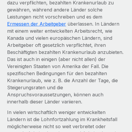
dazu verpflichten, bezahlten Krankenurlaub zu
Management und Payroll
Niederlassungen
Den Blog erkunden
gewähren, während andere Länder solche
Reverse Tech auf einen Blick Das Gesundheits- und
Leistungen nicht vorschreiben und es dem
Mobilität und Relocation
Wellness-Startup Reverse Tech hat das globale...
Ermessen der Arbeitgeber
überlassen. In Ländern
Mühelose Relocation von Mitarbeiter:innen
BLOG
mit einem weiter entwickelten Arbeitsrecht, wie
Mehr erfahren
Benefits
Kanada und vielen europäischen Ländern, sind
Neues zu Remote-Produkten: Integration mit
Mühelose Verwaltung von Benefits
Arbeitgeber oft gesetzlich verpflichtet, ihren
Gusto und Zero und Contractor Management
Beschäftigten bezahlten Krankenurlaub anzubieten.
Plus
Das ist auch in einigen (aber nicht allen) der
Auch im neuen Jahr wollen wir bei Remote Unternehmen
Vereinigten Staaten von Amerika der Fall. Die
aller Größen dabei unterstützen, die beste...
spezifischen Bedingungen für den bezahlten
Krankenurlaub, wie z. B. die Anzahl der Tage, die
Mehr erfahren
Steigerungsraten und die
Anspruchsvoraussetzungen, können auch
innerhalb dieser Länder variieren.
Wie Phiture 55 Mitarbeiter:innen in 19 Ländern
mit Remote verwaltet
In vielen wirtschaftlich weniger entwickelten
Phiture ist der unumstrittene Marktführer im Bereich der
Ländern ist die Lohnfortzahlung im Krankheitsfall
Wachstumsberatung für mobile Apps. Das...
möglicherweise nicht so weit verbreitet oder