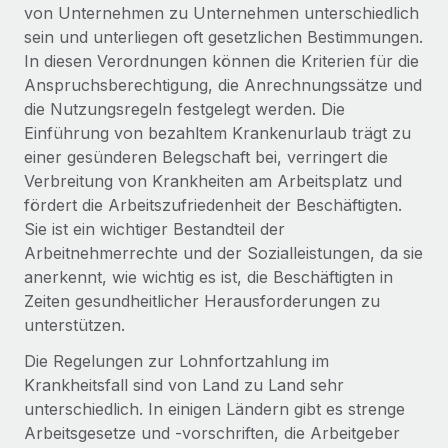
Events
von Unternehmen zu Unternehmen unterschiedlich
Tools
Partner werden
sein und unterliegen oft gesetzlichen Bestimmungen.
Newsroom
Entdecke die Möglichkeiten einer Partnerschaft
In diesen Verordnungen können die Kriterien für die
DIENSTLEISTUNGEN
Anspruchsberechtigung, die Anrechnungssätze und
Informationen zu Gehältern und Qualifikationen
Remote Build
Demnächst verfügbar
die Nutzungsregeln festgelegt werden. Die
Frag unsere Expert:innen
Beratung zu Integrationen und KI-Automatisierung
Insights Center
Einführung von bezahltem Krankenurlaub trägt zu
Hilfe von Expert:innen für globale HR & Compliance
einer gesünderen Belegschaft bei, verringert die
Hol dir Unterstützung
Verbreitung von Krankheiten am Arbeitsplatz und
Background-Checks
FALLSTUDIEN
fördert die Arbeitszufriedenheit der Beschäftigten.
Einfacheres Bewerber:innen-Screening
Alle Ressourcen anzeigen
Sie ist ein wichtiger Bestandteil der
So hat der KI-Vorreiter Weaviate sein Team mit
Remote um 120 % vergrößert
Arbeitnehmerrechte und der Sozialleistungen, da sie
Compliance Watchtower
anerkennt, wie wichtig es ist, die Beschäftigten in
Lückenlose Compliance
BLOG
Weaviate auf einen Blick Weaviate entwickelt KI-basierte
Zeiten gesundheitlicher Herausforderungen zu
Open-Source-Infrastrukturen. Das...
Globale Payroll
Geräteverwaltung
unterstützen.
Globale Bereitstellung und Verfolgung von IT-
Mehr erfahren
EOR und PEO
Die Regelungen zur Lohnfortzahlung im
Geräten
Krankheitsfall sind von Land zu Land sehr
Contractor Management
unterschiedlich. In einigen Ländern gibt es strenge
Gründung von Niederlassungen
Strategische Partnerschaft zwischen
Arbeitsgesetze und -vorschriften, die Arbeitgeber
Steuern
Schnelle, rechtssichere Gründung von
Reverse Tech und Remote für Contractor