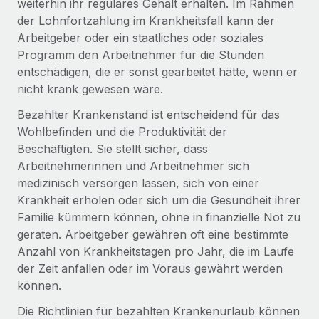
weiterhin ihr reguläres Gehalt erhalten. Im Rahmen
Globales Onboarding und Verwalten von
Gesamtbeschäftigungskosten
der Lohnfortzahlung im Krankheitsfall kann der
Anmelden
Freelancer:innen
Nederlands
Arbeitgeber oder ein staatliches oder soziales
WACHSTUMSPHASE
Honorarzahlungen berechnen
PEO
Programm den Arbeitnehmer für die Stunden
Français
Informationen zu möglichen Währungen und
Startups
Auslagern von komplexen HR-Aufgaben
entschädigen, die er sonst gearbeitet hätte, wenn er
Abwicklungsfristen für globale Freelancer:innen
Agile HR- und Payroll-Lösungen für wachsende
nicht krank gewesen wäre.
Deutsch
Unternehmen
Bezahlter Krankenstand ist entscheidend für das
INFRASTRUKTUR
LERNEN MIT REMOTE
Mittelstand
Español
Wohlbefinden und die Produktivität der
Remote Embedded
Maßgeschneiderte HR-Lösungen, um Teams zu
Beschäftigten. Sie stellt sicher, dass
Forschung und Leitfäden
Nahtlose Integration der HR in bestehende Abläufe
vergrößern
Italiano
Arbeitnehmerinnen und Arbeitnehmer sich
Fallstudien
medizinisch versorgen lassen, sich von einer
Plattform
Enterprise
Português (Portugal)
Krankheit erholen oder sich um die Gesundheit ihrer
Integrierte HR-Kernfunktionen für dein Team
HR-Glossar
Globale HR für Konzerne und Großunternehmen
Familie kümmern können, ohne in finanzielle Not zu
Verknüpfen
Neu
日本語
geraten. Arbeitgeber gewähren oft eine bestimmte
Checklisten und Vorlagen
Verknüpfung beliebiger KI-Tools mit Remote über unser
Anzahl von Krankheitstagen pro Jahr, die im Laufe
PARTNER WERDEN
Bibliothek für Stellenbeschreibungen
한국어
MCP
der Zeit anfallen oder im Voraus gewährt werden
Strategische Technologiepartner
können.
Webinare
Integrationen
Flexible Einbettung von Global-HR-Funktionen in deine
中文（简体）
Die Richtlinien für bezahlten Krankenurlaub können
Plattform
Prozessoptimierung mit unverzichtbaren Business-