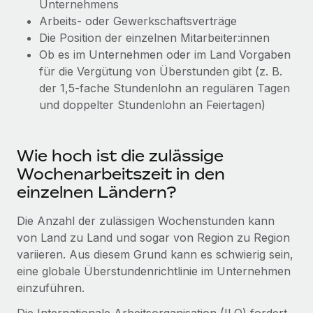
Unternehmens
Events
Tools
Arbeits- oder Gewerkschaftsverträge
Partner werden
Newsroom
Die Position der einzelnen Mitarbeiter:innen
Entdecke die Möglichkeiten einer Partnerschaft
Ob es im Unternehmen oder im Land Vorgaben
DIENSTLEISTUNGEN
Informationen zu Gehältern und Qualifikationen
Remote Build
Demnächst verfügbar
für die Vergütung von Überstunden gibt (z. B.
Frag unsere Expert:innen
Beratung zu Integrationen und KI-Automatisierung
der 1,5-fache Stundenlohn an regulären Tagen
Insights Center
Hilfe von Expert:innen für globale HR & Compliance
und doppelter Stundenlohn an Feiertagen)
Hol dir Unterstützung
Background-Checks
FALLSTUDIEN
Einfacheres Bewerber:innen-Screening
Alle Ressourcen anzeigen
Wie hoch ist die zulässige
So hat der KI-Vorreiter Weaviate sein Team mit
Wochenarbeitszeit in den
Remote um 120 % vergrößert
Compliance Watchtower
einzelnen Ländern?
Lückenlose Compliance
BLOG
Weaviate auf einen Blick Weaviate entwickelt KI-basierte
Open-Source-Infrastrukturen. Das...
Globale Payroll
Die Anzahl der zulässigen Wochenstunden kann
Geräteverwaltung
von Land zu Land und sogar von Region zu Region
Globale Bereitstellung und Verfolgung von IT-
Mehr erfahren
EOR und PEO
variieren. Aus diesem Grund kann es schwierig sein,
Geräten
eine globale Überstundenrichtlinie im Unternehmen
Contractor Management
einzuführen.
Gründung von Niederlassungen
Strategische Partnerschaft zwischen
Steuern
Schnelle, rechtssichere Gründung von
Reverse Tech und Remote für Contractor