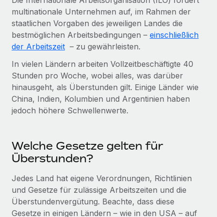
Die Internationale Arbeitsorganisation (ILO) fordert
Management und Payroll
Niederlassungen
multinationale Unternehmen auf, im Rahmen der
Den Blog erkunden
Reverse Tech auf einen Blick Das Gesundheits- und
staatlichen Vorgaben des jeweiligen Landes die
Mobilität und Relocation
Wellness-Startup Reverse Tech hat das globale...
bestmöglichen Arbeitsbedingungen –
einschließlich
Mühelose Relocation von Mitarbeiter:innen
BLOG
der Arbeitszeit
– zu gewährleisten.
Mehr erfahren
Benefits
In vielen Ländern arbeiten Vollzeitbeschäftigte 40
Neues zu Remote-Produkten: Integration mit
Mühelose Verwaltung von Benefits
Stunden pro Woche, wobei alles, was darüber
Gusto und Zero und Contractor Management
Plus
hinausgeht, als Überstunden gilt. Einige Länder wie
China, Indien, Kolumbien und Argentinien haben
Auch im neuen Jahr wollen wir bei Remote Unternehmen
jedoch höhere Schwellenwerte.
aller Größen dabei unterstützen, die beste...
Mehr erfahren
Welche Gesetze gelten für
Überstunden?
Wie Phiture 55 Mitarbeiter:innen in 19 Ländern
mit Remote verwaltet
Jedes Land hat eigene Verordnungen, Richtlinien
und Gesetze für zulässige Arbeitszeiten und die
Phiture ist der unumstrittene Marktführer im Bereich der
Überstundenvergütung. Beachte, dass diese
Wachstumsberatung für mobile Apps. Das...
Gesetze in einigen Ländern – wie in den USA – auf