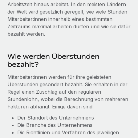
Globales Onboarding und Verwalten von
Arbeitszeit hinaus arbeitet. In den meisten Ländern
Gesamtbeschäftigungskosten
Anmelden
Freelancer:innen
der Welt wird gesetzlich geregelt, wie viele Stunden
Nederlands
WACHSTUMSPHASE
Mitarbeiter:innen innerhalb eines bestimmten
Honorarzahlungen berechnen
PEO
Zeitraums maximal arbeiten dürfen und wie sie dafür
Français
Informationen zu möglichen Währungen und
Startups
Auslagern von komplexen HR-Aufgaben
bezahlt werden.
Abwicklungsfristen für globale Freelancer:innen
Agile HR- und Payroll-Lösungen für wachsende
Deutsch
Unternehmen
INFRASTRUKTUR
LERNEN MIT REMOTE
Mittelstand
Wie werden Überstunden
Español
Remote Embedded
Maßgeschneiderte HR-Lösungen, um Teams zu
bezahlt?
Forschung und Leitfäden
Nahtlose Integration der HR in bestehende Abläufe
vergrößern
Italiano
Mitarbeiter:innen werden für ihre geleisteten
Fallstudien
Plattform
Enterprise
Überstunden gesondert bezahlt. Sie erhalten in der
Português (Portugal)
Integrierte HR-Kernfunktionen für dein Team
HR-Glossar
Globale HR für Konzerne und Großunternehmen
Regel einen Zuschlag auf den regulären
Stundenlohn, wobei die Berechnung von mehreren
Verknüpfen
Neu
日本語
Checklisten und Vorlagen
Faktoren abhängt. Einige davon sind:
Verknüpfung beliebiger KI-Tools mit Remote über unser
PARTNER WERDEN
Bibliothek für Stellenbeschreibungen
한국어
MCP
Der Standort des Unternehmens
Strategische Technologiepartner
Die Branche des Unternehmens
Webinare
Integrationen
Flexible Einbettung von Global-HR-Funktionen in deine
中文（简体）
Die Richtlinien und Verfahren des jeweiligen
Plattform
Prozessoptimierung mit unverzichtbaren Business-