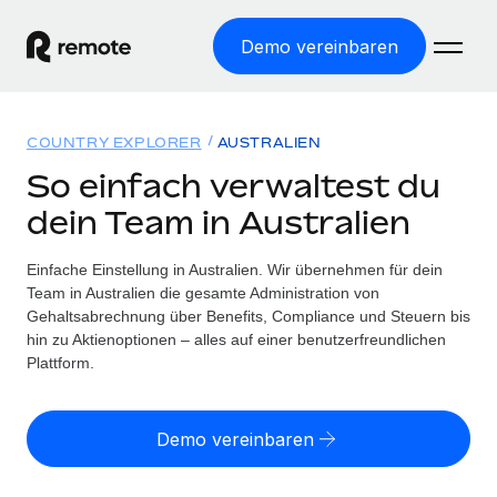
Demo vereinbaren
Startseite
COUNTRY EXPLORER
AUSTRALIEN
Produkte
So einfach verwaltest du
dein Team in Australien
Lösungen
WELTWEITE BESCHÄFTIGUNG
Globale Payroll
Einfache Einstellung in Australien. Wir übernehmen für dein
Ressourcen
WELTWEITE ABDECKUNG
Einfache, rechtssicher Payroll
Team in Australien die gesamte Administration von
Country Explorer
Gehaltsabrechnung über Benefits, Compliance und Steuern bis
Preise
TOOLS UND RECHNER
Employer of Record
hin zu Aktienoptionen – alles auf einer benutzerfreundlichen
Länderspezifische Unterstützung bei der Einstellung
Weltweites Wachstum ohne Kosten für Niederlassungen
Plattform.
Scheinselbstständigkeitsrisiko berechnen
Explorer für US-Bundesstaaten
Länderspezifische Einschätzung des
Contractor of Record
Einfache Einstellung in allen US-Bundesstaaten
Scheinselbstständigkeitsrisikos
English (United States)
Rechtssichere, weltweite Arbeit mit Freelancer:innen
Demo vereinbaren
Remote im Vergleich
Personalkostenrechner
Contractor Management
English
Vergleiche mit unseren Mitbewerbern
Länderspezifische Berechnung der