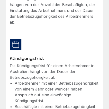
globalen Content-Agentur mit Remote
Niederlassungen
hängen von der Anzahl der Beschäftigten, der
Den Blog erkunden
Einstufung des Arbeitnehmers und der Dauer
Auf einen Blick Erfahre mehr über die unglaubliche
Mobilität und Relocation
der Betriebszugehörigkeit des Arbeitnehmers
Transformation einer weltweit erfolgreichen...
Mühelose Relocation von Mitarbeiter:innen
ab.
BLOG
Mehr erfahren
Benefits
Neues zu Remote-Produkten: Integration mit
Mühelose Verwaltung von Benefits
Gusto und Zero und Contractor Management
Plus
Auch im neuen Jahr wollen wir bei Remote Unternehmen
aller Größen dabei unterstützen, die beste...
Kündigungsfrist
Die Kündigungsfrist für einen Arbeitnehmer in
Mehr erfahren
Australien hängt von der Dauer der
Betriebszugehörigkeit ab.
Arbeitnehmer mit einer Betriebszugehörigkeit
Wie Phiture 55 Mitarbeiter:innen in 19 Ländern
mit Remote verwaltet
von einem Jahr oder weniger haben
Anspruch auf eine einwöchige
Phiture ist der unumstrittene Marktführer im Bereich der
Kündigungsfrist.
Wachstumsberatung für mobile Apps. Das...
Beschäftigte mit einer Betriebszugehörigkeit