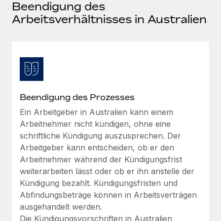
Events
Beendigung des
Tools
Partner werden
Arbeitsverhältnisses in Australien
Newsroom
Entdecke die Möglichkeiten einer Partnerschaft
DIENSTLEISTUNGEN
Informationen zu Gehältern und Qualifikationen
Remote Build
Demnächst verfügbar
Frag unsere Expert:innen
Beratung zu Integrationen und KI-Automatisierung
Insights Center
Hilfe von Expert:innen für globale HR & Compliance
Hol dir Unterstützung
Background-Checks
FALLSTUDIEN
Beendigung des Prozesses
Einfacheres Bewerber:innen-Screening
Alle Ressourcen anzeigen
Ein Arbeitgeber in Australien kann einem
So hat der KI-Vorreiter Weaviate sein Team mit
Arbeitnehmer nicht kündigen, ohne eine
Remote um 120 % vergrößert
Compliance Watchtower
schriftliche Kündigung auszusprechen. Der
Lückenlose Compliance
BLOG
Weaviate auf einen Blick Weaviate entwickelt KI-basierte
Arbeitgeber kann entscheiden, ob er den
Open-Source-Infrastrukturen. Das...
Globale Payroll
Geräteverwaltung
Arbeitnehmer während der Kündigungsfrist
Globale Bereitstellung und Verfolgung von IT-
weiterarbeiten lässt oder ob er ihn anstelle der
Mehr erfahren
EOR und PEO
Geräten
Kündigung bezahlt. Kündigungsfristen und
Contractor Management
Abfindungsbeträge können in Arbeitsverträgen
Gründung von Niederlassungen
ausgehandelt werden.
Revolution des Enterprise Contractor
Steuern
Schnelle, rechtssichere Gründung von
Managements – die Erfolgsgeschichte einer
Die Kündigungsvorschriften in Australien