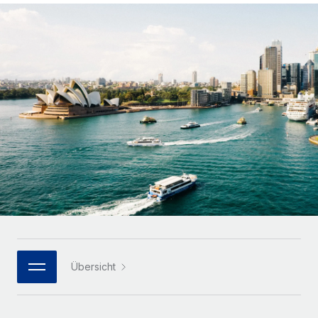
Globales Onboarding und Verwalten von
Gesamtbeschäftigungskosten
Anmelden
Freelancer:innen
Nederlands
WACHSTUMSPHASE
Honorarzahlungen berechnen
PEO
Français
Informationen zu möglichen Währungen und
Startups
Auslagern von komplexen HR-Aufgaben
Abwicklungsfristen für globale Freelancer:innen
Agile HR- und Payroll-Lösungen für wachsende
Deutsch
Unternehmen
INFRASTRUKTUR
LERNEN MIT REMOTE
Mittelstand
Español
Remote Embedded
Maßgeschneiderte HR-Lösungen, um Teams zu
Forschung und Leitfäden
Nahtlose Integration der HR in bestehende Abläufe
vergrößern
Italiano
Fallstudien
Plattform
Enterprise
Português (Portugal)
Integrierte HR-Kernfunktionen für dein Team
HR-Glossar
Globale HR für Konzerne und Großunternehmen
Verknüpfen
Neu
日本語
Checklisten und Vorlagen
Verknüpfung beliebiger KI-Tools mit Remote über unser
PARTNER WERDEN
Bibliothek für Stellenbeschreibungen
한국어
MCP
Übersicht
Strategische Technologiepartner
Webinare
Integrationen
Flexible Einbettung von Global-HR-Funktionen in deine
中文（简体）
Plattform
Prozessoptimierung mit unverzichtbaren Business-