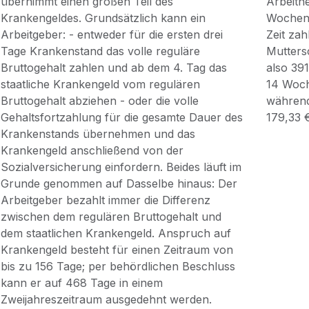
übernimmt einen großen Teil des
Arbeitn
Krankengeldes. Grundsätzlich kann ein
Wochen 
Arbeitgeber: - entweder für die ersten drei
Zeit zah
Tage Krankenstand das volle reguläre
Mutters
Bruttogehalt zahlen und ab dem 4. Tag das
also 39
staatliche Krankengeld vom regulären
14 Woch
Bruttogehalt abziehen - oder die volle
während
Gehaltsfortzahlung für die gesamte Dauer des
179,33 
Krankenstands übernehmen und das
Krankengeld anschließend von der
Sozialversicherung einfordern. Beides läuft im
Grunde genommen auf Dasselbe hinaus: Der
Arbeitgeber bezahlt immer die Differenz
zwischen dem regulären Bruttogehalt und
dem staatlichen Krankengeld. Anspruch auf
Krankengeld besteht für einen Zeitraum von
bis zu 156 Tage; per behördlichen Beschluss
kann er auf 468 Tage in einem
Zweijahreszeitraum ausgedehnt werden.