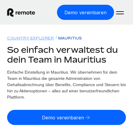
Demo vereinbaren
Startseite
COUNTRY EXPLORER
MAURITIUS
Produkte
So einfach verwaltest du
dein Team in Mauritius
Lösungen
WELTWEITE BESCHÄFTIGUNG
Globale Payroll
Einfache Einstellung in Mauritius. Wir übernehmen für dein
Ressourcen
WELTWEITE ABDECKUNG
Einfache, rechtssicher Payroll
Team in Mauritius die gesamte Administration von
Country Explorer
Gehaltsabrechnung über Benefits, Compliance und Steuern bis
Preise
TOOLS UND RECHNER
Employer of Record
hin zu Aktienoptionen – alles auf einer benutzerfreundlichen
Länderspezifische Unterstützung bei der Einstellung
Weltweites Wachstum ohne Kosten für Niederlassungen
Plattform.
Scheinselbstständigkeitsrisiko berechnen
Explorer für US-Bundesstaaten
Länderspezifische Einschätzung des
Contractor of Record
Einfache Einstellung in allen US-Bundesstaaten
Scheinselbstständigkeitsrisikos
English (United States)
Rechtssichere, weltweite Arbeit mit Freelancer:innen
Demo vereinbaren
Remote im Vergleich
Personalkostenrechner
Contractor Management
English
Vergleiche mit unseren Mitbewerbern
Länderspezifische Berechnung der