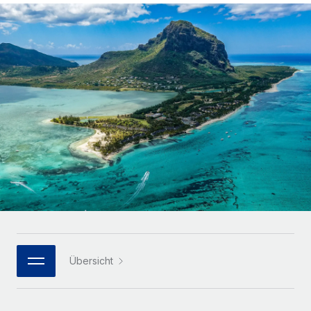
Globales Onboarding und Verwalten von
Gesamtbeschäftigungskosten
Anmelden
Freelancer:innen
Nederlands
WACHSTUMSPHASE
Honorarzahlungen berechnen
PEO
Français
Informationen zu möglichen Währungen und
Startups
Auslagern von komplexen HR-Aufgaben
Abwicklungsfristen für globale Freelancer:innen
Agile HR- und Payroll-Lösungen für wachsende
Deutsch
Unternehmen
INFRASTRUKTUR
LERNEN MIT REMOTE
Mittelstand
Español
Remote Embedded
Maßgeschneiderte HR-Lösungen, um Teams zu
Forschung und Leitfäden
Nahtlose Integration der HR in bestehende Abläufe
vergrößern
Italiano
Fallstudien
Plattform
Enterprise
Português (Portugal)
Integrierte HR-Kernfunktionen für dein Team
HR-Glossar
Globale HR für Konzerne und Großunternehmen
Verknüpfen
Neu
日本語
Checklisten und Vorlagen
Verknüpfung beliebiger KI-Tools mit Remote über unser
PARTNER WERDEN
Bibliothek für Stellenbeschreibungen
한국어
MCP
Übersicht
Strategische Technologiepartner
Webinare
Integrationen
Flexible Einbettung von Global-HR-Funktionen in deine
中文（简体）
Plattform
Prozessoptimierung mit unverzichtbaren Business-