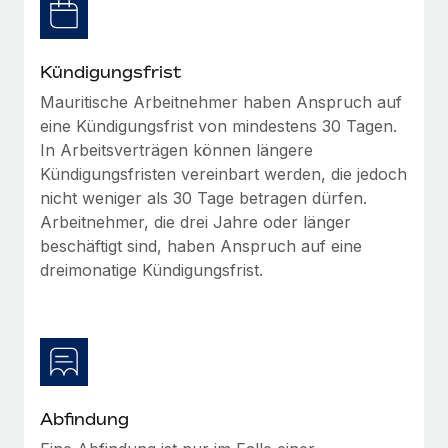
globalen Content-Agentur mit Remote
Niederlassungen
Den Blog erkunden
Auf einen Blick Erfahre mehr über die unglaubliche
Mobilität und Relocation
Transformation einer weltweit erfolgreichen...
Kündigungsfrist
Mühelose Relocation von Mitarbeiter:innen
BLOG
Mauritische Arbeitnehmer haben Anspruch auf
Mehr erfahren
Benefits
eine Kündigungsfrist von mindestens 30 Tagen.
Neues zu Remote-Produkten: Integration mit
In Arbeitsverträgen können längere
Mühelose Verwaltung von Benefits
Gusto und Zero und Contractor Management
Kündigungsfristen vereinbart werden, die jedoch
Plus
nicht weniger als 30 Tage betragen dürfen.
Auch im neuen Jahr wollen wir bei Remote Unternehmen
Arbeitnehmer, die drei Jahre oder länger
aller Größen dabei unterstützen, die beste...
beschäftigt sind, haben Anspruch auf eine
dreimonatige Kündigungsfrist.
Mehr erfahren
Wie Phiture 55 Mitarbeiter:innen in 19 Ländern
mit Remote verwaltet
Phiture ist der unumstrittene Marktführer im Bereich der
Abfindung
Wachstumsberatung für mobile Apps. Das...