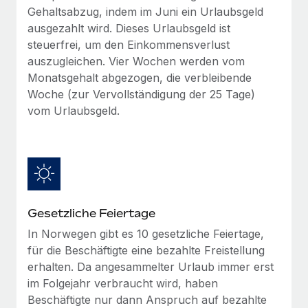
globalen Content-Agentur mit Remote
Niederlassungen
Gehaltsabzug, indem im Juni ein Urlaubsgeld
Den Blog erkunden
ausgezahlt wird. Dieses Urlaubsgeld ist
Auf einen Blick Erfahre mehr über die unglaubliche
Mobilität und Relocation
steuerfrei, um den Einkommensverlust
Transformation einer weltweit erfolgreichen...
Mühelose Relocation von Mitarbeiter:innen
auszugleichen. Vier Wochen werden vom
BLOG
Mehr erfahren
Monatsgehalt abgezogen, die verbleibende
Benefits
Woche (zur Vervollständigung der 25 Tage)
Neues zu Remote-Produkten: Integration mit
Mühelose Verwaltung von Benefits
Gusto und Zero und Contractor Management
vom Urlaubsgeld.
Plus
Auch im neuen Jahr wollen wir bei Remote Unternehmen
aller Größen dabei unterstützen, die beste...
Mehr erfahren
Gesetzliche Feiertage
In Norwegen gibt es 10 gesetzliche Feiertage,
Wie Phiture 55 Mitarbeiter:innen in 19 Ländern
für die Beschäftigte eine bezahlte Freistellung
mit Remote verwaltet
erhalten. Da angesammelter Urlaub immer erst
Phiture ist der unumstrittene Marktführer im Bereich der
im Folgejahr verbraucht wird, haben
Wachstumsberatung für mobile Apps. Das...
Beschäftigte nur dann Anspruch auf bezahlte