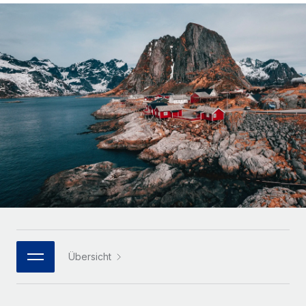
Globales Onboarding und Verwalten von
Gesamtbeschäftigungskosten
Anmelden
Freelancer:innen
Nederlands
WACHSTUMSPHASE
Honorarzahlungen berechnen
PEO
Français
Informationen zu möglichen Währungen und
Startups
Auslagern von komplexen HR-Aufgaben
Abwicklungsfristen für globale Freelancer:innen
Agile HR- und Payroll-Lösungen für wachsende
Deutsch
Unternehmen
INFRASTRUKTUR
LERNEN MIT REMOTE
Mittelstand
Español
Remote Embedded
Maßgeschneiderte HR-Lösungen, um Teams zu
Forschung und Leitfäden
Nahtlose Integration der HR in bestehende Abläufe
vergrößern
Italiano
Fallstudien
Plattform
Enterprise
Português (Portugal)
Integrierte HR-Kernfunktionen für dein Team
HR-Glossar
Globale HR für Konzerne und Großunternehmen
Verknüpfen
Neu
日本語
Checklisten und Vorlagen
Verknüpfung beliebiger KI-Tools mit Remote über unser
PARTNER WERDEN
Bibliothek für Stellenbeschreibungen
한국어
MCP
Übersicht
Strategische Technologiepartner
Webinare
Integrationen
Flexible Einbettung von Global-HR-Funktionen in deine
中文（简体）
Plattform
Prozessoptimierung mit unverzichtbaren Business-