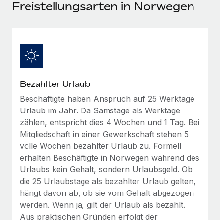
Events
Freistellungsarten in Norwegen
Tools
Partner werden
Newsroom
Entdecke die Möglichkeiten einer Partnerschaft
DIENSTLEISTUNGEN
Informationen zu Gehältern und Qualifikationen
Remote Build
Demnächst verfügbar
Frag unsere Expert:innen
Beratung zu Integrationen und KI-Automatisierung
Insights Center
Hilfe von Expert:innen für globale HR & Compliance
Bezahlter Urlaub
Hol dir Unterstützung
Background-Checks
FALLSTUDIEN
Beschäftigte haben Anspruch auf 25 Werktage
Einfacheres Bewerber:innen-Screening
Alle Ressourcen anzeigen
Urlaub im Jahr. Da Samstage als Werktage
So hat der KI-Vorreiter Weaviate sein Team mit
zählen, entspricht dies 4 Wochen und 1 Tag. Bei
Remote um 120 % vergrößert
Compliance Watchtower
Mitgliedschaft in einer Gewerkschaft stehen 5
Lückenlose Compliance
BLOG
Weaviate auf einen Blick Weaviate entwickelt KI-basierte
volle Wochen bezahlter Urlaub zu. Formell
Open-Source-Infrastrukturen. Das...
Globale Payroll
erhalten Beschäftigte in Norwegen während des
Geräteverwaltung
Urlaubs kein Gehalt, sondern Urlaubsgeld. Ob
Globale Bereitstellung und Verfolgung von IT-
Mehr erfahren
EOR und PEO
die 25 Urlaubstage als bezahlter Urlaub gelten,
Geräten
hängt davon ab, ob sie vom Gehalt abgezogen
Contractor Management
Gründung von Niederlassungen
werden. Wenn ja, gilt der Urlaub als bezahlt.
Revolution des Enterprise Contractor
Steuern
Schnelle, rechtssichere Gründung von
Managements – die Erfolgsgeschichte einer
Aus praktischen Gründen erfolgt der