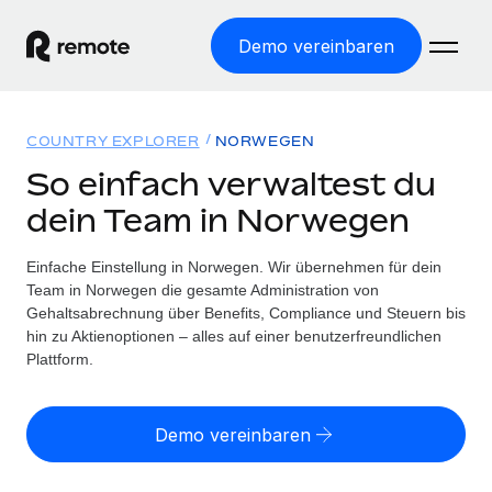
Demo vereinbaren
Startseite
COUNTRY EXPLORER
NORWEGEN
Produkte
So einfach verwaltest du
dein Team in Norwegen
Lösungen
WELTWEITE BESCHÄFTIGUNG
Globale Payroll
Einfache Einstellung in Norwegen. Wir übernehmen für dein
Ressourcen
WELTWEITE ABDECKUNG
Einfache, rechtssicher Payroll
Team in Norwegen die gesamte Administration von
Country Explorer
Gehaltsabrechnung über Benefits, Compliance und Steuern bis
Preise
TOOLS UND RECHNER
Employer of Record
hin zu Aktienoptionen – alles auf einer benutzerfreundlichen
Länderspezifische Unterstützung bei der Einstellung
Weltweites Wachstum ohne Kosten für Niederlassungen
Plattform.
Scheinselbstständigkeitsrisiko berechnen
Explorer für US-Bundesstaaten
Länderspezifische Einschätzung des
Contractor of Record
Einfache Einstellung in allen US-Bundesstaaten
Scheinselbstständigkeitsrisikos
English (United States)
Rechtssichere, weltweite Arbeit mit Freelancer:innen
Demo vereinbaren
Remote im Vergleich
Personalkostenrechner
Contractor Management
English
Vergleiche mit unseren Mitbewerbern
Länderspezifische Berechnung der