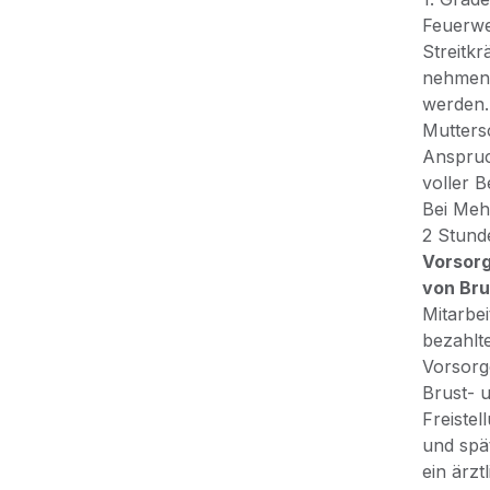
Feuerwe
Streitk
nehmen,
werden.
Mutters
Anspruc
voller B
Bei Meh
2 Stund
Vorsor
von Bru
Mitarbe
bezahlte
Vorsorg
Brust- 
Freiste
und spä
ein ärzt