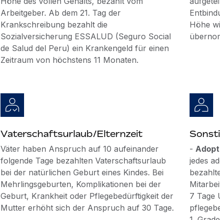
Höhe des vollen Gehalts, bezahlt vom
aufgetei
Arbeitgeber. Ab dem 21. Tag der
Entbind
Krankschreibung bezahlt die
Höhe wi
Sozialversicherung ESSALUD (Seguro Social
überno
de Salud del Peru) ein Krankengeld für einen
Zeitraum von höchstens 11 Monaten.
Vaterschaftsurlaub/Elternzeit
Sonsti
Väter haben Anspruch auf 10 aufeinander
-
Adopt
folgende Tage bezahlten Vaterschaftsurlaub
jedes a
bei der natürlichen Geburt eines Kindes. Bei
bezahlt
Mehrlingsgeburten, Komplikationen bei der
Mitarbe
Geburt, Krankheit oder Pflegebedürftigkeit der
7 Tage 
Mutter erhöht sich der Anspruch auf 30 Tage.
pflegeb
1. Grade