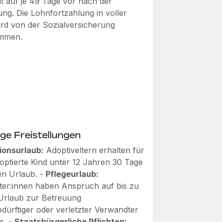
lt auf je 49 Tage vor nach der
ung. Die Lohnfortzahlung in voller
rd von der Sozialversicherung
mmen.
ge Freistellungen
ionsurlaub:
Adoptiveltern erhalten für
doptierte Kind unter 12 Jahren 30 Tage
en Urlaub. -
Pflegeurlaub:
iter:innen haben Anspruch auf bis zu
Urlaub zur Betreuung
edürftiger oder verletzter Verwandter
s. -
Staatsbürgerliche Pflichten: