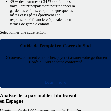
39 % des hommes et 34 % des femmes
travaillent principalement pour financer la
garde des enfants, ce qui indique que les
mères et les pères éprouvent une
responsabilité financière équivalente en
termes de garde d'enfants.
Sélectionner une autre région
Guide de l'emploi en Corée du Sud
Découvrez comment embaucher, payer et assurer votre gestion en
Corée du Sud en toute conformité
Learn more
Analyse de la parentalité et du travail
en Espagne
Menée auprès de 1 002 parents espagnols, l'enquête