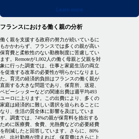
Learn more
フランスにおける働く親の分析
働く親を支援する政府の努力が続いているに
もかかわらず、フランスでは多くの親が高い
保育費と柔軟性のない勤務制度に苦慮してい
ます。Remoteが1,002人の働く母親と父親を対
象に行った調査では、仕事と家庭生活の両立
を促進する改革の必要性が明らかになりまし
た。育児の経済的負担はフランスの働く親が
直面する大きな問題であり、保育所、送迎、
ベビーシッターなどの関連出費は週平均493
ユーロに上ります。この出費により、多くの
家庭は経済的に難しい選択を迫られることに
なり、生活の質全体に影響を及ぼしていま
す。調査では、74%の親が保育料を捻出する
ために医療費、食費、光熱費などの必要経費
を削減したと回答しています。さらに、80%
が、出社勤務が増えれば、保育費はさらに上