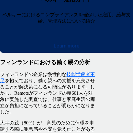
ベルギーにおけるコンプライアンスを確保した雇用、給与支
給、管理方法について紹介
Learn more
フィンランドにおける働く親の分析
フィンランドの企業は慢性的な
技能労働者不
足
を抱えており、働く親への支援を充実させ
ることが解決策になる可能性があります。し
かし、Remoteがフィンランドの親601人を対
象に実施した調査では、仕事と家庭生活の両
立が負担になっていることが明らかになりま
した。
大半の親（80%）が、育児のために休暇を申
請する際に罪悪感や不安を覚えたことがある