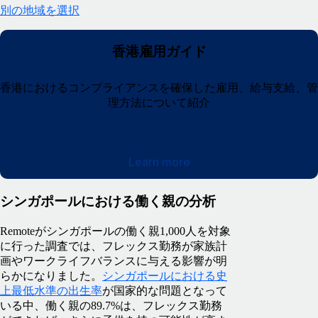
別の地域を選択
香港雇用ガイド
香港におけるコンプライアンスを確保した雇用、給与支給、管
理方法について紹介
Learn more
シンガポールにおける働く親の分析
Remoteがシンガポールの働く親1,000人を対象
に行った調査では、フレックス勤務が家族計
画やワークライフバランスに与える影響が明
らかになりました。
シンガポールにおける史
上最低水準の出生率
が国家的な問題となって
いる中、働く親の89.7%は、フレックス勤務