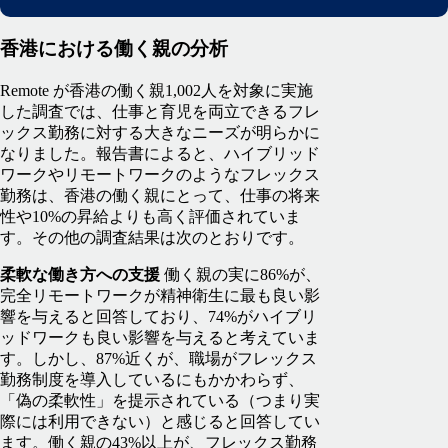
香港における働く親の分析
Remote が香港の働く親1,002人を対象に実施
した調査では、仕事と育児を両立できるフレ
ックス勤務に対する大きなニーズが明らかに
なりました。報告書によると、ハイブリッド
ワークやリモートワークのようなフレックス
勤務は、香港の働く親にとって、仕事の将来
性や10%の昇給よりも高く評価されていま
す。その他の調査結果は次のとおりです。
柔軟な働き方への支援
働く親の実に86%が、
完全リモートワークが精神衛生に最も良い影
響を与えると回答しており、74%がハイブリ
ッドワークも良い影響を与えると考えていま
す。しかし、87%近くが、職場がフレックス
勤務制度を導入しているにもかかわらず、
「偽の柔軟性」を提示されている（つまり実
際には利用できない）と感じると回答してい
ます。働く親の43%以上が、フレックス勤務