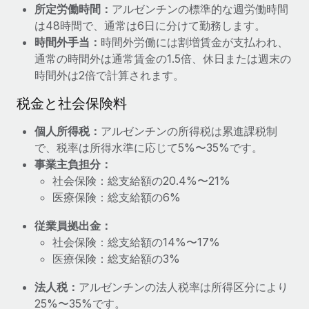
所定労働時間：
アルゼンチンの標準的な週労働時間
福利厚生
は48時間で、通常は6日に分けて勤務します。
ブログ
従業員の福利厚生を簡単に管理
時間外手当：
時間外労働には割増賃金が支払われ、
通常の時間外は通常賃金の1.5倍、休日または週末の
Remoteの製品アップデート：GustoとXeroの統合お
時間外は2倍で計算されます。
よびContractor Management Plus（契約社員管理
プラス）
税金と社会保険料
Remoteの使命は、世界のどこにいても、あらゆる規模の企業が
業務に最適な人材を採用し、管理し、給与を支給できるようにす
個人所得税：
アルゼンチンの所得税は累進課税制
ることです。この数週間で、新しい統合、機能、改良点をリリー
で、税率は所得水準に応じて5%〜35%です。
スしました。...
事業主負担分：
社会保険：総支給額の20.4%〜21%
詳細を見る
医療保険：総支給額の6%
従業員拠出金：
給与詐欺：種類、事例、ビジネスを守る方法
社会保険：総支給額の14%〜17%
医療保険：総支給額の3%
給与, 賃金は詐欺の特に魅力的な標的です。多額の資金がシステ
ム間で頻繁に移動しているためです。このため、自社のビジネス
法人税：
アルゼンチンの法人税率は所得区分により
を保護することは極めて重要です。...
25%〜35%です。