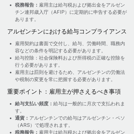
税務報告：
雇用主は給与税および拠出金をアルゼン
詳細を見る
チン連邦歳入庁（AFIP）に定期的に申告する必要が
あります。
アルゼンチンにおける給与コンプライアンス
雇用契約は書面で交付し、給与、労働時間、職務内
容などの条件を明記する必要があります。
給与控除：社会保険料および所得税の正確な控除を
行う必要があります。
雇用主は罰則を避けるため、アルゼンチンの労働法
や税制の変更を常に把握する必要があります。
重要ポイント：雇用主が押さえるべき事項
給与支払い頻度：
給与は一般的に月次で支払われま
す。
通貨：
アルゼンチンでの給与はアルゼンチン・ペソ
（ARS）で処理されます。
税務報告：
雇用主は給与税および拠出金をアルゼン