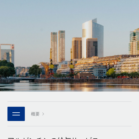
世界中の契約社員をオンボーディングし、管理
契約社員の報酬計算ツール
ログイン
Nederlands
グローバルな契約社員向けに、通貨オプションと支払スピー
PEO
成長の段階
ドを確認する
複雑な雇用関連業務を外部委託
Français
スタートアップ
成長中の企業向けのアジャイルなグローバルHR・給与処理ソ
REMOTEで学習
Deutsch
リューション
インフラ
リサーチおよびガイド
Remote統合
ミッドマーケット
Español
人事機能をワークフローにシームレスに統合する
活用事例
カスタマイズされた人事ソリューションでチームを拡大する
Italiano
プラットフォーム
HR用語集
企業
チームのための人事の基本機能を内蔵
大企業向けのグローバルHR
Português (Portugal)
チェックリストおよびテンプレート
接続
新しい
職務内容ライブラリ
日本語
当社のMCPを使用して、あらゆるAIツールをRemoteに接続
パートナーに登録
戦略的テクノロジーパートナー
ウェビナー
統合
概要
한국어
グローバルな人事機能を柔軟に自社プラットフォームへ統合
基本的なビジネスツールを活用して業務プロセスを効率化す
イベント
る
中文（简体）
パートナーとして登録
ニュースルーム