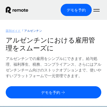
デモを予約
ホーム
国別ガイド
アルゼンチン
製品
アルゼンチンにおける雇用管
理をスムーズに
ソリューション
グローバル雇用
グローバル給与処理
アルゼンチンでの雇用をシンプルにできます。給与処
リソース
各国の制度に対応
コンプライアンス対応の給与処理を手軽に
理、福利厚生、税務、コンプライアンス、さらにはアル
国別ガイド
ゼンチンチーム向けのストックオプションまで、使いや
価格
ツールと計算ツール
Employer of Record（EOR）
/国別のグローバル雇用支援を検索する
すいプラットフォームで一元管理できます。
グローバル展開をコストをかけずに実現
誤分類リスク判定ツール
米国州エクスプローラー
国別に従業員の誤分類リスクを確認する
Contractor of Record
米国の各州において採用プロセスを簡素化する
日本語
デモを予約
世界中の契約社員と法令を遵守して契約
従業員コスト計算ツール
Remoteを他社と比較
各国の総従業員コストを計算する
契約社員管理
English
他社と比較した、当社の強みを確認する