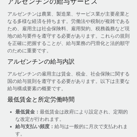
アルゼンチンの給与サービス
当社とのパートナーシップの可能性を検討する
サービス
給与・人材情報
アルゼンチンは農業、製造業、サービス業が主要産業と
Remote Build
近日リリース予定
なる多様な経済を持ちます。労働法や税制が複雑である
専門家に相談
統合とAI自動化に関するコンサルティング
情報センター
ため、雇用主は社会保険料、雇用契約、税務義務など現
グローバル人事・コンプライアンスの専門サポート
地の給与要件を遵守する必要があります。これらの規則
サポートを依頼する
バックグラウンドチェック
活用事例
を正確に把握することが、給与業務の円滑化と法的順守
候補者の選考プロセスをシンプルに
のために重要です。
すべてのリソースを表示する
アルゼンチンの給与内訳
Compliance Watchtower
コンプライアンスリスクを先回りして対応
ブログ
アルゼンチンの雇用主は賃金、税金、社会保険に関する
グローバル給与処理
国の給与規則を遵守する必要があります。以下は主要な
デバイス管理
給与構成要素の概要です。
ITデバイスを世界規模で提供・管理
EORおよびPEO
最低賃金と所定労働時間
法人設立
契約社員管理
最低賃金：
最低賃金は政府により設定され、定期的
法令順守した法人をスピーディに設立
税務
な改定が行われます。
移住・転勤
給与支払い頻度：
給与は一般的に月次で支払われま
ブログを読む
従業員の異動をスムーズに
す。