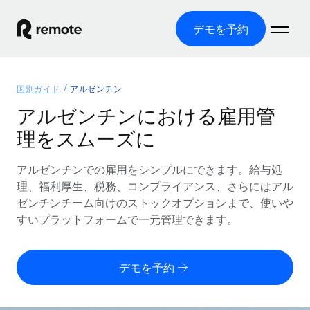
デモを予約
ホーム
国別ガイド
アルゼンチン
製品
アルゼンチンにおける雇用管
理をスムーズに
ソリューション
グローバル雇用
グローバル給与処理
アルゼンチンでの雇用をシンプルにできます。給与処
リソース
各国の制度に対応
コンプライアンス対応の給与処理を手軽に
理、福利厚生、税務、コンプライアンス、さらにはアル
国別ガイド
ゼンチンチーム向けのストックオプションまで、使いや
価格
ツールと計算ツール
Employer of Record（EOR）
/国別のグローバル雇用支援を検索する
すいプラットフォームで一元管理できます。
グローバル展開をコストをかけずに実現
誤分類リスク判定ツール
米国州エクスプローラー
国別に従業員の誤分類リスクを確認する
Contractor of Record
米国の各州において採用プロセスを簡素化する
日本語
デモを予約
世界中の契約社員と法令を遵守して契約
従業員コスト計算ツール
Remoteを他社と比較
各国の総従業員コストを計算する
契約社員管理
English
他社と比較した、当社の強みを確認する