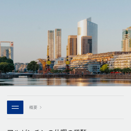
世界中の契約社員をオンボーディングし、管理
契約社員の報酬計算ツール
ログイン
Nederlands
グローバルな契約社員向けに、通貨オプションと支払スピー
PEO
成長の段階
ドを確認する
複雑な雇用関連業務を外部委託
Français
スタートアップ
成長中の企業向けのアジャイルなグローバルHR・給与処理ソ
REMOTEで学習
Deutsch
リューション
インフラ
リサーチおよびガイド
Remote統合
ミッドマーケット
Español
人事機能をワークフローにシームレスに統合する
活用事例
カスタマイズされた人事ソリューションでチームを拡大する
Italiano
プラットフォーム
HR用語集
企業
チームのための人事の基本機能を内蔵
大企業向けのグローバルHR
Português (Portugal)
チェックリストおよびテンプレート
接続
新しい
職務内容ライブラリ
日本語
当社のMCPを使用して、あらゆるAIツールをRemoteに接続
パートナーに登録
戦略的テクノロジーパートナー
ウェビナー
統合
概要
한국어
グローバルな人事機能を柔軟に自社プラットフォームへ統合
基本的なビジネスツールを活用して業務プロセスを効率化す
イベント
る
中文（简体）
パートナーとして登録
ニュースルーム