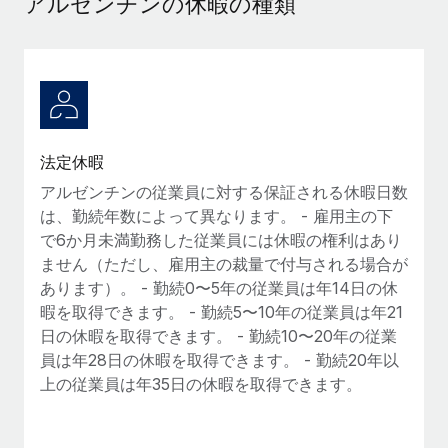
アルゼンチンの休暇の種類
当社とのパートナーシップの可能性を検討する
サービス
給与・人材情報
Remote Build
近日リリース予定
専門家に相談
統合とAI自動化に関するコンサルティング
情報センター
グローバル人事・コンプライアンスの専門サポート
サポートを依頼する
バックグラウンドチェック
活用事例
法定休暇
候補者の選考プロセスをシンプルに
すべてのリソースを表示する
Reverse Tech、契約社員管理と給与処理でRemote
アルゼンチンの従業員に対する保証される休暇日数
と戦略的提携
Compliance Watchtower
は、勤続年数によって異なります。 - 雇用主の下
コンプライアンスリスクを先回りして対応
ブログ
Reverse Techの概要 健康とウェルネスのスタートアップである
で6か月未満勤務した従業員には休暇の権利はあり
Reverse...
グローバル給与処理
ません（ただし、雇用主の裁量で付与される場合が
デバイス管理
あります）。 - 勤続0〜5年の従業員は年14日の休
ITデバイスを世界規模で提供・管理
詳細を見る
EORおよびPEO
暇を取得できます。 - 勤続5〜10年の従業員は年21
日の休暇を取得できます。 - 勤続10〜20年の従業
法人設立
契約社員管理
員は年28日の休暇を取得できます。 - 勤続20年以
法令順守した法人をスピーディに設立
AIのパイオニアであるWeaviateは、Remoteを使
上の従業員は年35日の休暇を取得できます。
税務
い、どのようにしてワークフォースを120%に増やした
移住・転勤
のか
ブログを読む
従業員の異動をスムーズに
Weaviateの概要...