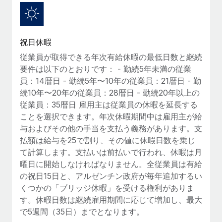
福利厚生
詳細を見る
ブログ
従業員の福利厚生を簡単に管理
祝日休暇
Remoteの製品アップデート：GustoとXeroの統合お
よびContractor Management Plus（契約社員管理
従業員が取得できる年次有給休暇の最低日数と継続
プラス）
要件は以下のとおりです： - 勤続5年未満の従業
員：14暦日 - 勤続5年〜10年の従業員：21暦日 - 勤
Remoteの使命は、世界のどこにいても、あらゆる規模の企業が
続10年〜20年の従業員：28暦日 - 勤続20年以上の
業務に最適な人材を採用し、管理し、給与を支給できるようにす
従業員：35暦日 雇用主は従業員の休暇を延長する
ることです。この数週間で、新しい統合、機能、改良点をリリー
ことを選択できます。年次休暇期間中は雇用主が給
スしました。...
与およびその他の手当を支払う義務があります。支
詳細を見る
払額は給与を25で割り、その値に休暇日数を乗じ
て計算します。支払いは前払いで行われ、休暇は月
曜日に開始しなければなりません。全従業員は有給
給与詐欺：種類、事例、ビジネスを守る方法
の祝日15日と、アルゼンチン政府が毎年追加するい
くつかの「ブリッジ休暇」を受ける権利がありま
給与, 賃金は詐欺の特に魅力的な標的です。多額の資金がシステ
す。休暇日数は継続雇用期間に応じて増加し、最大
ム間で頻繁に移動しているためです。このため、自社のビジネス
で5週間（35日）までとなります。
を保護することは極めて重要です。...