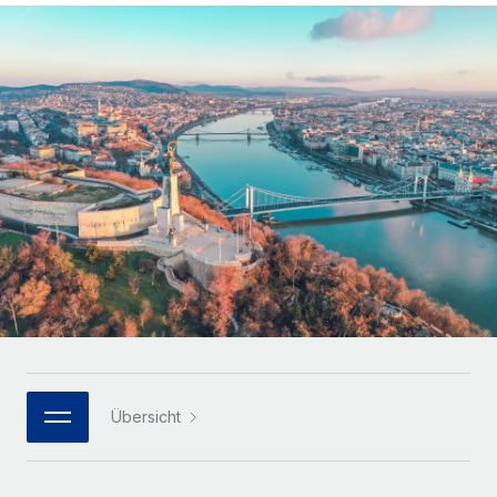
Globales Onboarding und Verwalten von
Gesamtbeschäftigungskosten
Anmelden
Freelancer:innen
Nederlands
WACHSTUMSPHASE
Honorarzahlungen berechnen
PEO
Français
Informationen zu möglichen Währungen und
Startups
Auslagern von komplexen HR-Aufgaben
Abwicklungsfristen für globale Freelancer:innen
Agile HR- und Payroll-Lösungen für wachsende
Deutsch
Unternehmen
INFRASTRUKTUR
LERNEN MIT REMOTE
Mittelstand
Español
Remote Embedded
Maßgeschneiderte HR-Lösungen, um Teams zu
Forschung und Leitfäden
Nahtlose Integration der HR in bestehende Abläufe
vergrößern
Italiano
Fallstudien
Plattform
Enterprise
Português (Portugal)
Integrierte HR-Kernfunktionen für dein Team
HR-Glossar
Globale HR für Konzerne und Großunternehmen
Verknüpfen
Neu
日本語
Checklisten und Vorlagen
Verknüpfung beliebiger KI-Tools mit Remote über unser
PARTNER WERDEN
Bibliothek für Stellenbeschreibungen
한국어
MCP
Übersicht
Strategische Technologiepartner
Webinare
Integrationen
Flexible Einbettung von Global-HR-Funktionen in deine
中文（简体）
Plattform
Prozessoptimierung mit unverzichtbaren Business-