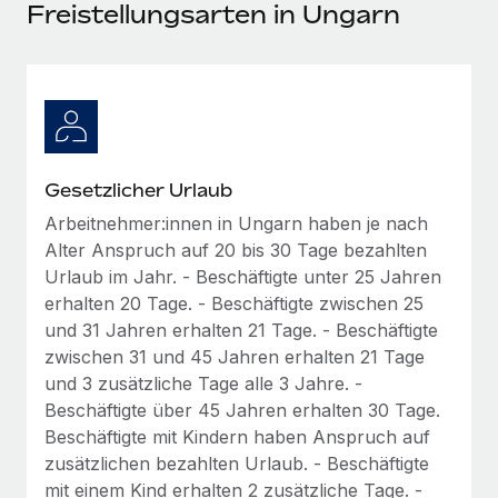
Events
Freistellungsarten in Ungarn
Tools
Partner werden
Newsroom
Entdecke die Möglichkeiten einer Partnerschaft
DIENSTLEISTUNGEN
Informationen zu Gehältern und Qualifikationen
Remote Build
Demnächst verfügbar
Frag unsere Expert:innen
Beratung zu Integrationen und KI-Automatisierung
Insights Center
Hilfe von Expert:innen für globale HR & Compliance
Gesetzlicher Urlaub
Hol dir Unterstützung
Background-Checks
FALLSTUDIEN
Arbeitnehmer:innen in Ungarn haben je nach
Einfacheres Bewerber:innen-Screening
Alle Ressourcen anzeigen
Alter Anspruch auf 20 bis 30 Tage bezahlten
So hat der KI-Vorreiter Weaviate sein Team mit
Urlaub im Jahr. - Beschäftigte unter 25 Jahren
Remote um 120 % vergrößert
Compliance Watchtower
erhalten 20 Tage. - Beschäftigte zwischen 25
Lückenlose Compliance
BLOG
Weaviate auf einen Blick Weaviate entwickelt KI-basierte
und 31 Jahren erhalten 21 Tage. - Beschäftigte
Open-Source-Infrastrukturen. Das...
Globale Payroll
zwischen 31 und 45 Jahren erhalten 21 Tage
Geräteverwaltung
und 3 zusätzliche Tage alle 3 Jahre. -
Globale Bereitstellung und Verfolgung von IT-
Mehr erfahren
EOR und PEO
Beschäftigte über 45 Jahren erhalten 30 Tage.
Geräten
Beschäftigte mit Kindern haben Anspruch auf
Contractor Management
Gründung von Niederlassungen
zusätzlichen bezahlten Urlaub. - Beschäftigte
Strategische Partnerschaft zwischen
Steuern
Schnelle, rechtssichere Gründung von
Reverse Tech und Remote für Contractor
mit einem Kind erhalten 2 zusätzliche Tage. -