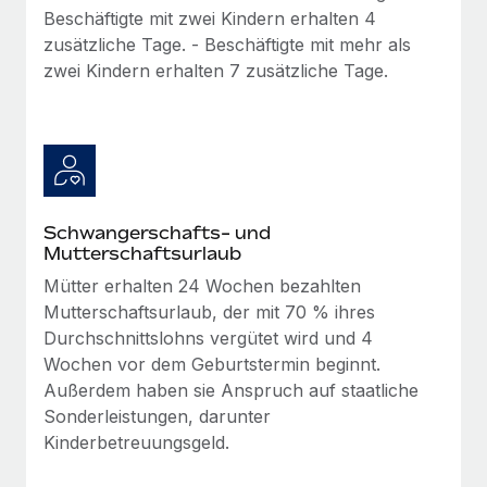
Management und Payroll
Niederlassungen
Beschäftigte mit zwei Kindern erhalten 4
Den Blog erkunden
zusätzliche Tage. - Beschäftigte mit mehr als
Reverse Tech auf einen Blick Das Gesundheits- und
Mobilität und Relocation
zwei Kindern erhalten 7 zusätzliche Tage.
Wellness-Startup Reverse Tech hat das globale...
Mühelose Relocation von Mitarbeiter:innen
BLOG
Mehr erfahren
Benefits
Neues zu Remote-Produkten: Integration mit
Mühelose Verwaltung von Benefits
Gusto und Zero und Contractor Management
Plus
Auch im neuen Jahr wollen wir bei Remote Unternehmen
Schwangerschafts- und
Mutterschaftsurlaub
aller Größen dabei unterstützen, die beste...
Mütter erhalten 24 Wochen bezahlten
Mehr erfahren
Mutterschaftsurlaub, der mit 70 % ihres
Durchschnittslohns vergütet wird und 4
Wochen vor dem Geburtstermin beginnt.
Wie Phiture 55 Mitarbeiter:innen in 19 Ländern
Außerdem haben sie Anspruch auf staatliche
mit Remote verwaltet
Sonderleistungen, darunter
Phiture ist der unumstrittene Marktführer im Bereich der
Kinderbetreuungsgeld.
Wachstumsberatung für mobile Apps. Das...