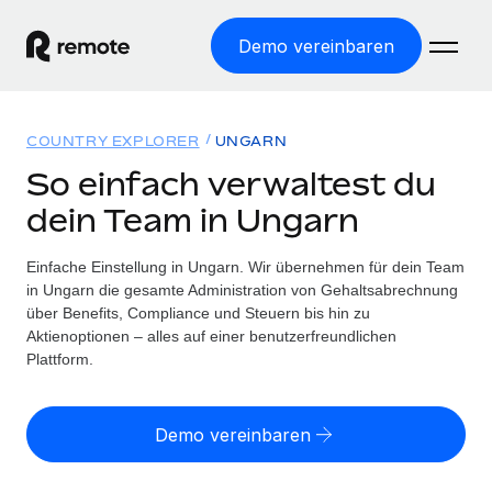
Demo vereinbaren
Startseite
COUNTRY EXPLORER
UNGARN
Produkte
So einfach verwaltest du
dein Team in Ungarn
Lösungen
WELTWEITE BESCHÄFTIGUNG
Globale Payroll
Einfache Einstellung in Ungarn. Wir übernehmen für dein Team
Ressourcen
WELTWEITE ABDECKUNG
Einfache, rechtssicher Payroll
in Ungarn die gesamte Administration von Gehaltsabrechnung
Country Explorer
über Benefits, Compliance und Steuern bis hin zu
Preise
TOOLS UND RECHNER
Employer of Record
Aktienoptionen – alles auf einer benutzerfreundlichen
Länderspezifische Unterstützung bei der Einstellung
Weltweites Wachstum ohne Kosten für Niederlassungen
Plattform.
Scheinselbstständigkeitsrisiko berechnen
Explorer für US-Bundesstaaten
Länderspezifische Einschätzung des
Contractor of Record
Einfache Einstellung in allen US-Bundesstaaten
Scheinselbstständigkeitsrisikos
English (United States)
Rechtssichere, weltweite Arbeit mit Freelancer:innen
Demo vereinbaren
Remote im Vergleich
Personalkostenrechner
Contractor Management
English
Vergleiche mit unseren Mitbewerbern
Länderspezifische Berechnung der