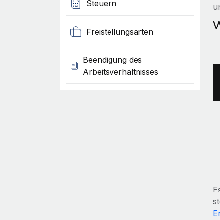
Steuern
u
W
Freistellungsarten
Beendigung des
Arbeitsverhältnisses
Es
s
E