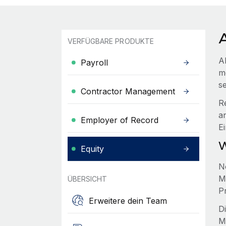
A
VERFÜGBARE PRODUKTE
A
Payroll
m
s
Contractor Management
R
a
Employer of Record
Ei
W
Equity
N
M
ÜBERSICHT
P
Erweitere dein Team
D
M