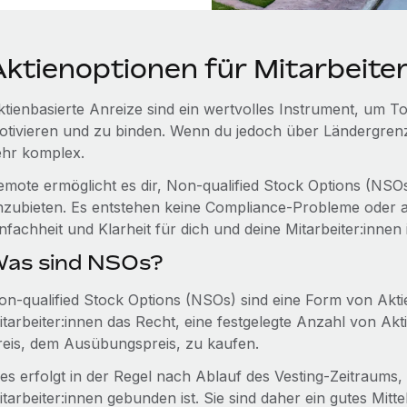
ktienoptionen für Mitarbeiter:
ktienbasierte Anreize sind ein wertvolles Instrument, um T
otivieren und zu binden. Wenn du jedoch über Ländergrenze
ehr komplex.
emote ermöglicht es dir, Non-qualified Stock Options (NSOs)
nzubieten. Es entstehen keine Compliance‑Probleme oder a
nfachheit und Klarheit für dich und deine Mitarbeiter:innen 
as sind NSOs?
on-qualified Stock Options (NSOs) sind eine Form von Akti
itarbeiter:innen das Recht, eine festgelegte Anzahl von A
reis, dem Ausübungspreis, zu kaufen.
ies erfolgt in der Regel nach Ablauf des Vesting‑Zeitraums,
itarbeiter:innen gebunden ist. Sie sind daher ein gutes Mitt