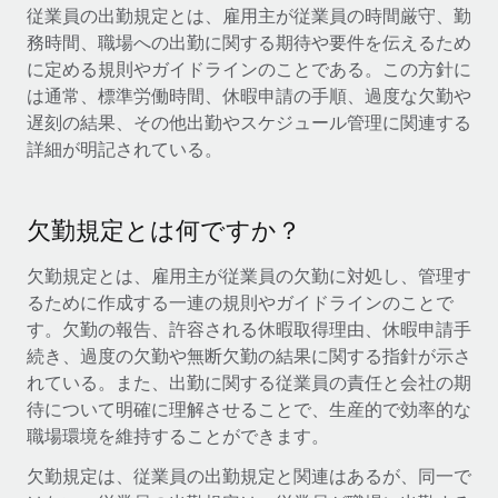
世界中の契約社員をオンボーディングし、管理
従業員の出勤規定とは、雇用主が従業員の時間厳守、勤
契約社員の報酬計算ツール
ログイン
務時間、職場への出勤に関する期待や要件を伝えるため
Nederlands
グローバルな契約社員向けに、通貨オプションと支払スピー
PEO
成長の段階
に定める規則やガイドラインのことである。この方針に
ドを確認する
複雑な雇用関連業務を外部委託
は通常、標準労働時間、休暇申請の手順、過度な欠勤や
Français
スタートアップ
遅刻の結果、その他出勤やスケジュール管理に関連する
成長中の企業向けのアジャイルなグローバルHR・給与処理ソ
REMOTEで学習
詳細が明記されている。
Deutsch
リューション
インフラ
リサーチおよびガイド
Remote統合
ミッドマーケット
Español
人事機能をワークフローにシームレスに統合する
活用事例
欠勤規定とは何ですか？
カスタマイズされた人事ソリューションでチームを拡大する
Italiano
プラットフォーム
HR用語集
企業
欠勤規定とは、雇用主が従業員の欠勤に対処し、管理す
チームのための人事の基本機能を内蔵
大企業向けのグローバルHR
るために作成する一連の規則やガイドラインのことで
Português (Portugal)
チェックリストおよびテンプレート
す。欠勤の報告、許容される休暇取得理由、休暇申請手
接続
新しい
続き、過度の欠勤や無断欠勤の結果に関する指針が示さ
職務内容ライブラリ
日本語
当社のMCPを使用して、あらゆるAIツールをRemoteに接続
パートナーに登録
れている。また、出勤に関する従業員の責任と会社の期
戦略的テクノロジーパートナー
ウェビナー
統合
待について明確に理解させることで、生産的で効率的な
한국어
グローバルな人事機能を柔軟に自社プラットフォームへ統合
職場環境を維持することができます。
基本的なビジネスツールを活用して業務プロセスを効率化す
イベント
る
中文（简体）
欠勤規定は、従業員の出勤規定と関連はあるが、同一で
パートナーとして登録
ニュースルーム