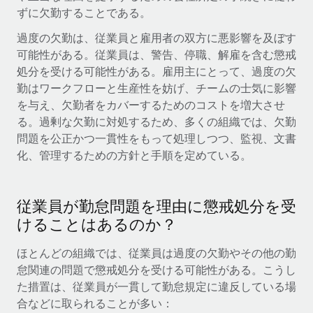
ずに欠勤することである。
福利厚生
ブログ
過度の欠勤は、従業員と雇用者の双方に悪影響を及ぼす
従業員の福利厚生を簡単に管理
可能性がある。従業員は、警告、停職、解雇を含む懲戒
Remoteの製品アップデート：GustoとXeroの統合お
処分を受ける可能性がある。雇用主にとって、過度の欠
よびContractor Management Plus（契約社員管理
勤はワークフローと生産性を妨げ、チームの士気に影響
プラス）
を与え、欠勤者をカバーするためのコストを増大させ
Remoteの使命は、世界のどこにいても、あらゆる規模の企業が
る。過剰な欠勤に対処するため、多くの組織では、欠勤
業務に最適な人材を採用し、管理し、給与を支給できるようにす
問題を公正かつ一貫性をもって処理しつつ、監視、文書
ることです。この数週間で、新しい統合、機能、改良点をリリー
化、管理するための方針と手順を定めている。
スしました。...
詳細を見る
従業員が勤怠問題を理由に懲戒処分を受
けることはあるのか？
給与詐欺：種類、事例、ビジネスを守る方法
ほとんどの組織では、従業員は過度の欠勤やその他の勤
給与, 賃金は詐欺の特に魅力的な標的です。多額の資金がシステ
怠関連の問題で懲戒処分を受ける可能性がある。こうし
ム間で頻繁に移動しているためです。このため、自社のビジネス
た措置は、従業員が一貫して勤怠規定に違反している場
を保護することは極めて重要です。...
合などに取られることが多い：