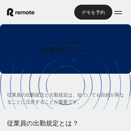
デモを予約
ホーム
グローバル人事用語集
製品
欠勤ポリシー
ソリューション
グローバル雇用
グローバル給与処理
リソース
各国の制度に対応
コンプライアンス対応の給与処理を手軽に
国別ガイド
価格
ツールと計算ツール
Employer of Record（EOR）
/国別のグローバル雇用支援を検索する
従業員の出勤規定と欠勤規定は、似ていても目的が異な
グローバル展開をコストをかけずに実現
誤分類リスク判定ツール
ることに注意することが重要です。
米国州エクスプローラー
国別に従業員の誤分類リスクを確認する
Contractor of Record
米国の各州において採用プロセスを簡素化する
日本語
世界中の契約社員と法令を遵守して契約
従業員コスト計算ツール
Remoteを他社と比較
従業員の出勤規定とは？
各国の総従業員コストを計算する
契約社員管理
English
他社と比較した、当社の強みを確認する