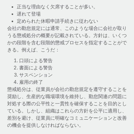
詳細を見る
正当な理由なく欠席することが多い。
遅れて登場
定められた休暇申請手続きに従わない
会社の勤怠規定には通常、このような場合に会社が取り
うる懲戒処分の概要が記載されている。方針は、いくつ
かの段階を含む段階的懲戒プロセスを指定することがで
きる。例えば、こうだ：
口頭による警告
書面による警告
サスペンション
雇用の終了
懲戒処分は、従業員が会社の勤怠規定を遵守することを
奨励し、生産的な職場環境を維持し、勤怠関連の問題に
対処する際の公平性と一貫性を確保することを目的とし
ている。しかし、組織はこれらの方針を公平に適用し、
差別を避け、従業員に明確なコミュニケーションと改善
の機会を提供しなければならない。