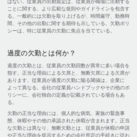
はない。従業員の出勤規定は、従業員が職場に出勤する
当社とのパートナーシップの可能性を検討する
ことに関する、より広範な規則やガイドラインを包含す
サービス
給与・人材情報
Remote Build
近日リリース予定
る。一般的には欠勤を取り上げるが、時間厳守、勤務時
専門家に相談
統合とAI自動化に関するコンサルティング
間、その他の出勤に関する期待も示している。欠勤ポリ
情報センター
グローバル人事・コンプライアンスの専門サポート
シーは、特に従業員の欠勤に焦点を当てている。
サポートを依頼する
バックグラウンドチェック
活用事例
候補者の選考プロセスをシンプルに
すべてのリソースを表示する
過度の欠勤とは何か？
Compliance Watchtower
過度の欠勤とは、従業員の欠勤回数が異常に多い場合を
コンプライアンスリスクを先回りして対応
ブログ
指す。正当な理由による欠席と、無断欠席による欠席が
あります。従業員が過度の欠勤に陥る閾値は、企業に
グローバル給与処理
デバイス管理
よって異なる。会社の従業員ハンドブックやその他のポ
ITデバイスを世界規模で提供・管理
EORおよびPEO
リシーに、会社独自の定義が記載されている場合もあ
る。
法人設立
契約社員管理
法令順守した法人をスピーディに設立
欠勤の正当な理由には、個人的な病気、家族の緊急事
税務
態、休暇やその他の承認された休暇が含まれます。正当
移住・転勤
な欠勤とは異なり、無断欠勤とは、従業員が休暇の申請
ブログを読む
従業員の異動をスムーズに
や正当な理由を提示するための会社所定の手続きに従わ