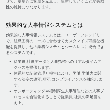
せて、定期的に制度を見直し、更新していくことが実効
当社とのパートナーシップの可能性を検討する
性の維持につながります。
サービス
給与・人材情報
Remote Build
近日リリース予定
専門家に相談
統合とAI自動化に関するコンサルティング
情報センター
グローバル人事・コンプライアンスの専門サポート
効果的な人事情報システムとは
サポートを依頼する
バックグラウンドチェック
活用事例
効果的な人事情報システムとは、ユーザーフレンドリー
候補者の選考プロセスをシンプルに
すべてのリソースを表示する
で、組織固有のニーズに合わせてカスタマイズ可能な機
能を提供し、他の業務システムとシームレスに統合でき
Compliance Watchtower
るシステムです。
コンプライアンスリスクを先回りして対応
ブログ
従業員,社員データと人事指標へのリアルタイムア
グローバル給与処理
デバイス管理
クセスを提供します。
ITデバイスを世界規模で提供・管理
体系的な記録管理と報告により、労働,労働力に関
EORおよびPEO
する法令の遵守,順守,コンプライアンスを強化しま
法人設立
契約社員管理
す。
法令順守した法人をスピーディに設立
オンボーディングや福利厚生人事管理などの人事プ
税務
ロセスを合理化することで従業員,社員の満足度を
移住・転勤
向上。
ブログを読む
従業員の異動をスムーズに