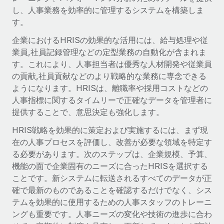
世界中の契約社員をオンボーディングし、管理
契約社員の報酬計算ツール
し、人事業務を効率的に管理するシステムを構築しま
ログイン
Nederlands
グローバルな契約社員向けに、通貨オプションと支払スピー
す。
PEO
成長の段階
ドを確認する
複雑な雇用関連業務を外部委託
企業におけるHRISの効果的な活用には、給与処理や従
Français
スタートアップ
業員,社員記録管理などの定型業務の自動化が含まれま
成長中の企業向けのアジャイルなグローバルHR・給与処理ソ
す。これにより、人事担当者は優秀な人材開発や従業員
REMOTEで学習
Deutsch
リューション
インフラ
の貢献,社員貢献などのより戦略的な業務に専念できる
リサーチおよびガイド
Remote統合
ようになります。HRISは、離職率や採用コストなどの
ミッドマーケット
Español
人事機能をワークフローにシームレスに統合する
人事指標に関するタイムリーで正確なデータを管理者に
活用事例
カスタマイズされた人事ソリューションでチームを拡大する
提供することで、意思決定も強化します。
Italiano
プラットフォーム
HR用語集
企業
HRIS戦略を効果的に策定および実施するには、まず現
チームのための人事の基本機能を内蔵
大企業向けのグローバルHR
Português (Portugal)
在の人事プロセスを評価し、改善が必要な領域を特定す
チェックリストおよびテンプレート
接続
新しい
る必要があります。次のステップは、企業規模、予算、
職務内容ライブラリ
日本語
当社のMCPを使用して、あらゆるAIツールをRemoteに接続
機能の面で企業固有のニーズに合ったHRISを選択する
パートナーに登録
ことです。新システムに転送されるすべてのデータが正
戦略的テクノロジーパートナー
ウェビナー
統合
한국어
確で最新のものであることを確認するだけでなく、シス
グローバルな人事機能を柔軟に自社プラットフォームへ統合
基本的なビジネスツールを活用して業務プロセスを効率化す
テムを効果的に使用するための人事スタッフのトレーニ
イベント
る
中文（简体）
ングも重要です。人事ニーズの変化や技術の進歩に合わ
パートナーとして登録
ニュースルーム