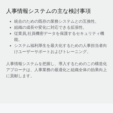
福利厚生
人事情報システムの主な検討事項
ブログ
従業員の福利厚生を簡単に管理
‌統合のための既存の業務システムとの互換性。
Remoteの製品アップデート：GustoとXeroの統合お
組織の成長や変化に対応できる拡張性。
よびContractor Management Plus（契約社員管理
プラス）
従業員,社員機密データを保護するセキュリティ機
能。
Remoteの使命は、世界のどこにいても、あらゆる規模の企業が
システム福利厚生を最大化するための人事担当者向
業務に最適な人材を採用し、管理し、給与を支給できるようにす
けユーザーサポートおよびトレーニング。
ることです。この数週間で、新しい統合、機能、改良点をリリー
スしました。...
人事情報システムを把握し、導入するためのこの構造化
詳細を見る
アプローチは、人事業務の最適化と組織全体の効果向上
に貢献します。
給与詐欺：種類、事例、ビジネスを守る方法
給与, 賃金は詐欺の特に魅力的な標的です。多額の資金がシステ
ム間で頻繁に移動しているためです。このため、自社のビジネス
を保護することは極めて重要です。...