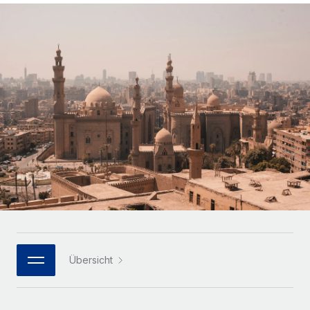
Globales Onboarding und Verwalten von
Gesamtbeschäftigungskosten
Anmelden
Freelancer:innen
Nederlands
WACHSTUMSPHASE
Honorarzahlungen berechnen
PEO
Français
Informationen zu möglichen Währungen und
Startups
Auslagern von komplexen HR-Aufgaben
Abwicklungsfristen für globale Freelancer:innen
Agile HR- und Payroll-Lösungen für wachsende
Deutsch
Unternehmen
INFRASTRUKTUR
LERNEN MIT REMOTE
Mittelstand
Español
Remote Embedded
Maßgeschneiderte HR-Lösungen, um Teams zu
Forschung und Leitfäden
Nahtlose Integration der HR in bestehende Abläufe
vergrößern
Italiano
Fallstudien
Plattform
Enterprise
Português (Portugal)
Integrierte HR-Kernfunktionen für dein Team
HR-Glossar
Globale HR für Konzerne und Großunternehmen
Verknüpfen
Neu
日本語
Checklisten und Vorlagen
Verknüpfung beliebiger KI-Tools mit Remote über unser
PARTNER WERDEN
Bibliothek für Stellenbeschreibungen
한국어
MCP
Übersicht
Strategische Technologiepartner
Webinare
Integrationen
Flexible Einbettung von Global-HR-Funktionen in deine
中文（简体）
Plattform
Prozessoptimierung mit unverzichtbaren Business-