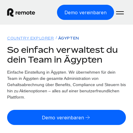
Demo vereinbaren
Startseite
COUNTRY EXPLORER
ÄGYPTEN
Produkte
So einfach verwaltest du
dein Team in Ägypten
Lösungen
WELTWEITE BESCHÄFTIGUNG
Globale Payroll
Einfache Einstellung in Ägypten. Wir übernehmen für dein
Ressourcen
WELTWEITE ABDECKUNG
Einfache, rechtssicher Payroll
Team in Ägypten die gesamte Administration von
Country Explorer
Gehaltsabrechnung über Benefits, Compliance und Steuern bis
Preise
TOOLS UND RECHNER
Employer of Record
hin zu Aktienoptionen – alles auf einer benutzerfreundlichen
Länderspezifische Unterstützung bei der Einstellung
Weltweites Wachstum ohne Kosten für Niederlassungen
Plattform.
Scheinselbstständigkeitsrisiko berechnen
Explorer für US-Bundesstaaten
Länderspezifische Einschätzung des
Contractor of Record
Einfache Einstellung in allen US-Bundesstaaten
Scheinselbstständigkeitsrisikos
English (United States)
Rechtssichere, weltweite Arbeit mit Freelancer:innen
Demo vereinbaren
Remote im Vergleich
Personalkostenrechner
Contractor Management
English
Vergleiche mit unseren Mitbewerbern
Länderspezifische Berechnung der