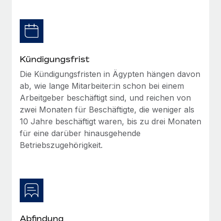
Management und Payroll
Niederlassungen
Den Blog erkunden
Reverse Tech auf einen Blick Das Gesundheits- und
Mobilität und Relocation
Wellness-Startup Reverse Tech hat das globale...
Mühelose Relocation von Mitarbeiter:innen
BLOG
Mehr erfahren
Kündigungsfrist
Benefits
Neues zu Remote-Produkten: Integration mit
Die Kündigungsfristen in Ägypten hängen davon
Mühelose Verwaltung von Benefits
Gusto und Zero und Contractor Management
ab, wie lange Mitarbeiter:in schon bei einem
Plus
Arbeitgeber beschäftigt sind, und reichen von
Auch im neuen Jahr wollen wir bei Remote Unternehmen
zwei Monaten für Beschäftigte, die weniger als
aller Größen dabei unterstützen, die beste...
10 Jahre beschäftigt waren, bis zu drei Monaten
für eine darüber hinausgehende
Mehr erfahren
Betriebszugehörigkeit.
Wie Phiture 55 Mitarbeiter:innen in 19 Ländern
mit Remote verwaltet
Phiture ist der unumstrittene Marktführer im Bereich der
Wachstumsberatung für mobile Apps. Das...
Abfindung