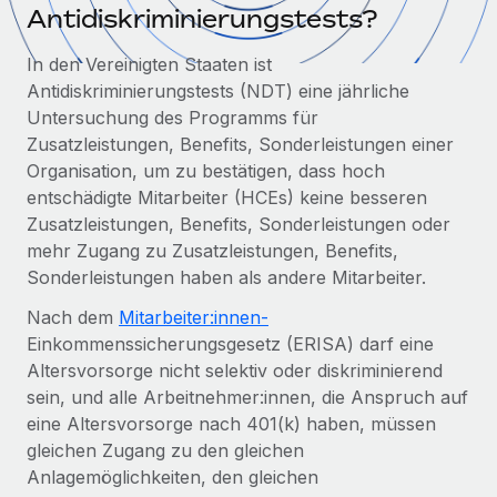
Globales Onboarding und Verwalten von
Antidiskriminierungstests?
Gesamtbeschäftigungskosten
Anmelden
Freelancer:innen
Nederlands
In den Vereinigten Staaten ist
WACHSTUMSPHASE
Honorarzahlungen berechnen
PEO
Antidiskriminierungstests (NDT) eine jährliche
Français
Informationen zu möglichen Währungen und
Startups
Auslagern von komplexen HR-Aufgaben
Untersuchung des Programms für
Abwicklungsfristen für globale Freelancer:innen
Agile HR- und Payroll-Lösungen für wachsende
Zusatzleistungen, Benefits, Sonderleistungen einer
Deutsch
Unternehmen
Organisation, um zu bestätigen, dass hoch
INFRASTRUKTUR
entschädigte Mitarbeiter (HCEs) keine besseren
LERNEN MIT REMOTE
Mittelstand
Español
Remote Embedded
Zusatzleistungen, Benefits, Sonderleistungen oder
Maßgeschneiderte HR-Lösungen, um Teams zu
Forschung und Leitfäden
Nahtlose Integration der HR in bestehende Abläufe
mehr Zugang zu Zusatzleistungen, Benefits,
vergrößern
Italiano
Sonderleistungen haben als andere Mitarbeiter.
Fallstudien
Plattform
Enterprise
Português (Portugal)
Nach dem
Integrierte HR-Kernfunktionen für dein Team
Mitarbeiter:innen-
HR-Glossar
Globale HR für Konzerne und Großunternehmen
Einkommenssicherungsgesetz (ERISA) darf eine
Verknüpfen
Neu
日本語
Checklisten und Vorlagen
Altersvorsorge nicht selektiv oder diskriminierend
Verknüpfung beliebiger KI-Tools mit Remote über unser
sein, und alle Arbeitnehmer:innen, die Anspruch auf
PARTNER WERDEN
Bibliothek für Stellenbeschreibungen
한국어
MCP
eine Altersvorsorge nach 401(k) haben, müssen
Strategische Technologiepartner
gleichen Zugang zu den gleichen
Webinare
Integrationen
Flexible Einbettung von Global-HR-Funktionen in deine
中文（简体）
Anlagemöglichkeiten, den gleichen
Plattform
Prozessoptimierung mit unverzichtbaren Business-