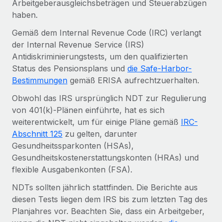
Arbeitgeberausgleichsbeträgen und Steuerabzügen
Events
Tools
haben.
Partner werden
Newsroom
Entdecke die Möglichkeiten einer Partnerschaft
Gemäß dem Internal Revenue Code (IRC) verlangt
DIENSTLEISTUNGEN
der Internal Revenue Service (IRS)
Informationen zu Gehältern und Qualifikationen
Remote Build
Demnächst verfügbar
Antidiskriminierungstests, um den qualifizierten
Frag unsere Expert:innen
Beratung zu Integrationen und KI-Automatisierung
Insights Center
Status des Pensionsplans und
die Safe-Harbor-
Hilfe von Expert:innen für globale HR & Compliance
Bestimmungen
gemäß ERISA aufrechtzuerhalten.
Hol dir Unterstützung
Background-Checks
FALLSTUDIEN
Obwohl das IRS ursprünglich NDT zur Regulierung
Einfacheres Bewerber:innen-Screening
Alle Ressourcen anzeigen
von 401(k)-Plänen einführte, hat es sich
So hat der KI-Vorreiter Weaviate sein Team mit
weiterentwickelt, um für einige Pläne gemäß
IRC-
Remote um 120 % vergrößert
Compliance Watchtower
Abschnitt 125
zu gelten, darunter
Lückenlose Compliance
BLOG
Weaviate auf einen Blick Weaviate entwickelt KI-basierte
Gesundheitssparkonten (HSAs),
Open-Source-Infrastrukturen. Das...
Globale Payroll
Gesundheitskostenerstattungskonten (HRAs) und
Geräteverwaltung
flexible Ausgabenkonten (FSA).
Globale Bereitstellung und Verfolgung von IT-
Mehr erfahren
EOR und PEO
Geräten
NDTs sollten jährlich stattfinden. Die Berichte aus
Contractor Management
diesen Tests liegen dem IRS bis zum letzten Tag des
Gründung von Niederlassungen
Strategische Partnerschaft zwischen
Planjahres vor. Beachten Sie, dass ein Arbeitgeber,
Steuern
Schnelle, rechtssichere Gründung von
Reverse Tech und Remote für Contractor