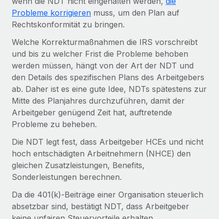
wenn die NDT nicht eingehalten werden,
die
Management und Payroll
Niederlassungen
Probleme korrigieren
muss, um den Plan auf
Den Blog erkunden
Reverse Tech auf einen Blick Das Gesundheits- und
Rechtskonformität zu bringen.
Mobilität und Relocation
Wellness-Startup Reverse Tech hat das globale...
Mühelose Relocation von Mitarbeiter:innen
Welche Korrekturmaßnahmen die IRS vorschreibt
BLOG
Mehr erfahren
und bis zu welcher Frist die Probleme behoben
Benefits
werden müssen, hängt von der Art der NDT und
Neues zu Remote-Produkten: Integration mit
Mühelose Verwaltung von Benefits
den Details des spezifischen Plans des Arbeitgebers
Gusto und Zero und Contractor Management
Plus
ab. Daher ist es eine gute Idee, NDTs spätestens zur
Mitte des Planjahres durchzuführen, damit der
Auch im neuen Jahr wollen wir bei Remote Unternehmen
Arbeitgeber genügend Zeit hat, auftretende
aller Größen dabei unterstützen, die beste...
Probleme zu beheben.
Mehr erfahren
Die NDT legt fest, dass Arbeitgeber HCEs und nicht
hoch entschädigten Arbeitnehmern (NHCE) den
gleichen Zusatzleistungen, Benefits,
Wie Phiture 55 Mitarbeiter:innen in 19 Ländern
Sonderleistungen berechnen.
mit Remote verwaltet
Da die 401(k)-Beiträge einer Organisation steuerlich
Phiture ist der unumstrittene Marktführer im Bereich der
absetzbar sind, bestätigt NDT, dass Arbeitgeber
Wachstumsberatung für mobile Apps. Das...
keine unfairen Steuervorteile erhalten.