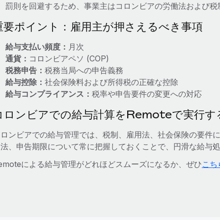
罰則を回避するため、事業主はコロンビアの労働法および税
重要ポイント：雇用主が押さえるべき事項
給与支払い頻度：
月次
通貨：
コロンビアペソ (COP)
税務申告：
税務当局への申告義務
給与控除：
社会保険料および所得税の正確な控除
給与コンプライアンス：
税率や申告要件の変更への対応
コロンビアでの給与計算をRemoteで実行す
コロンビアでの給与管理では、税制、雇用法、社会保険の要件
金法、申告期限について常に把握しておくことで、円滑な給与
emoteによる給与管理がどれほどスムーズになるか、ぜひ
こち