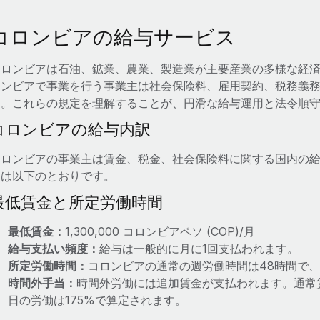
コロンビアの給与サービス
コロンビアは石油、鉱業、農業、製造業が主要産業の多様な経
ロンビアで事業を行う事業主は社会保険料、雇用契約、税務義
す。これらの規定を理解することが、円滑な給与運用と法令順
コロンビアの給与内訳
コロンビアの事業主は賃金、税金、社会保険料に関する国内の
目は以下のとおりです。
最低賃金と所定労働時間
最低賃金：
1,300,000 コロンビアペソ (COP)/月
給与支払い頻度：
給与は一般的に月に1回支払われます。
所定労働時間：
コロンビアの通常の週労働時間は48時間で、
時間外手当：
時間外労働には追加賃金が支払われます。通常賃
日の労働は175%で算定されます。