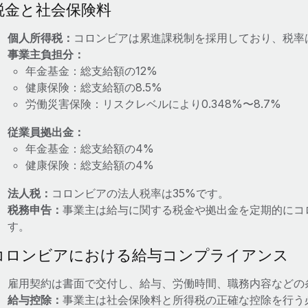
税金と社会保険料
個人所得税：
コロンビアは累進課税制を採用しており、税率は
事業主負担分：
年金基金：総支給額の12%
健康保険：総支給額の8.5%
労働災害保険：リスクレベルにより0.348%〜8.7%
従業員拠出金：
年金基金：総支給額の4%
健康保険：総支給額の4%
法人税：
コロンビアの法人税率は35%です。
税務申告：
事業主は給与に関する税金や拠出金を定期的にコ
す。
コロンビアにおける給与コンプライアンス
雇用契約は書面で交付し、給与、労働時間、職務内容などの
給与控除：
事業主は社会保険料と所得税の正確な控除を行う