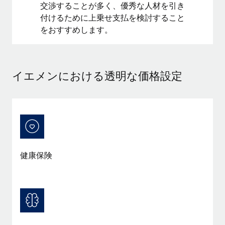
交渉することが多く、優秀な人材を引き
福利厚生
付けるために上乗せ支払を検討すること
ブログ
従業員の福利厚生を簡単に管理
をおすすめします。
Remoteの製品アップデート：GustoとXeroの統合お
よびContractor Management Plus（契約社員管理
プラス）
イエメンにおける透明な価格設定
Remoteの使命は、世界のどこにいても、あらゆる規模の企業が
業務に最適な人材を採用し、管理し、給与を支給できるようにす
ることです。この数週間で、新しい統合、機能、改良点をリリー
スしました。...
詳細を見る
健康保険
給与詐欺：種類、事例、ビジネスを守る方法
給与, 賃金は詐欺の特に魅力的な標的です。多額の資金がシステ
ム間で頻繁に移動しているためです。このため、自社のビジネス
を保護することは極めて重要です。...