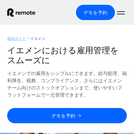
デモを予約
ホーム
国別ガイド
イエメン
製品
イエメンにおける雇用管理を
スムーズに
ソリューション
グローバル雇用
グローバル給与処理
イエメンでの雇用をシンプルにできます。給与処理、福
リソース
各国の制度に対応
コンプライアンス対応の給与処理を手軽に
利厚生、税務、コンプライアンス、さらにはイエメン
国別ガイド
チーム向けのストックオプションまで、使いやすいプ
価格
ツールと計算ツール
Employer of Record（EOR）
/国別のグローバル雇用支援を検索する
ラットフォームで一元管理できます。
グローバル展開をコストをかけずに実現
誤分類リスク判定ツール
米国州エクスプローラー
国別に従業員の誤分類リスクを確認する
Contractor of Record
米国の各州において採用プロセスを簡素化する
日本語
デモを予約
世界中の契約社員と法令を遵守して契約
従業員コスト計算ツール
Remoteを他社と比較
各国の総従業員コストを計算する
契約社員管理
English
他社と比較した、当社の強みを確認する