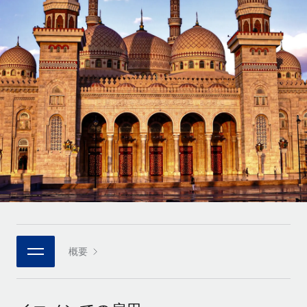
世界中の契約社員をオンボーディングし、管理
契約社員の報酬計算ツール
ログイン
Nederlands
グローバルな契約社員向けに、通貨オプションと支払スピー
PEO
成長の段階
ドを確認する
複雑な雇用関連業務を外部委託
Français
スタートアップ
成長中の企業向けのアジャイルなグローバルHR・給与処理ソ
REMOTEで学習
Deutsch
リューション
インフラ
リサーチおよびガイド
Remote統合
ミッドマーケット
Español
人事機能をワークフローにシームレスに統合する
活用事例
カスタマイズされた人事ソリューションでチームを拡大する
Italiano
プラットフォーム
HR用語集
企業
チームのための人事の基本機能を内蔵
大企業向けのグローバルHR
Português (Portugal)
チェックリストおよびテンプレート
接続
新しい
職務内容ライブラリ
日本語
当社のMCPを使用して、あらゆるAIツールをRemoteに接続
パートナーに登録
戦略的テクノロジーパートナー
ウェビナー
統合
概要
한국어
グローバルな人事機能を柔軟に自社プラットフォームへ統合
基本的なビジネスツールを活用して業務プロセスを効率化す
イベント
る
中文（简体）
パートナーとして登録
ニュースルーム