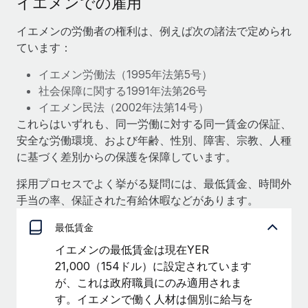
イエメンでの雇用
当社とのパートナーシップの可能性を検討する
サービス
給与・人材情報
イエメンの労働者の権利は、例えば次の諸法で定められ
Remote Build
近日リリース予定
ています：
専門家に相談
統合とAI自動化に関するコンサルティング
情報センター
グローバル人事・コンプライアンスの専門サポート
イエメン労働法（1995年法第5号）
サポートを依頼する
社会保障に関する1991年法第26号
バックグラウンドチェック
活用事例
イエメン民法（2002年法第14号）
候補者の選考プロセスをシンプルに
すべてのリソースを表示する
これらはいずれも、同一労働に対する同一賃金の保証、
安全な労働環境、および年齢、性別、障害、宗教、人種
Compliance Watchtower
に基づく差別からの保護を保障しています。
コンプライアンスリスクを先回りして対応
ブログ
グローバル給与処理
採用プロセスでよく挙がる疑問には、最低賃金、時間外
デバイス管理
手当の率、保証された有給休暇などがあります。
ITデバイスを世界規模で提供・管理
EORおよびPEO
最低賃金
法人設立
契約社員管理
イエメンの最低賃金は現在YER
法令順守した法人をスピーディに設立
税務
21,000（154ドル）に設定されています
移住・転勤
が、これは政府職員にのみ適用されま
ブログを読む
従業員の異動をスムーズに
す。イエメンで働く人材は個別に給与を