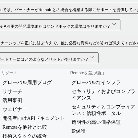
oteでは、パートナーがRemoteとの統合を構築する際にサポートを提供して
ote API用の開発環境またはサンドボックス環境はありますか？
トナーシップを正式に結ぶうえで、他に必要な資料などがあれば教えてくださ
パートナーにはどのようなメリットがありますか？
リソース
Remoteを選ぶ理由
グローバル雇用ブログ
グローバルなインフラ
リサーチ
セキュリティおよびコンプラ
イアンス
活用事例
セキュリティとコンプライア
ウェビナー
ンス：信頼性ポータル
開発者向けAPIドキュメント
透明性の高い価格保証
Remoteを他社と比較
IP保護
技術スタックの統合