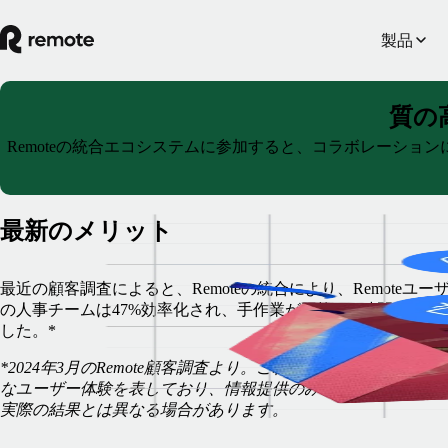
製品
質の
Remoteの統合エコシステムに参加すると、コラボレーショ
最新のメリット
最近の顧客調査によると、Remoteの統合により、Remoteユー
の人事チームは47%効率化され、手作業が平均10.4時間削減さ
した。*
*2024年3月のRemote顧客調査より。これらの統計はRemoteの
なユーザー体験を表しており、情報提供のみを目的としていま
実際の結果とは異なる場合があります。