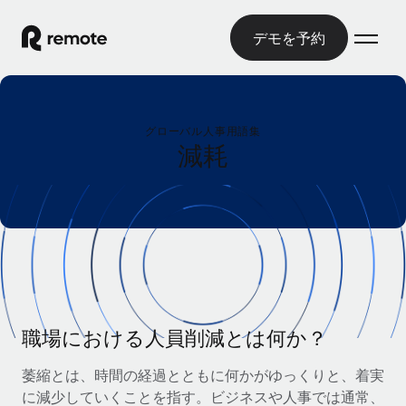
デモを予約
ホーム
グローバル人事用語集
製品
減耗
ソリューション
グローバル雇用
グローバル給与処理
リソース
各国の制度に対応
コンプライアンス対応の給与処理を手軽に
国別ガイド
価格
ツールと計算ツール
Employer of Record（EOR）
/国別のグローバル雇用支援を検索する
グローバル展開をコストをかけずに実現
誤分類リスク判定ツール
米国州エクスプローラー
国別に従業員の誤分類リスクを確認する
Contractor of Record
職場における人員削減とは何か？
米国の各州において採用プロセスを簡素化する
日本語
世界中の契約社員と法令を遵守して契約
従業員コスト計算ツール
萎縮とは、時間の経過とともに何かがゆっくりと、着実
Remoteを他社と比較
各国の総従業員コストを計算する
契約社員管理
に減少していくことを指す。ビジネスや人事では通常、
English
他社と比較した、当社の強みを確認する