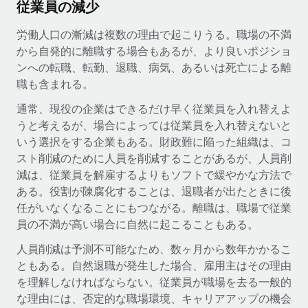
従業員の減少
当社とのパートナーシップの可能性を検討する
サービス
給与・人材情報
Remote Build
近日リリース予定
労働人口の漸減は複数の理由で起こりうる。職場の不満
専門家に相談
統合とAI自動化に関するコンサルティング
から自発的に離職する場合もあるが、より良いポジショ
情報センター
グローバル人事・コンプライアンスの専門サポート
ンへの転職、転勤、退職、病気、あるいは死亡による離
職も含まれる。
サポートを依頼する
バックグラウンドチェック
活用事例
通常、現役の企業はできるだけ早く従業員を入れ替えよ
候補者の選考プロセスをシンプルに
すべてのリソースを表示する
うと考えるが、場合によっては従業員を入れ替えないと
Reverse Tech、契約社員管理と給与処理でRemote
と戦略的提携
Compliance Watchtower
いう選択をする企業もある。財政難に陥った組織は、コ
スト削減のために人員を削減することがあるが、人員削
コンプライアンスリスクを先回りして対応
ブログ
Reverse Techの概要 健康とウェルネスのスタートアップである
減は、従業員を解雇するよりもソフトで緩やかな方法で
Reverse...
グローバル給与処理
デバイス管理
ある。役割が陳腐化することは、退職者が出たときに後
ITデバイスを世界規模で提供・管理
詳細を見る
任がいなくなることにもつながる。離職は、職場で従業
EORおよびPEO
員の不満が高い場合に自然に起こることもある。
法人設立
契約社員管理
人員削減は予測不可能なため、数ヶ月から数年かかるこ
法令順守した法人をスピーディに設立
AIのパイオニアであるWeaviateは、Remoteを使
ともある。自然退職が発生した場合、雇用主はその理由
税務
い、どのようにしてワークフォースを120%に増やした
移住・転勤
のか
を理解しなければならない。従業員が職場を去る一般的
ブログを読む
な理由には、否定的な職場環境、キャリアアップの機会
従業員の異動をスムーズに
Weaviateの概要...