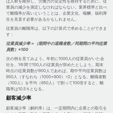
は人材を維持し、労働力の安定性を維持するために、従
業員の減少を測定しなければならない。業界標準と比べ
て離職率が高いということは、企業文化、報酬、福利厚
生を見直す必要があるかもしれません。
従業員の離職率は、以下の計算式で求めることができま
す：
従業員減少率＝（期間中の退職者数／同期間の平均従業
員数）×100
次の例を見てみよう。年初に1000人の従業員がいた会
社を、1年間で100人の従業員が辞めたとしよう。期末
時点の従業員数が900人であれば、期中平均従業員数は
950人（すなわち（1000+900）÷2）となる。離職者数
（100人）を平均（950人）で割って100倍すると、離
職率は10.5％となる。
顧客減少率
顧客減少率（解約率）は、一定期間内に企業との取引を