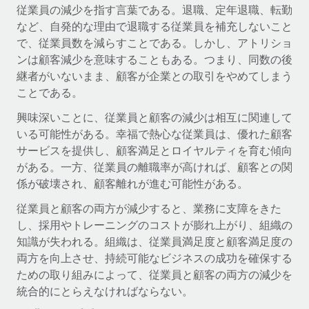
世界中の契約社員をオンボーディングし、管理
従業員の減少を指す言葉である。退職、定年退職、転勤
契約社員の報酬計算ツール
ログイン
など、自発的な理由で退職する従業員を補充しないこと
Nederlands
グローバルな契約社員向けに、通貨オプションと支払スピー
PEO
成長の段階
で、従業員数を減らすことである。しかし、アトリショ
ドを確認する
複雑な雇用関連業務を外部委託
ンは顧客減少を意味することもある。つまり、同数の後
Français
スタートアップ
継者がいないまま、顧客が企業との取引をやめてしまう
成長中の企業向けのアジャイルなグローバルHR・給与処理ソ
REMOTEで学習
ことである。
Deutsch
リューション
インフラ
リサーチおよびガイド
興味深いことに、従業員と顧客の減少は相互に関連して
Remote統合
ミッドマーケット
Español
いる可能性がある。幸福で熱心な従業員は、優れた顧客
人事機能をワークフローにシームレスに統合する
活用事例
カスタマイズされた人事ソリューションでチームを拡大する
サービスを提供し、顧客満足とロイヤルティを育む傾向
Italiano
プラットフォーム
がある。一方、従業員の離職率が高ければ、顧客との関
HR用語集
企業
チームのための人事の基本機能を内蔵
係が破壊され、顧客離れが進む可能性がある。
大企業向けのグローバルHR
Português (Portugal)
チェックリストおよびテンプレート
従業員と顧客の両方が減少すると、業務に支障をきた
接続
新しい
し、採用やトレーニングのコストが膨れ上がり、組織の
職務内容ライブラリ
日本語
当社のMCPを使用して、あらゆるAIツールをRemoteに接続
パートナーに登録
知識が失われる。組織は、従業員満足度と顧客満足度の
戦略的テクノロジーパートナー
ウェビナー
統合
両方を向上させ、持続可能なビジネスの成功を確保する
한국어
グローバルな人事機能を柔軟に自社プラットフォームへ統合
基本的なビジネスツールを活用して業務プロセスを効率化す
ための取り組みによって、従業員と顧客の両方の減少を
イベント
る
統合的にとらえなければならない。
中文（简体）
パートナーとして登録
ニュースルーム