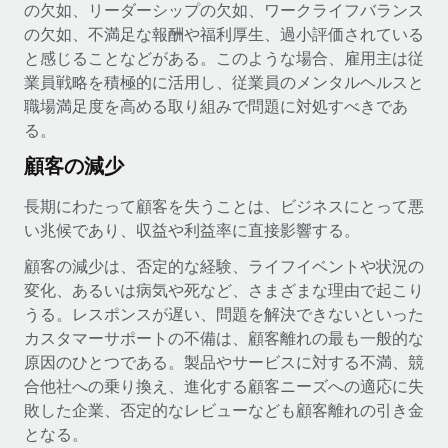
の欠如、リーダーシップの欠如、ワークライフバランス
福利厚生
詳細を見る
の欠如、不満足な報酬や福利厚生、過小評価されている
ブログ
従業員の福利厚生を簡単に管理
と感じることなどがある。このような場合、雇用主は従
業員戦略を積極的に活用し、従業員のメンタルヘルスと
Remoteの製品アップデート：GustoとXeroの統合お
職場満足度を高める取り組みで問題に対処すべきであ
よびContractor Management Plus（契約社員管理
る。
プラス）
顧客の減少
Remoteの使命は、世界のどこにいても、あらゆる規模の企業が
業務に最適な人材を採用し、管理し、給与を支給できるようにす
長期にわたって顧客を失うことは、ビジネスにとって悪
ることです。この数週間で、新しい統合、機能、改良点をリリー
い兆候であり、収益や利益率に直接影響する。
スしました。...
顧客の減少は、否定的な経験、ライフイベントや状況の
詳細を見る
変化、あるいは病気や死など、さまざまな理由で起こり
うる。レスポンスが遅い、問題を解決できないといった
カスタマーサポートの不備は、顧客離れの最も一般的な
給与詐欺：種類、事例、ビジネスを守る方法
原因のひとつである。製品やサービスに対する不満、競
給与, 賃金は詐欺の特に魅力的な標的です。多額の資金がシステ
合他社への乗り換え、進化する顧客ニーズへの適応に失
ム間で頻繁に移動しているためです。このため、自社のビジネス
敗した企業、否定的なレビューなども顧客離れの引き金
を保護することは極めて重要です。...
となる。