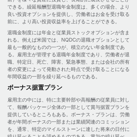
できる。繰延報酬型退職年金制度は、多くの場合、より
福利厚生
詳細を見る
良い投資オプションを提供し、労働者はお金を受け取る
ブログ
従業員の福利厚生を簡単に管理
前に、より高い投資収益率を上げることができる。
Remoteの製品アップデート：GustoとXeroの統合お
退職金制度には年金と従業員ストックオプションが含ま
よびContractor Management Plus（契約社員管理
れる。例えば米国では、NQDCの退職オプションとして
プラス）
最も一般的なものの一つが、積立のない年金制度であ
Remoteの使命は、世界のどこにいても、あらゆる規模の企業が
る。雇用主が管理する退職年金制度であり、労働者が退
業務に最適な人材を採用し、管理し、給与を支給できるようにす
職、特定日、死亡、障害、緊急事態、または会社の所有
ることです。この数週間で、新しい統合、機能、改良点をリリー
者の変更によって発動された時点で受け取ることになる
スしました。...
年間収益の一部を繰り延べるものである。
詳細を見る
ボーナス据置プラン
雇用主の中には、特に主要幹部や高報酬の従業員に対し
給与詐欺：種類、事例、ビジネスを守る方法
て、報酬パッケージ全体の一部として賞与据置プランを
提供しているところもある。ボーナス・プランは、労働
給与, 賃金は詐欺の特に魅力的な標的です。多額の資金がシステ
者が年間ボーナスの一部または業績関連のコミッション
ム間で頻繁に移動しているためです。このため、自社のビジネス
を、通常、特定のマイルストーンに達した将来の日付に
を保護することは極めて重要です。...
繰り延べることを認めるものである。賞与の繰り延べ