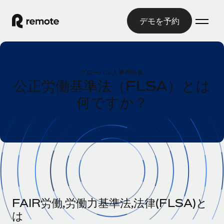
デモを予約
ホーム
グローバル人事用語集
製品
公正労働基準法（FLSA）とは
何ですか？
ソリューション
グローバル雇用
グローバル給与処理
リソース
各国の制度に対応
コンプライアンス対応の給与処理を手軽に
国別ガイド
価格
ツールと計算ツール
Employer of Record（EOR）
/国別のグローバル雇用支援を検索する
グローバル展開をコストをかけずに実現
誤分類リスク判定ツール
米国州エクスプローラー
国別に従業員の誤分類リスクを確認する
Contractor of Record
米国の各州において採用プロセスを簡素化する
日本語
世界中の契約社員と法令を遵守して契約
従業員コスト計算ツール
FAIR労働,労働力基準法,法律(FLSA)と
Remoteを他社と比較
各国の総従業員コストを計算する
は
契約社員管理
English
他社と比較した、当社の強みを確認する