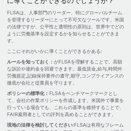
に導くことができるのでしょうか？
当社とのパートナーシップの可能性を検討する
サービス
給与・人材情報
FLSAは、人事部門のリーダー、特にグローバルチーム
Remote Build
近日リリース予定
を管理するリーダーにとって不可欠なツールです。米国
専門家に相談
統合とAI自動化に関するコンサルティング
情報センター
の法律ですが、公平性と透明性の原則は、世界中でどの
グローバル人事・コンプライアンスの専門サポート
ように労働基準を設定するかを知らせることができま
サポートを依頼する
バックグラウンドチェック
す。
活用事例
候補者の選考プロセスをシンプルに
すべてのリソースを表示する
ここにそれがいかに導くことができるかある:
Reverse Tech、契約社員管理と給与処理でRemote
と戦略的提携
Compliance Watchtower
ルールを知っておく：
がFLSAを理解することで、高額
コンプライアンスリスクを先回りして対応
ブログ
な訴訟や違約金を回避できます。最低賃金,給与,時間外
Reverse Techの概要 健康とウェルネスのスタートアップである
労働規定,記録保持要件の遵守,順守,コンプライアンスの
Reverse...
グローバル給与処理
デバイス管理
徹底が会社と従業員を守ります。
ITデバイスを世界規模で提供・管理
詳細を見る
EORおよびPEO
ポリシーの標準化：
FLSAをベンチマークマークとし
法人設立
て、会社の作業ポリシーを作成します。米国外で事業を
契約社員管理
法令順守した法人をスピーディに設立
行っている場合でも、これらの基準を維持することで、
AIのパイオニアであるWeaviateは、Remoteを使
税務
い、どのようにしてワークフォースを120%に増やした
FAIR雇用者としての評判を高めることができます。
移住・転勤
のか
現地の法律を検討してください:
ブログを読む
FLSAは有用なフレーム
従業員の異動をスムーズに
Weaviateの概要...