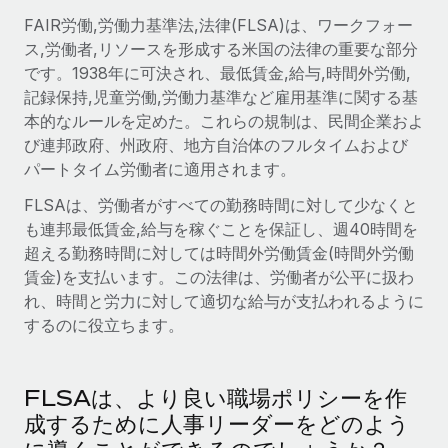
世界中の契約社員をオンボーディングし、管理
契約社員の報酬計算ツール
FAIR労働,労働力基準法,法律(FLSA)は、ワークフォー
ログイン
Nederlands
グローバルな契約社員向けに、通貨オプションと支払スピー
ス,労働者,リソースを形成する米国の法律の重要な部分
PEO
成長の段階
ドを確認する
です。1938年に可決され、最低賃金,給与,時間外労働,
複雑な雇用関連業務を外部委託
Français
スタートアップ
記録保持,児童労働,労働力基準など雇用基準に関する基
成長中の企業向けのアジャイルなグローバルHR・給与処理ソ
本的なルールを定めた。これらの規制は、民間企業およ
REMOTEで学習
Deutsch
リューション
インフラ
び連邦政府、州政府、地方自治体のフルタイムおよび
リサーチおよびガイド
パートタイム労働者に適用されます。
Remote統合
ミッドマーケット
Español
人事機能をワークフローにシームレスに統合する
活用事例
カスタマイズされた人事ソリューションでチームを拡大する
FLSAは、労働者がすべての勤務時間に対して少なくと
も連邦最低賃金,給与を稼ぐことを保証し、週40時間を
Italiano
プラットフォーム
HR用語集
企業
超える勤務時間に対しては時間外労働賃金(時間外労働
チームのための人事の基本機能を内蔵
大企業向けのグローバルHR
賃金)を支払います。この法律は、労働者が公平に扱わ
Português (Portugal)
チェックリストおよびテンプレート
れ、時間と労力に対して適切な給与が支払われるように
接続
新しい
するのに役立ちます。
職務内容ライブラリ
日本語
当社のMCPを使用して、あらゆるAIツールをRemoteに接続
パートナーに登録
戦略的テクノロジーパートナー
ウェビナー
統合
한국어
グローバルな人事機能を柔軟に自社プラットフォームへ統合
基本的なビジネスツールを活用して業務プロセスを効率化す
FLSAは、より良い職場ポリシーを作
イベント
る
成するために人事リーダーをどのよう
中文（简体）
パートナーとして登録
ニュースルーム