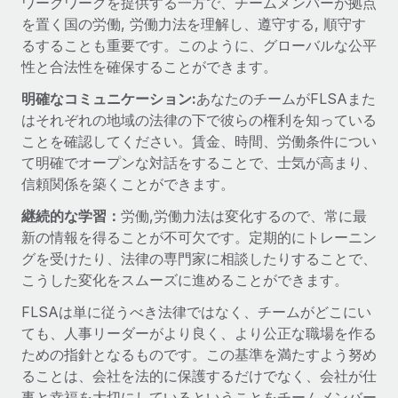
ワークワークを提供する一方で、チームメンバーが拠点
を置く国の労働, 労働力法を理解し、遵守する, 順守す
福利厚生
詳細を見る
ブログ
るすることも重要です。このように、グローバルな公平
従業員の福利厚生を簡単に管理
性と合法性を確保することができます。
Remoteの製品アップデート：GustoとXeroの統合お
明確なコミュニケーション:
よびContractor Management Plus（契約社員管理
あなたのチームがFLSAまた
プラス）
はそれぞれの地域の法律の下で彼らの権利を知っている
ことを確認してください。賃金、時間、労働条件につい
Remoteの使命は、世界のどこにいても、あらゆる規模の企業が
て明確でオープンな対話をすることで、士気が高まり、
業務に最適な人材を採用し、管理し、給与を支給できるようにす
信頼関係を築くことができます。
ることです。この数週間で、新しい統合、機能、改良点をリリー
スしました。...
継続的な学習：
労働,労働力法は変化するので、常に最
新の情報を得ることが不可欠です。定期的にトレーニン
詳細を見る
グを受けたり、法律の専門家に相談したりすることで、
こうした変化をスムーズに進めることができます。
給与詐欺：種類、事例、ビジネスを守る方法
FLSAは単に従うべき法律ではなく、チームがどこにい
ても、人事リーダーがより良く、より公正な職場を作る
給与, 賃金は詐欺の特に魅力的な標的です。多額の資金がシステ
ための指針となるものです。この基準を満たすよう努め
ム間で頻繁に移動しているためです。このため、自社のビジネス
ることは、会社を法的に保護するだけでなく、会社が仕
を保護することは極めて重要です。...
事と幸福を大切にしているということをチームメンバー