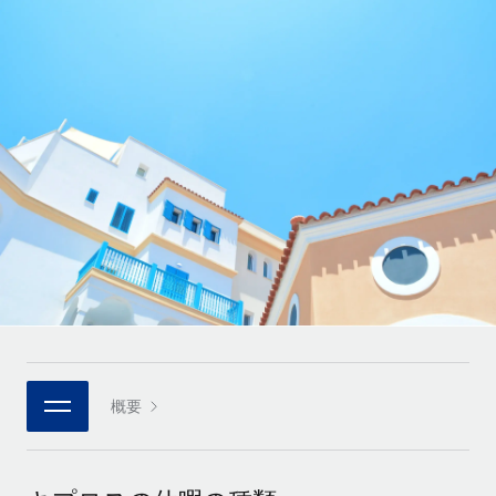
世界中の契約社員をオンボーディングし、管理
契約社員の報酬計算ツール
ログイン
Nederlands
グローバルな契約社員向けに、通貨オプションと支払スピー
PEO
成長の段階
ドを確認する
複雑な雇用関連業務を外部委託
Français
スタートアップ
成長中の企業向けのアジャイルなグローバルHR・給与処理ソ
REMOTEで学習
Deutsch
リューション
インフラ
リサーチおよびガイド
Remote統合
ミッドマーケット
Español
人事機能をワークフローにシームレスに統合する
活用事例
カスタマイズされた人事ソリューションでチームを拡大する
Italiano
プラットフォーム
HR用語集
企業
チームのための人事の基本機能を内蔵
大企業向けのグローバルHR
Português (Portugal)
チェックリストおよびテンプレート
接続
新しい
職務内容ライブラリ
日本語
当社のMCPを使用して、あらゆるAIツールをRemoteに接続
パートナーに登録
戦略的テクノロジーパートナー
ウェビナー
統合
概要
한국어
グローバルな人事機能を柔軟に自社プラットフォームへ統合
基本的なビジネスツールを活用して業務プロセスを効率化す
イベント
る
中文（简体）
パートナーとして登録
ニュースルーム