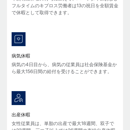
フルタイムのキプロス労働者は13の祝日を全額賃金
福利厚生
で休暇として取得できます。
ブログ
従業員の福利厚生を簡単に管理
Remoteの製品アップデート：GustoとXeroの統合お
よびContractor Management Plus（契約社員管理
プラス）
Remoteの使命は、世界のどこにいても、あらゆる規模の企業が
業務に最適な人材を採用し、管理し、給与を支給できるようにす
病気休暇
ることです。この数週間で、新しい統合、機能、改良点をリリー
病気の4日目から、病気の従業員は社会保険基金か
スしました。...
ら最大156日間の給付を受けることができます。
詳細を見る
給与詐欺：種類、事例、ビジネスを守る方法
給与, 賃金は詐欺の特に魅力的な標的です。多額の資金がシステ
出産休暇
ム間で頻繁に移動しているためです。このため、自社のビジネス
女性従業員は、単胎の出産で最大18週間、双子で
を保護することは極めて重要です。...