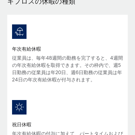
キプロスの休暇の種類
当社とのパートナーシップの可能性を検討する
サービス
給与・人材情報
Remote Build
近日リリース予定
専門家に相談
統合とAI自動化に関するコンサルティング
情報センター
グローバル人事・コンプライアンスの専門サポート
サポートを依頼する
バックグラウンドチェック
活用事例
年次有給休暇
候補者の選考プロセスをシンプルに
すべてのリソースを表示する
従業員は、毎年48週間の勤務を完了すると、4週間
Compliance Watchtower
の年次有給休暇を取得できます。その枠内で、週5
コンプライアンスリスクを先回りして対応
ブログ
日勤務の従業員は年20日、週6日勤務の従業員は年
グローバル給与処理
24日の年次有給休暇が付与されます。
デバイス管理
ITデバイスを世界規模で提供・管理
EORおよびPEO
法人設立
契約社員管理
法令順守した法人をスピーディに設立
税務
移住・転勤
祝日休暇
ブログを読む
従業員の異動をスムーズに
年次有給休暇の付与に加えて、パートタイムおよび