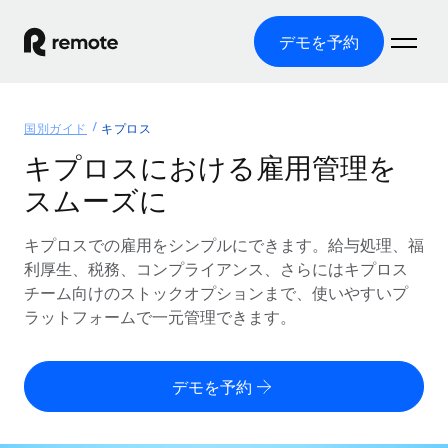
デモを予約
ホーム
国別ガイド
キプロス
製品
キプロスにおける雇用管理を
スムーズに
ソリューション
グローバル雇用
グローバル給与処理
キプロスでの雇用をシンプルにできます。給与処理、福
リソース
各国の制度に対応
コンプライアンス対応の給与処理を手軽に
利厚生、税務、コンプライアンス、さらにはキプロス
国別ガイド
チーム向けのストックオプションまで、使いやすいプ
価格
ツールと計算ツール
Employer of Record（EOR）
/国別のグローバル雇用支援を検索する
ラットフォームで一元管理できます。
グローバル展開をコストをかけずに実現
誤分類リスク判定ツール
米国州エクスプローラー
国別に従業員の誤分類リスクを確認する
Contractor of Record
米国の各州において採用プロセスを簡素化する
日本語
デモを予約
世界中の契約社員と法令を遵守して契約
従業員コスト計算ツール
Remoteを他社と比較
各国の総従業員コストを計算する
契約社員管理
English
他社と比較した、当社の強みを確認する