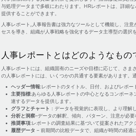
与処理データまで多岐にわたります。HRレポートは、詳細な
提供することができます。
人事レポート,人事報告書は強力なツールとして機能し、注意
セスを導き、組織が人事戦略を強化するデータ主導型の選択
人事レポートとはどのようなもの
人事レポートには、組織固有のニーズや目標に応じて、さま
の人事レポートには、いくつかの共通する要素があります。
ヘッダー情報
:レポートのタイトル、日付、およびレポー
主要指標
:あらゆる人事レポートの中心となるコンポーネ
連するデータを提供します。
グラフとチャート
：データを視覚的に表現し、より理解
分析と洞察
–データの解釈、傾向、パターン、注意が必要
推奨事項
:レポートの調査結果に基づいて提案されたアク
履歴データ
– 前期間の比較データで、組織が時間の経過