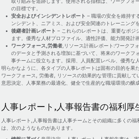
取り組みを追跡します。使用される指標は、ワークフォー
の目標です。
安全およびインシデントレポート
– 職場の安全を維持す
ンシデント、ニアミス、および安全関連のトレーニング
後継者計画レポート
– これらのレポートは、重要なポジ
ます。優秀な人材プロファイル、適性評価、能力開発計
ワークフォース,労働者
,リソース計画レポート:ワークフ
のデータと予測される増加に基づいて、将来のワークフォ
事チームに役立ちます。採用、人員配置レベル、優秀な
明らかなように、各タイプの人事レポートは固有の目的を果た
ワークフォース, 労働者, リソースの効果的な管理に貢献し
意思決定、人事業務の最適化、健全で生産的な職場環境の醸
人事レポート,人事報告書の福利厚
人事レポート,人事報告書は人事チームとその組織に多くの福
は、次のようなものがあります。