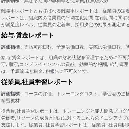
評価指標
：異なる期間の離職率と従業員,社員総人数
離職率レポートとも呼ばれる離職率レポートは、従業員の定
レポートは、組織内の従業員の平均在職期間,在籍期間に関す
が満足度レベル、従業員の定着率、採用決定の効果を測定す
給与,賃金レポート
評価指標
：支払可能日数、予定労働日数、実際の労働日数、
給与,賃金レポートは、組織の財務状態を管理するために不可
守, 順守,コンプライアンスへの貢献、効率的な報酬, 給与
は、予算編成と税金, 税報告に不可欠です。
従業員,社員学習レポート
評価指標
：コースの評価、トレーニングコスト、学習者の進
学習教材
従業員,社員学習レポートは、トレーニングと能力開発プログ
労働者,リソースの成長と能力に対するこれらのイニシアチブ
支援します。従業員, 社員学習レポートは、従業員, 社員員