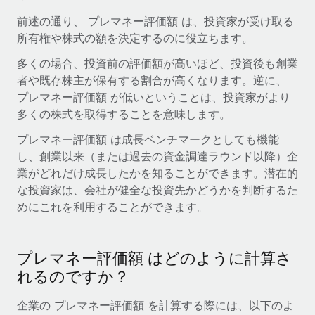
当社とのパートナーシップの可能性を検討する
前述の通り、 プレマネー評価額 は、投資家が受け取る
サービス
給与・人材情報
Remote Build
近日リリース予定
所有権や株式の額を決定するのに役立ちます。
専門家に相談
統合とAI自動化に関するコンサルティング
情報センター
多くの場合、投資前の評価額が高いほど、投資後も創業
グローバル人事・コンプライアンスの専門サポート
者や既存株主が保有する割合が高くなります。逆に、
サポートを依頼する
バックグラウンドチェック
プレマネー評価額 が低いということは、投資家がより
活用事例
多くの株式を取得することを意味します。
候補者の選考プロセスをシンプルに
すべてのリソースを表示する
プレマネー評価額 は成長ベンチマークとしても機能
Compliance Watchtower
し、創業以来（または過去の資金調達ラウンド以降）企
コンプライアンスリスクを先回りして対応
ブログ
業がどれだけ成長したかを知ることができます。潜在的
グローバル給与処理
な投資家は、会社が健全な投資先かどうかを判断するた
デバイス管理
めにこれを利用することができます。
ITデバイスを世界規模で提供・管理
EORおよびPEO
法人設立
契約社員管理
プレマネー評価額 はどのように計算さ
法令順守した法人をスピーディに設立
税務
れるのですか？
移住・転勤
ブログを読む
企業の プレマネー評価額 を計算する際には、以下のよ
従業員の異動をスムーズに