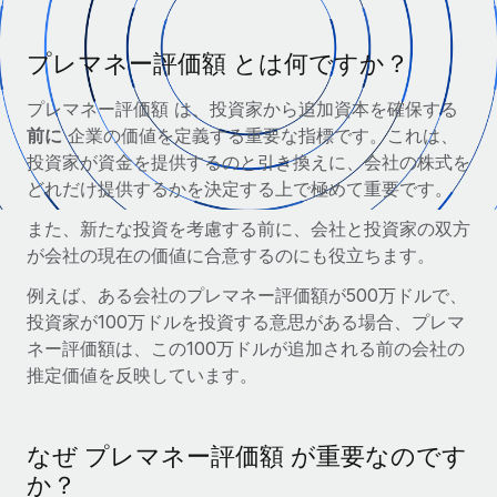
世界中の契約社員をオンボーディングし、管理
契約社員の報酬計算ツール
ログイン
Nederlands
グローバルな契約社員向けに、通貨オプションと支払スピー
PEO
プレマネー評価額 とは何ですか？
成長の段階
ドを確認する
複雑な雇用関連業務を外部委託
Français
スタートアップ
プレマネー評価額 は、投資家から追加資本を確保する
成長中の企業向けのアジャイルなグローバルHR・給与処理ソ
前に
企業の価値を定義する重要な指標です。これは、
REMOTEで学習
Deutsch
リューション
インフラ
投資家が資金を提供するのと引き換えに、会社の株式を
リサーチおよびガイド
どれだけ提供するかを決定する上で極めて重要です。
Remote統合
ミッドマーケット
Español
人事機能をワークフローにシームレスに統合する
活用事例
カスタマイズされた人事ソリューションでチームを拡大する
また、新たな投資を考慮する前に、会社と投資家の双方
が会社の現在の価値に合意するのにも役立ちます。
Italiano
プラットフォーム
HR用語集
企業
チームのための人事の基本機能を内蔵
例えば、ある会社のプレマネー評価額が500万ドルで、
大企業向けのグローバルHR
Português (Portugal)
チェックリストおよびテンプレート
投資家が100万ドルを投資する意思がある場合、プレマ
接続
新しい
ネー評価額は、この100万ドルが追加される前の会社の
職務内容ライブラリ
日本語
当社のMCPを使用して、あらゆるAIツールをRemoteに接続
パートナーに登録
推定価値を反映しています。
戦略的テクノロジーパートナー
ウェビナー
統合
한국어
グローバルな人事機能を柔軟に自社プラットフォームへ統合
基本的なビジネスツールを活用して業務プロセスを効率化す
なぜ プレマネー評価額 が重要なのです
イベント
る
中文（简体）
パートナーとして登録
か？
ニュースルーム