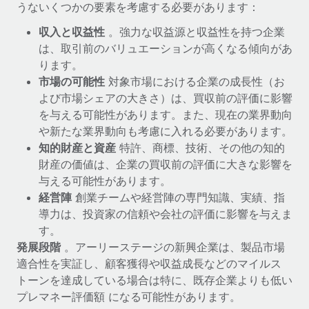
うないくつかの要素を考慮する必要があります：
福利厚生
収入と収益性
。強力な収益源と収益性を持つ企業
ブログ
従業員の福利厚生を簡単に管理
は、取引前のバリュエーションが高くなる傾向があ
Remoteの製品アップデート：GustoとXeroの統合お
ります。
よびContractor Management Plus（契約社員管理
市場の可能性
対象市場における企業の成長性（お
プラス）
よび市場シェアの大きさ）は、買収前の評価に影響
Remoteの使命は、世界のどこにいても、あらゆる規模の企業が
を与える可能性があります。また、現在の業界動向
業務に最適な人材を採用し、管理し、給与を支給できるようにす
や新たな業界動向も考慮に入れる必要があります。
ることです。この数週間で、新しい統合、機能、改良点をリリー
知的財産と資産
特許、商標、技術、その他の知的
スしました。...
財産の価値は、企業の買収前の評価に大きな影響を
与える可能性があります。
詳細を見る
経営陣
創業チームや経営陣の専門知識、実績、指
導力は、投資家の信頼や会社の評価に影響を与えま
す。
給与詐欺：種類、事例、ビジネスを守る方法
発展段階
。アーリーステージの新興企業は、製品市場
給与, 賃金は詐欺の特に魅力的な標的です。多額の資金がシステ
適合性を実証し、顧客獲得や収益成長などのマイルス
ム間で頻繁に移動しているためです。このため、自社のビジネス
トーンを達成している場合は特に、既存企業よりも低い
を保護することは極めて重要です。...
プレマネー評価額 になる可能性があります。