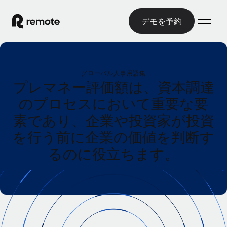
デモを予約
ホーム
グローバル人事用語集
製品
プレマネー評価額は、資本調達
のプロセスにおいて重要な要
ソリューション
グローバル雇用
素であり、企業や投資家が投資
グローバル給与処理
リソース
各国の制度に対応
コンプライアンス対応の給与処理を手軽に
を行う前に企業の価値を判断す
国別ガイド
価格
るのに役立ちます。
ツールと計算ツール
Employer of Record（EOR）
/国別のグローバル雇用支援を検索する
グローバル展開をコストをかけずに実現
誤分類リスク判定ツール
米国州エクスプローラー
国別に従業員の誤分類リスクを確認する
Contractor of Record
米国の各州において採用プロセスを簡素化する
日本語
世界中の契約社員と法令を遵守して契約
従業員コスト計算ツール
Remoteを他社と比較
各国の総従業員コストを計算する
契約社員管理
English
他社と比較した、当社の強みを確認する