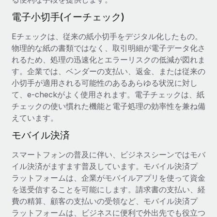
福利厚生
電子小切手(イーチェック)
詳細を見る
ブログ
従業員の福利厚生を簡単に管理
Eチェックは、従来の紙小切手をデジタル化したもの。
Remoteの製品アップデート：GustoとXeroの統合お
物理的な紙の書類ではなく、取引明細が電子データ化さ
よびContractor Management Plus（契約社員管理
れるため、処理の迅速化とエラーリスクの低減が図れま
プラス）
す。企業では、ベンダーの支払い、返金、または従来の
Remoteの使命は、世界のどこにいても、あらゆる規模の企業が
小切手が適用される可能性のあるあらゆる状況に対し
業務に最適な人材を採用し、管理し、給与を支給できるようにす
て、e-checkがよく使用されます。電子チェックは、紙
ることです。この数週間で、新しい統合、機能、改良点をリリー
チェックの使い慣れた機能と電子処理の効率性を兼ね備
スしました。...
えています。
詳細を見る
モバイル決済
スマートフォンの普及に伴い、ビジネスシーンではモバ
イル決済がますます普及しています。モバイル決済プ
給与詐欺：種類、事例、ビジネスを守る方法
ラットフォームは、企業がモバイルアプリを使って資金
給与, 賃金は詐欺の特に魅力的な標的です。多額の資金がシステ
を送受信することを可能にします。請求書の支払い、経
ム間で頻繁に移動しているためです。このため、自社のビジネス
費の精算、顧客の支払いの受領など、モバイル決済プ
を保護することは極めて重要です。...
ラットフォームは、ビジネスに便利で外出先でも役立つ