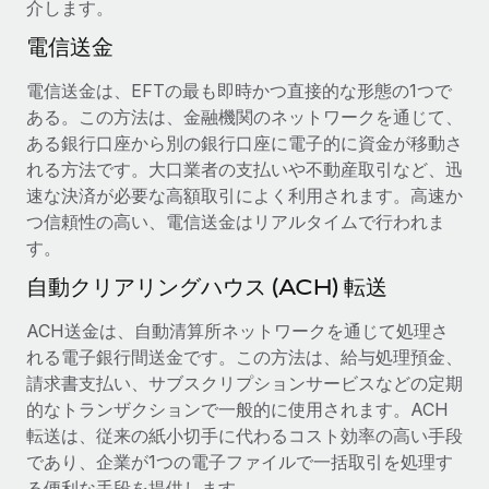
介します。
当社とのパートナーシップの可能性を検討する
サービス
電信送金
給与・人材情報
Remote Build
近日リリース予定
専門家に相談
統合とAI自動化に関するコンサルティング
電信送金は、EFTの最も即時かつ直接的な形態の1つで
情報センター
グローバル人事・コンプライアンスの専門サポート
ある。この方法は、金融機関のネットワークを通じて、
サポートを依頼する
ある銀行口座から別の銀行口座に電子的に資金が移動さ
バックグラウンドチェック
活用事例
れる方法です。大口業者の支払いや不動産取引など、迅
候補者の選考プロセスをシンプルに
すべてのリソースを表示する
速な決済が必要な高額取引によく利用されます。高速か
Reverse Tech、契約社員管理と給与処理でRemote
つ信頼性の高い、電信送金はリアルタイムで行われま
と戦略的提携
Compliance Watchtower
す。
コンプライアンスリスクを先回りして対応
ブログ
Reverse Techの概要 健康とウェルネスのスタートアップである
自動クリアリングハウス (ACH) 転送
Reverse...
グローバル給与処理
デバイス管理
ITデバイスを世界規模で提供・管理
詳細を見る
ACH送金は、自動清算所ネットワークを通じて処理さ
EORおよびPEO
れる電子銀行間送金です。この方法は、給与処理預金、
法人設立
契約社員管理
請求書支払い、サブスクリプションサービスなどの定期
法令順守した法人をスピーディに設立
AIのパイオニアであるWeaviateは、Remoteを使
的なトランザクションで一般的に使用されます。ACH
税務
い、どのようにしてワークフォースを120%に増やした
転送は、従来の紙小切手に代わるコスト効率の高い手段
移住・転勤
のか
であり、企業が1つの電子ファイルで一括取引を処理す
ブログを読む
従業員の異動をスムーズに
Weaviateの概要...
る便利な手段を提供します。