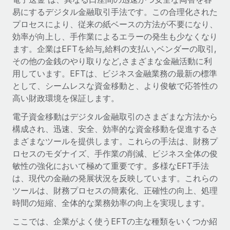
世界中の契約社員をオンボーディングし、管理
契約社員の報酬計算ツール
易にするデジタル金融取引手法です。この合理化された
ログイン
Nederlands
グローバルな契約社員向けに、通貨オプションと支払スピー
プロセスにより、従来の紙ベースの方法が不要になり、
PEO
成長の段階
ドを確認する
効率が向上し、手作業によるエラーの発生も少なくなり
複雑な雇用関連業務を外部委託
Français
スタートアップ
ます。企業はEFTを給与,給料の支払い,ベンダーの取引,
成長中の企業向けのアジャイルなグローバルHR・給与処理ソ
その他の金銭のやり取りなど,さまざまな金融活動に利
REMOTEで学習
Deutsch
リューション
インフラ
用しています。EFTは、ビジネス金融業務の最新の標準
リサーチおよびガイド
として、シームレスな資金移動と、より俊敏で応答性の
Remote統合
ミッドマーケット
Español
高い財政環境を保証します。
人事機能をワークフローにシームレスに統合する
活用事例
カスタマイズされた人事ソリューションでチームを拡大する
電子資金移動はデジタル金融取引のさまざまな方法から
Italiano
プラットフォーム
HR用語集
企業
構成され、迅速、安全、効率的な資金移動を促進するさ
チームのための人事の基本機能を内蔵
大企業向けのグローバルHR
まざまなツールを提供します。これらの手法は、財務プ
Português (Portugal)
チェックリストおよびテンプレート
ロセスのモダナイズ、手作業の削減、ビジネス全体の俊
接続
新しい
敏性の強化において極めて重要です。多様なEFT手法
職務内容ライブラリ
日本語
当社のMCPを使用して、あらゆるAIツールをRemoteに接続
パートナーに登録
は、現代の金融の発展状況を反映しています。これらの
戦略的テクノロジーパートナー
ウェビナー
統合
ツールは、財務プロセスの簡素化、正確性の向上、処理
한국어
グローバルな人事機能を柔軟に自社プラットフォームへ統合
基本的なビジネスツールを活用して業務プロセスを効率化す
時間の短縮、全体的な業務効率の向上を実現します。
イベント
る
中文（简体）
ここでは、企業がよく使うEFTの主な種類をいくつか紹
パートナーとして登録
ニュースルーム