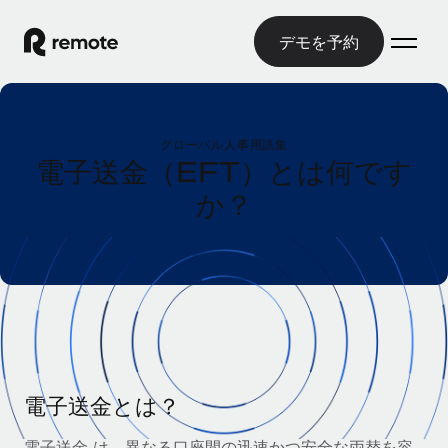
デモを予約
ホーム
グローバル人事用語集
製品
電子送金（EFT）とは何です
か？
ソリューション
グローバル雇用
グローバル給与処理
リソース
各国の制度に対応
コンプライアンス対応の給与処理を手軽に
国別ガイド
価格
ツールと計算ツール
Employer of Record（EOR）
/国別のグローバル雇用支援を検索する
グローバル展開をコストをかけずに実現
誤分類リスク判定ツール
米国州エクスプローラー
国別に従業員の誤分類リスクを確認する
Contractor of Record
米国の各州において採用プロセスを簡素化する
日本語
世界中の契約社員と法令を遵守して契約
従業員コスト計算ツール
電子送金とは？
Remoteを他社と比較
各国の総従業員コストを計算する
契約社員管理
English
他社と比較した、当社の強みを確認する
電子送金 は、異なる口座間の迅速かつ安全な両替を容